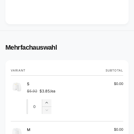
Mehrfachauswahl
Your
VARIANT
SUBTOTAL
cart
S
$0.00
$5.92
$3.85/ea
Regular
Sale
price
price
Quantity
Quantity
Increase
quantity
Decrease
for
quantity
S
for
S
M
$0.00