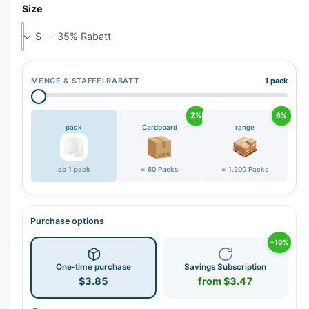
r
Size
y
v
i
e
MENGE & STAFFELRABATT
1 pack
w
2%
6%
pack
Cardboard
range
ab 1 pack
= 60 Packs
= 1.200 Packs
Purchase options
−10%
One-time purchase
Savings Subscription
$3.85
from $3.47