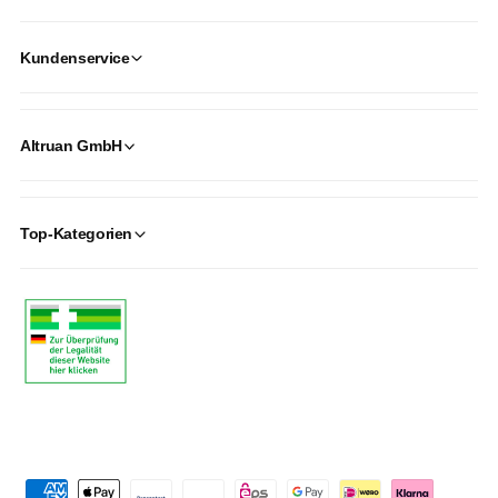
Kundenservice
Altruan GmbH
Top-Kategorien
P