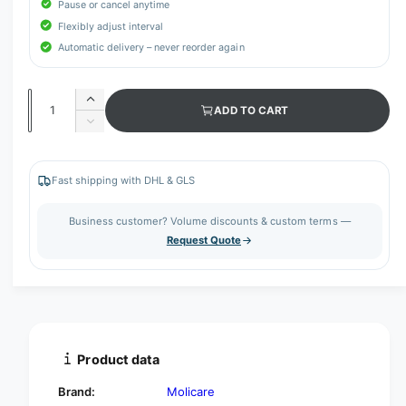
Pause or cancel anytime
Flexibly adjust interval
Automatic delivery – never reorder again
Q
I
ADD TO CART
u
n
D
c
a
e
r
c
n
e
r
Fast shipping with DHL & GLS
t
a
e
s
i
a
Business customer? Volume discounts & custom terms —
e
s
t
Request Quote
q
e
y
u
q
a
u
n
a
t
n
i
t
t
i
Product data
y
t
f
y
Brand:
Molicare
o
f