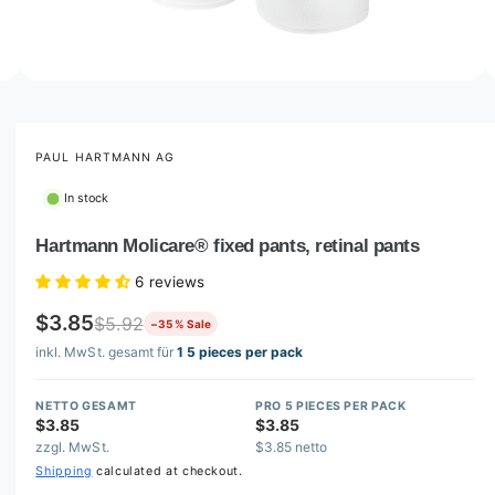
o
w
a
v
O
2
/
of
8
p
a
e
i
n
m
PAUL HARTMANN AG
l
e
d
a
In stock
i
b
a
2
Hartmann Molicare® fixed pants, retinal pants
l
i
n
e
6 reviews
m
i
o
$3.85
d
$5.92
−35 % Sale
n
a
inkl. MwSt. gesamt für
1 5 pieces per pack
l
g
a
NETTO GESAMT
PRO 5 PIECES PER PACK
l
$3.85
$3.85
l
zzgl. MwSt.
$3.85 netto
e
Shipping
calculated at checkout.