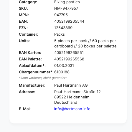
Category:
Fixing panties
r
o
SKU:
HM-9477957
H
r
a
MPN:
947795
H
r
a
EAN:
4052199265544
t
r
PZN:
12543869
m
t
Container:
Packs
a
m
Units:
5 pieces per pack // 60 packs per
n
a
cardboard // 20 boxes per palette
n
n
EAN Karton:
4052199265551
M
n
o
EAN Palette:
4052199265568
M
l
Ablaufdatum*:
01.03.2031
o
i
l
Chargennummer*:
6100188
c
i
*kann variieren, nicht garantiert.
a
c
Manufacturer:
Paul Hartmann AG
r
a
Adresse:
Paul-Hartmann-Straße 12
e
r
89522 Heidenheim
®
e
Deutschland
f
®
E-Mail:
info@hartmann.info
i
f
x
i
e
x
d
e
p