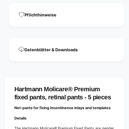
d
a
p
n
a
Pflichthinweise
t
n
s
t
,
s
r
,
e
r
t
e
i
Datenblätter & Downloads
t
n
i
a
n
l
a
p
l
a
p
n
a
t
Hartmann Molicare® Premium
n
s
t
fixed pants, retinal pants - 5 pieces
s
Net-pants for fixing incontinence inlays and templates
Details
The Hartmann Molicare® Premium Fixed Pants are gender