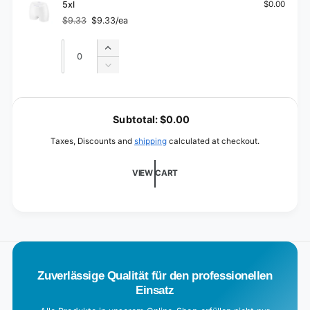
XXXL
5xl
$0.00
(P25)
$9.33
$9.33/ea
Regular
Sale
price
price
Quantity
Quantity
Increase
quantity
Decrease
for
quantity
5xl
for
L
5xl
o
Subtotal:
$0.00
a
Taxes, Discounts and
shipping
calculated at checkout.
d
i
VIEW CART
n
g
.
.
.
Zuverlässige Qualität für den professionellen
Einsatz