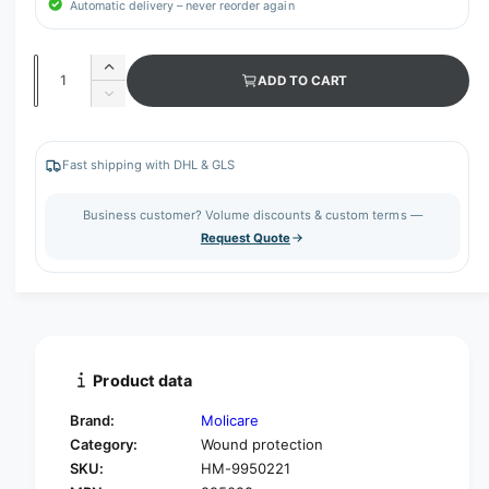
Automatic delivery – never reorder again
Q
I
ADD TO CART
u
n
D
c
a
e
r
c
n
e
r
Fast shipping with DHL & GLS
t
a
e
s
i
a
Business customer? Volume discounts & custom terms —
e
s
t
Request Quote
q
e
y
u
q
a
u
n
a
t
n
i
t
t
i
Product data
y
t
f
y
Brand:
Molicare
o
f
Category:
Wound protection
r
o
SKU:
HM-9950221
H
r