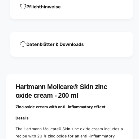
o
c
Pflichthinweise
x
o
i
x
d
i
e
d
c
e
r
c
e
Datenblätter & Downloads
r
a
e
m
a
-
m
2
-
0
2
0
0
m
Hartmann Molicare® Skin zinc
0
l
m
oxide cream - 200 ml
|
l
T
|
Zinc oxide cream with anti -inflammatory effect
u
T
b
u
Details
e
b
(
e
The Hartmann Molicare® Skin zinc oxide cream includes a
1
(
recipe with 20 % zinc oxide for an anti -inflammatory
p