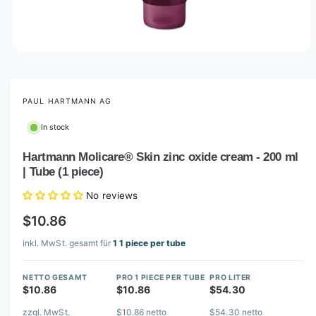
O
p
e
n
m
PAUL HARTMANN AG
e
d
In stock
i
a
1
Hartmann Molicare® Skin zinc oxide cream - 200 ml
i
| Tube (1 piece)
n
m
o
No reviews
d
a
$10.86
l
inkl. MwSt. gesamt für
1 1 piece per tube
NETTO GESAMT
PRO 1 PIECE PER TUBE
PRO LITER
$10.86
$10.86
$54.30
zzgl. MwSt.
$10.86 netto
$54.30 netto