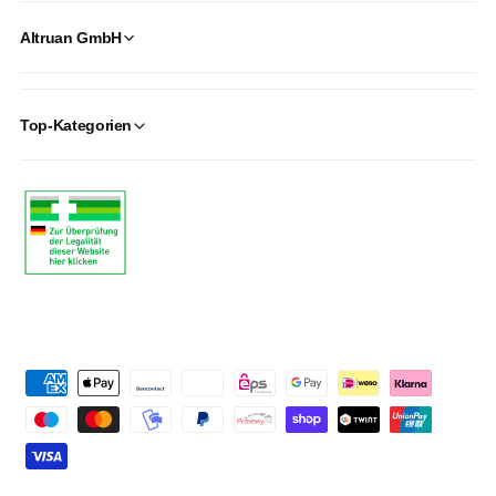
Altruan GmbH
Top-Kategorien
P
a
y
m
e