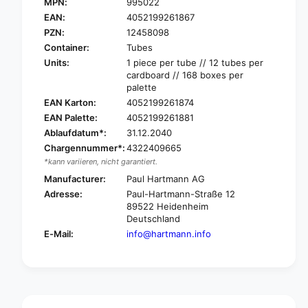
a
MPN:
995022
H
r
a
EAN:
4052199261867
t
r
PZN:
12458098
m
t
Container:
Tubes
a
m
Units:
1 piece per tube // 12 tubes per
n
a
cardboard // 168 boxes per
n
n
palette
M
n
EAN Karton:
4052199261874
o
M
EAN Palette:
4052199261881
l
o
i
Ablaufdatum*:
31.12.2040
l
c
i
Chargennummer*:
4322409665
a
c
*kann variieren, nicht garantiert.
r
a
Manufacturer:
Paul Hartmann AG
e
r
Adresse:
Paul-Hartmann-Straße 12
®
e
89522 Heidenheim
S
®
Deutschland
k
S
E-Mail:
info@hartmann.info
i
k
n
i
z
n
i
z
n
i
c
n