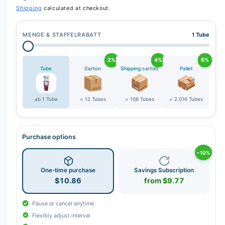
Shipping
calculated at checkout.
MENGE & STAFFELRABATT
1 Tube
2%
4%
6%
Tube
Carton
Shipping carton
Pallet
ab 1 Tube
= 12 Tubes
= 108 Tubes
= 2.016 Tubes
Purchase options
−10%
One-time purchase
Savings Subscription
$10.86
from $9.77
Pause or cancel anytime
Flexibly adjust interval