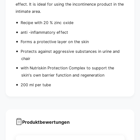
1
effect. It is ideal for using the incontinence product in the
i
p
e
intimate area.
i
c
e
Recipe with 20 % zinc oxide
e
c
)
e
anti -inflammatory effect
)
Forms a protective layer on the skin
Protects against aggressive substances in urine and
chair
with Nutriskin Protection Complex to support the
skin's own barrier function and regeneration
200 ml per tube
Produktbewertungen