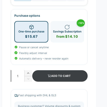
Purchase options
−10%
One-time purchase
Savings Subscription
$15.67
from $14.10
Pause or cancel anytime
Flexibly adjust interval
Automatic delivery – never reorder again
Q
I
ADD TO CART
n
u
D
c
e
a
r
c
n
e
r
Fast shipping with DHL & GLS
a
e
t
s
a
i
Business customer? Volume discounts & custom
e