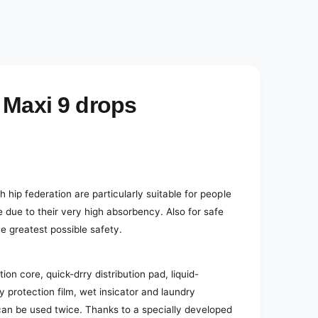
e
d
i
a
2
i
n
m
o
 Maxi 9 drops
d
a
l
hip federation are particularly suitable for people
 due to their very high absorbency. Also for safe
e greatest possible safety.
on core, quick-drry distribution pad, liquid-
dry protection film, wet insicator and laundry
 can be used twice. Thanks to a specially developed