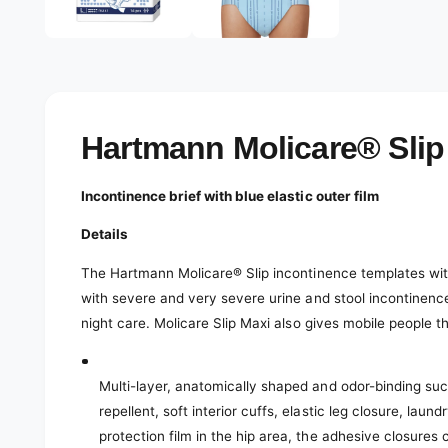
e
d
l
i
a
e
1
r
i
n
y
m
o
v
Hartmann Molicare® Slip
d
a
i
l
e
Incontinence brief with blue elastic outer film
w
Details
The Hartmann Molicare® Slip incontinence templates with 
with severe and very severe urine and stool incontinence
night care.
Molicare Slip Maxi also gives mobile people th
Multi-layer, anatomically shaped and odor-binding sucti
repellent, soft interior cuffs, elastic leg closure, laun
protection film in the hip area, the adhesive closures