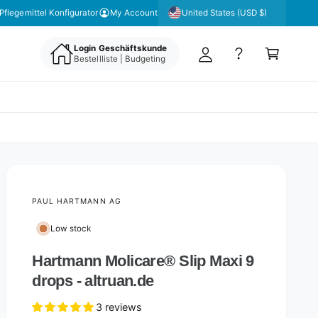
y
United States (USD $)
Pflegemittel Konfigurator
My Account
A
C
c
Login Geschäftskunde
a
Bestellliste | Budgeting
c
rt
o
u
nt
PAUL HARTMANN AG
Low stock
Hartmann Molicare® Slip Maxi 9
drops - altruan.de
3 reviews