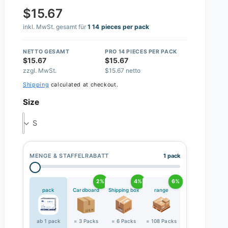
$15.67
inkl. MwSt. gesamt für
1 14 pieces per pack
NETTO GESAMT
PRO 14 PIECES PER PACK
$15.67
$15.67
zzgl. MwSt.
$15.67 netto
Shipping
calculated at checkout.
Size
S
MENGE & STAFFELRABATT
1 pack
2%
4%
6%
pack
Cardboard
Shipping box
range
ab 1 pack
= 3 Packs
= 6 Packs
= 108 Packs