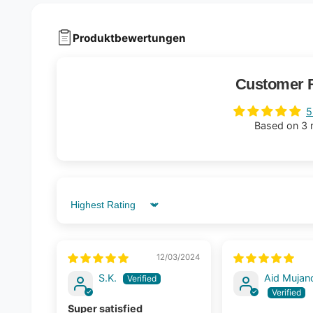
Produktbewertungen
Customer 
5
Based on 3 
Sort by
12/03/2024
S.K.
Aid Mujan
Super satisfied