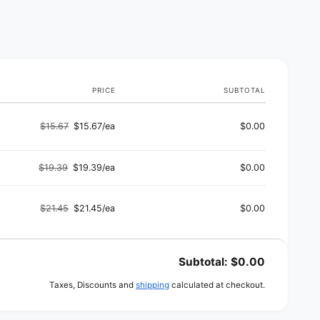
o
d
s
PRICE
SUBTOTAL
$15.67
$15.67/ea
$0.00
Regular
Sale
price
price
$19.39
$19.39/ea
$0.00
Regular
Sale
price
price
$21.45
$21.45/ea
$0.00
Regular
Sale
price
price
Subtotal:
$0.00
Taxes, Discounts and
shipping
calculated at checkout.