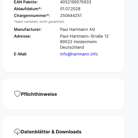
c
EAN Palette:
4052199575933
i
a
Ablaufdatum*:
01.07.2028
c
r
a
Chargennummer*:
250644251
e
r
*kann variieren, nicht garantiert.
®
e
Manufacturer:
Paul Hartmann AG
S
®
Adresse:
Paul-Hartmann-Straße 12
l
S
89522 Heidenheim
i
l
Deutschland
p
i
E-Mail:
info@hartmann.info
M
p
a
M
x
a
i
x
9
i
d
9
r
d
Pflichthinweise
o
r
p
o
s
p
-
s
a
-
l
a
t
Datenblätter & Downloads
l
r