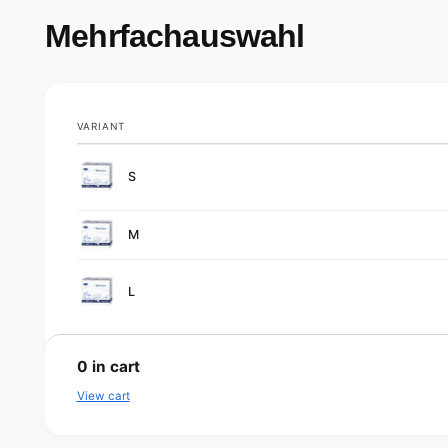
Mehrfachauswahl
VARIANT
Your
S
cart
M
L
L
o
0
in cart
a
View cart
d
i