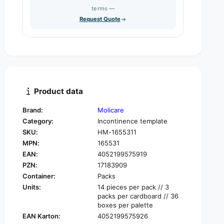
s
q
terms —
t
e
u
Request Quote
q
y
a
u
n
a
t
n
i
t
t
i
y
t
f
y
Product data
o
f
r
o
Brand:
Molicare
H
r
Category:
Incontinence template
a
H
r
SKU:
HM-1655311
a
t
MPN:
165531
r
m
t
EAN:
4052199575919
a
m
PZN:
17183909
n
a
Container:
Packs
n
n
Units:
14 pieces per pack // 3
M
n
packs per cardboard // 36
o
M
boxes per palette
l
o
EAN Karton:
4052199575926
i
l