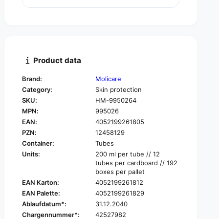
u
n
a
t
n
i
t
t
i
y
t
f
y
Product data
o
f
r
o
Brand:
Molicare
H
r
Category:
Skin protection
a
H
r
SKU:
HM-9950264
a
t
MPN:
995026
r
m
t
EAN:
4052199261805
a
m
PZN:
12458129
n
a
Container:
Tubes
n
n
Units:
200 ml per tube // 12
M
n
tubes per cardboard // 192
o
M
boxes per pallet
l
o
EAN Karton:
4052199261812
i
l
c
EAN Palette:
4052199261829
i
a
Ablaufdatum*:
31.12.2040
c
r
a
Chargennummer*:
42527982