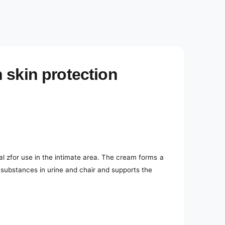
e
d
i
a
2
i
n
m
o
 skin protection
d
a
l
al z
for use in the intimate area. The cream forms a
e substances in urine and chair and supports the