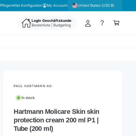
y
United States (USD $)
Pflegemittel Konfigurator
My Account
A
C
c
Login Geschäftskunde
a
Bestellliste | Budgeting
c
rt
o
u
nt
PAUL HARTMANN AG
In stock
Hartmann Molicare Skin skin
protection cream 200 ml P1 |
Tube (200 ml)