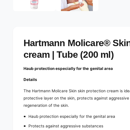
e
d
l
i
a
e
1
r
i
n
y
m
o
v
Hartmann Molicare® Skin
d
a
i
l
cream | Tube (200 ml)
e
w
Haub protection especially for the genital area
Details
The Hartmann Molicare Skin skin protection cream is ide
protective layer on the skin, protects against aggressiv
regeneration of the skin.
Haub protection especially for the genital area
Protects against aggressive substances