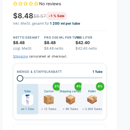
No reviews
$8.48
$8.57
−1 % Sale
inkl. MwSt. gesamt für
1 200 ml per tube
NETTO GESAMT
PRO 200 ML PER TUBE
PRO LITER
$8.48
$8.48
$42.40
zzgl. MwSt.
$8.48 netto
$42.40 netto
Shipping
calculated at checkout.
MENGE & STAFFELRABATT
1 Tube
2%
4%
6%
Tube
Carton
Shipping carton
Pallet
ab 1 Tube
= 12 Tubes
= 96 Tubes
= 2.304 Tubes