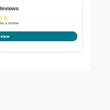
Reviews
rite a review
eview