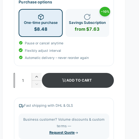
Purchase options
−10%
One-time purchase
Savings Subscription
$8.48
from $7.63
Pause or cancel anytime
Flexibly adjust interval
Automatic delivery – never reorder again
Q
I
ADD TO CART
n
u
D
c
e
a
r
c
n
e
r
Fast shipping with DHL & GLS
a
e
t
s
a
i
Business customer? Volume discounts & custom
e
s
q
terms —
t
e
u
Request Quote
q
y
a