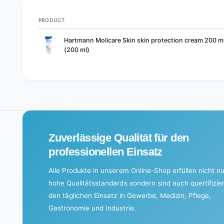
PRODUCT
Your
Hartmann Molicare Skin skin protection cream 200 ml
cart
(200 ml)
L
o
a
d
i
Zuverlässige Qualität für den
n
g
professionellen Einsatz
.
Alle Produkte in unserem Online-Shop erfüllen nicht nu
.
hohe Qualitätsstandards sondern sind auch quertifizier
.
den täglichen Einsatz in Gewerbe, Medizin, Pflege,
Gastronomie und Industrie.