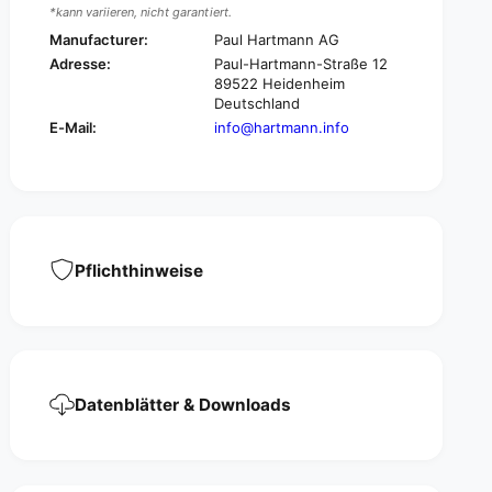
e
r
*kann variieren, nicht garantiert.
S
e
Manufacturer:
Paul Hartmann AG
k
S
Adresse:
Paul-Hartmann-Straße 12
i
k
89522 Heidenheim
n
i
Deutschland
s
n
E-Mail:
info@hartmann.info
k
s
i
k
n
i
p
n
r
p
o
r
t
o
Pflichthinweise
e
t
c
e
t
c
i
t
o
i
n
o
c
Datenblätter & Downloads
n
r
c
e
r
a
e
m
a