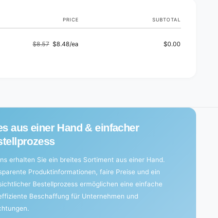
PRICE
SUBTOTAL
$8.57
$8.48/ea
$0.00
Regular
Sale
price
price
es aus einer Hand & einfacher
tellprozess
ns erhalten Sie ein breites Sortiment aus einer Hand.
sparente Produktinformationen, faire Preise und ein
sichtlicher Bestellprozess ermöglichen eine einfache
effiziente Beschaffung für Unternehmen und
ichtungen.