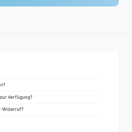
en?
zur Verfügung?
r Widerruf?