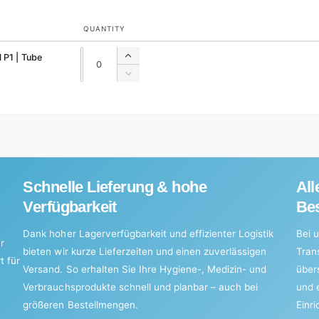
QUANTITY
Quantity
Quantity
 P1 | Tube
Increase
quantity
Decrease
for
quantity
Default
for
Title
Default
Title
Schnelle Lieferung & hohe
All
Verfügbarkeit
Bes
Dank hoher Lagerverfügbarkeit und effizienter Logistik
Bei u
r
bieten wir kurze Lieferzeiten und einen zuverlässigen
Tran
t für
Versand. So erhalten Sie Ihre Hygiene-, Medizin- und
über
Verbrauchsprodukte schnell und planbar – auch bei
und 
größeren Bestellmengen.
Einr