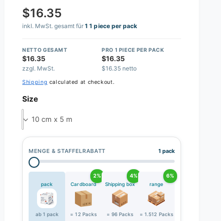
$16.35
inkl. MwSt. gesamt für
1 1 piece per pack
NETTO GESAMT
PRO 1 PIECE PER PACK
$16.35
$16.35
zzgl. MwSt.
$16.35 netto
Shipping
calculated at checkout.
Size
10 cm x 5 m
MENGE & STAFFELRABATT
1 pack
2%
4%
6%
pack
Cardboard
Shipping box
range
ab 1 pack
= 12 Packs
= 96 Packs
= 1.512 Packs