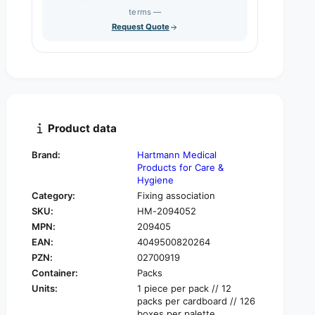
s
q
terms —
t
e
u
Request Quote
q
y
a
u
n
a
t
n
i
t
t
i
y
t
f
y
Product data
o
f
r
o
Brand:
Hartmann Medical
H
r
Products for Care &
a
H
Hygiene
r
a
Category:
Fixing association
t
r
SKU:
HM-2094052
m
t
a
MPN:
209405
m
n
EAN:
4049500820264
a
n
n
PZN:
02700919
M
n
Container:
Packs
u
M
Units:
1 piece per pack // 12
l
u
packs per cardboard // 126
l
l
boxes per palette