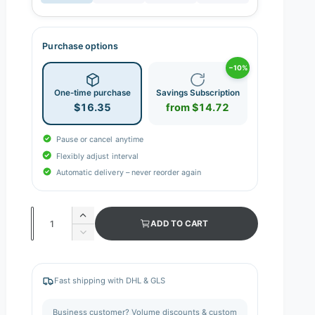
Purchase options
−10%
One-time purchase
Savings Subscription
$16.35
from $14.72
Pause or cancel anytime
Flexibly adjust interval
Automatic delivery – never reorder again
Q
I
ADD TO CART
n
u
D
c
e
a
r
c
n
e
r
Fast shipping with DHL & GLS
a
e
t
s
a
i
Business customer? Volume discounts & custom
e