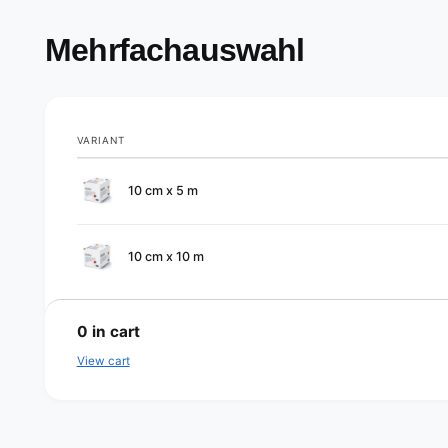
Mehrfachauswahl
VARIANT
Your
10 cm x 5 m
cart
10 cm x 10 m
L
o
0
in cart
a
View cart
d
i
n