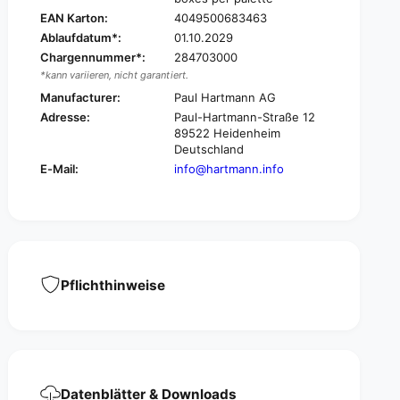
r
l
EAN Karton:
4049500683463
o
r
Ablaufdatum*:
01.10.2029
®
o
,
Chargennummer*:
284703000
®
p
*kann variieren, nicht garantiert.
,
r
p
Manufacturer:
Paul Hartmann AG
a
r
Adresse:
Paul-Hartmann-Straße 12
c
a
89522 Heidenheim
t
c
Deutschland
i
t
E-Mail:
info@hartmann.info
c
i
a
c
l
a
a
l
s
a
s
s
o
s
Pflichthinweise
c
o
i
c
a
i
t
a
i
t
o
i
Datenblätter & Downloads
n