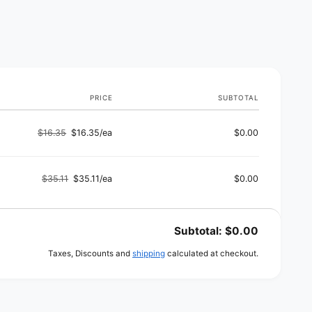
h
o
d
s
PRICE
SUBTOTAL
$16.35
$16.35/ea
$0.00
Regular
Sale
price
price
$35.11
$35.11/ea
$0.00
Regular
Sale
price
price
Subtotal:
$0.00
Taxes, Discounts and
shipping
calculated at checkout.