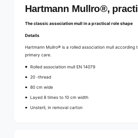
e
d
Hartmann Mullro®, practi
i
a
1
The classic association mull in a practical role shape
i
n
m
Details
o
d
Hartmann Mullro® is a rolled association mull according 
a
l
primary care.
Rolled association mull EN 14079
20 -thread
80 cm wide
Layed 8 times to 10 cm width
Unsteril, in removal carton