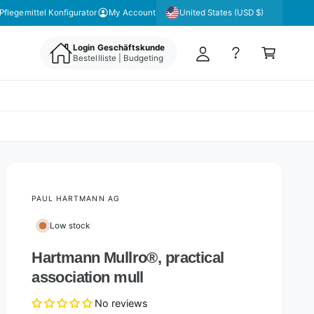
y
United States (USD $)
Pflegemittel Konfigurator
My Account
A
C
c
Login Geschäftskunde
a
Bestellliste | Budgeting
c
rt
o
u
nt
PAUL HARTMANN AG
Low stock
Hartmann Mullro®, practical
association mull
No reviews