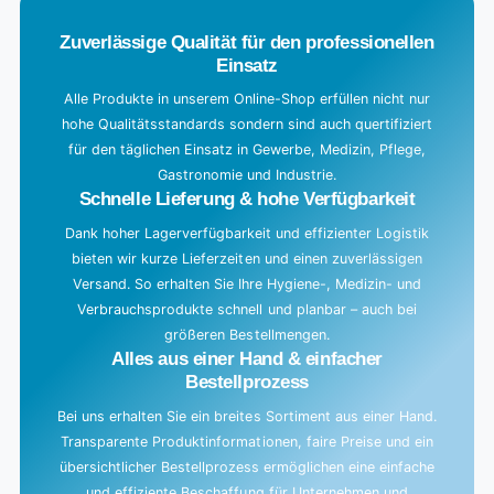
.
Zuverlässige Qualität für den professionellen
Einsatz
Alle Produkte in unserem Online-Shop erfüllen nicht nur
hohe Qualitätsstandards sondern sind auch quertifiziert
für den täglichen Einsatz in Gewerbe, Medizin, Pflege,
Gastronomie und Industrie.
Schnelle Lieferung & hohe Verfügbarkeit
Dank hoher Lagerverfügbarkeit und effizienter Logistik
bieten wir kurze Lieferzeiten und einen zuverlässigen
Versand. So erhalten Sie Ihre Hygiene-, Medizin- und
Verbrauchsprodukte schnell und planbar – auch bei
größeren Bestellmengen.
Alles aus einer Hand & einfacher
Bestellprozess
Bei uns erhalten Sie ein breites Sortiment aus einer Hand.
Transparente Produktinformationen, faire Preise und ein
übersichtlicher Bestellprozess ermöglichen eine einfache
und effiziente Beschaffung für Unternehmen und