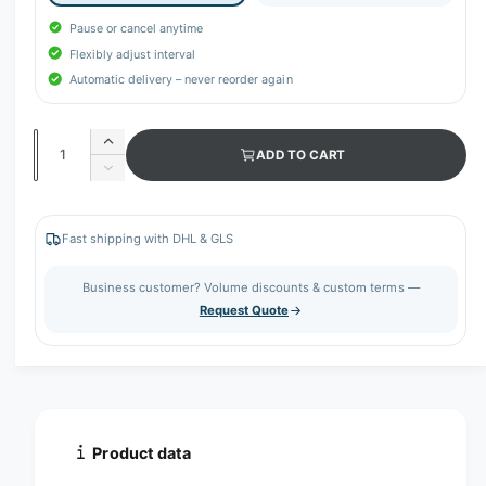
Pause or cancel anytime
Flexibly adjust interval
Automatic delivery – never reorder again
Q
I
ADD TO CART
u
n
D
c
a
e
r
c
n
e
r
Fast shipping with DHL & GLS
t
a
e
s
i
a
Business customer? Volume discounts & custom terms —
e
s
t
Request Quote
q
e
y
u
q
a
u
n
a
t
n
i
t
t
i
Product data
y
t
f
y