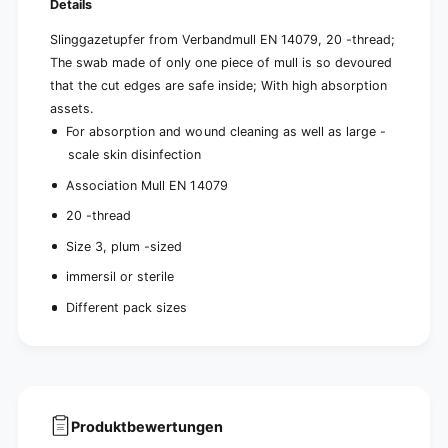
Details
i
r
l
i
Slinggazetupfer from Verbandmull EN 14079, 20 -thread;
e
l
The swab made of only one piece of mull is so devoured
a
e
n
that the cut edges are safe inside; With high absorption
a
d
assets.
n
i
d
For absorption and wound cleaning as well as large -
m
i
scale skin disinfection
m
m
e
m
Association Mull EN 14079
r
e
20 -thread
s
r
i
s
Size 3, plum -sized
l
i
immersil or sterile
l
Different pack sizes
Produktbewertungen