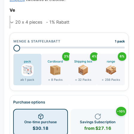
r
y
Ve
v
i
e
w
MENGE & STAFFELRABATT
1 pack
2%
4%
6%
pack
Cardboard
Shipping box
range
ab 1 pack
= 8 Packs
= 32 Packs
= 256 Packs
Purchase options
−10%
One-time purchase
Savings Subscription
$30.18
from $27.16