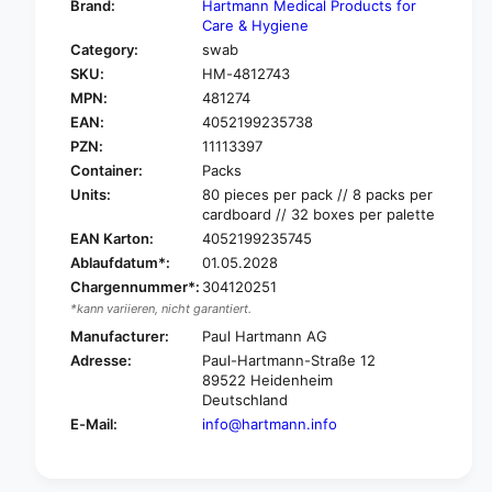
Brand:
Hartmann Medical Products for
o
f
Care & Hygiene
r
o
Category:
swab
H
r
SKU:
HM-4812743
a
H
r
MPN:
481274
a
t
EAN:
4052199235738
r
m
t
PZN:
11113397
a
m
Container:
Packs
n
a
Units:
80 pieces per pack // 8 packs per
n
n
cardboard // 32 boxes per palette
P
n
EAN Karton:
4052199235745
a
P
Ablaufdatum*:
01.05.2028
g
a
a
Chargennummer*:
304120251
g
s
*kann variieren, nicht garantiert.
a
l
s
Manufacturer:
Paul Hartmann AG
i
l
Adresse:
Paul-Hartmann-Straße 12
n
i
89522 Heidenheim
g
n
Deutschland
®
g
E-Mail:
info@hartmann.info
S
®
c
S
h
c