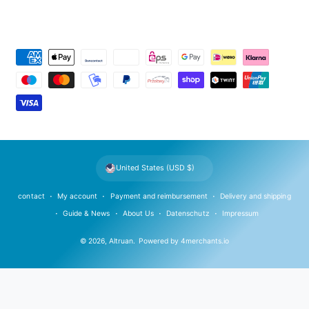
P
a
y
m
e
n
t
United States (USD $)
m
e
contact
My account
Payment and reimbursement
Delivery and shipping
t
Guide & News
About Us
Datenschutz
Impressum
h
© 2026,
Altruan
.
Powered by
4merchants.io
o
d
s