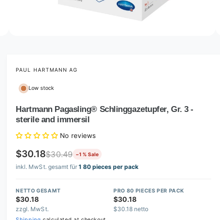
o
w
a
v
O
3
/
of
4
p
a
e
i
n
m
PAUL HARTMANN AG
l
e
d
a
Low stock
i
b
a
3
Hartmann Pagasling® Schlinggazetupfer, Gr. 3 -
l
i
sterile and immersil
n
e
m
i
o
No reviews
d
n
a
$30.18
$30.49
−1 % Sale
l
g
inkl. MwSt. gesamt für
1 80 pieces per pack
a
l
NETTO GESAMT
PRO 80 PIECES PER PACK
l
$30.18
$30.18
e
zzgl. MwSt.
$30.18 netto
Shipping
calculated at checkout.