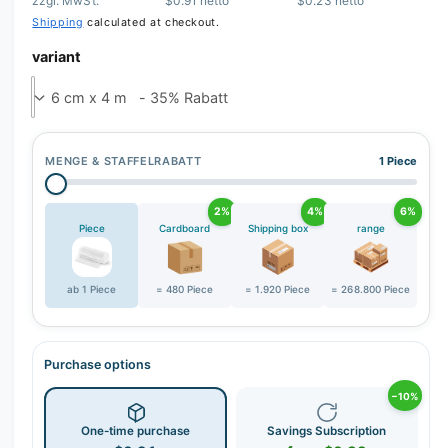
zzgl. MwSt.
$0.91 netto
$0.23 netto
Shipping
calculated at checkout.
variant
MENGE & STAFFELRABATT
1 Piece
2%
4%
6%
Piece
Cardboard
Shipping box
range
ab 1 Piece
= 480 Piece
= 1.920 Piece
= 268.800 Piece
Purchase options
−10%
One-time purchase
Savings Subscription