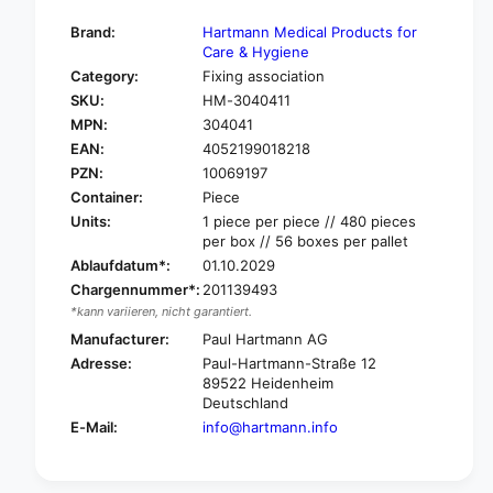
t
f
y
Brand:
Hartmann Medical Products for
o
f
Care & Hygiene
r
o
Category:
Fixing association
H
r
SKU:
HM-3040411
a
H
r
MPN:
304041
a
t
EAN:
4052199018218
r
m
t
PZN:
10069197
a
m
Container:
Piece
n
a
Units:
1 piece per piece // 480 pieces
n
n
per box // 56 boxes per pallet
P
n
Ablaufdatum*:
01.10.2029
e
P
Chargennummer*:
201139493
h
e
a
*kann variieren, nicht garantiert.
h
®
a
Manufacturer:
Paul Hartmann AG
M
®
Adresse:
Paul-Hartmann-Straße 12
u
M
89522 Heidenheim
l
u
Deutschland
l
l
E-Mail:
info@hartmann.info
b
l
i
b
n
i