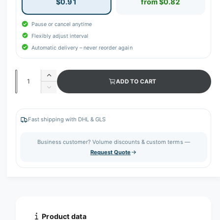
$0.91
from $0.82
Pause or cancel anytime
Flexibly adjust interval
Automatic delivery – never reorder again
Q
I
ADD TO CART
u
n
D
c
a
e
r
c
n
e
r
Fast shipping with DHL & GLS
t
a
e
s
i
a
Business customer? Volume discounts & custom terms —
e
s
t
Request Quote
q
e
y
u
q
a
u
n
a
t
n
i
t
t
i
Product data
y