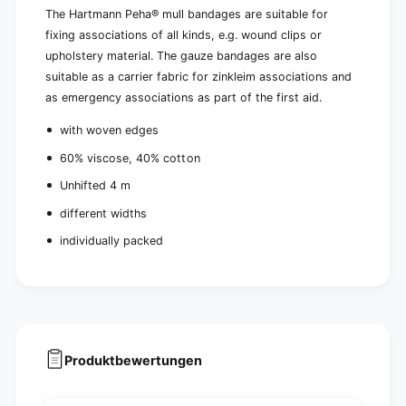
-
p
The Hartmann Peha® mull bandages are suitable for
1
i
p
fixing associations of all kinds, e.g. wound clips or
e
i
upholstery material. The gauze bandages are also
c
e
suitable as a carrier fabric for zinkleim associations and
e
c
as emergency associations as part of the first aid.
e
with woven edges
60% viscose, 40% cotton
Unhifted 4 m
different widths
individually packed
Produktbewertungen