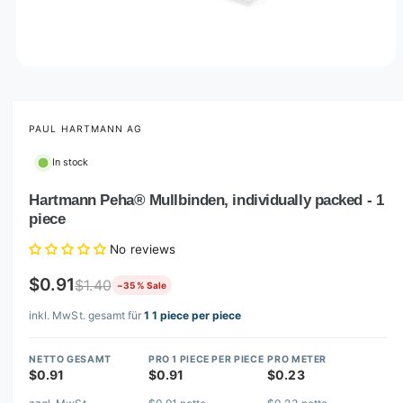
O
p
e
n
m
PAUL HARTMANN AG
e
d
In stock
i
a
1
Hartmann Peha® Mullbinden, individually packed - 1
i
piece
n
m
o
No reviews
d
a
$0.91
$1.40
−35 % Sale
l
inkl. MwSt. gesamt für
1 1 piece per piece
NETTO GESAMT
PRO 1 PIECE PER PIECE
PRO METER
$0.91
$0.91
$0.23