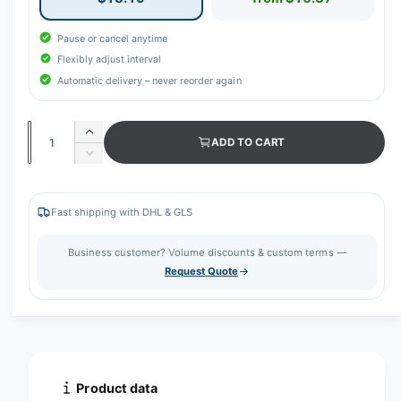
Pause or cancel anytime
Flexibly adjust interval
Automatic delivery – never reorder again
Q
I
ADD TO CART
u
n
D
c
a
e
r
c
n
e
r
Fast shipping with DHL & GLS
t
a
e
s
i
a
Business customer? Volume discounts & custom terms —
e
s
t
Request Quote
q
e
y
u
q
a
u
n
a
t
n
i
t
t
i
Product data
y
t