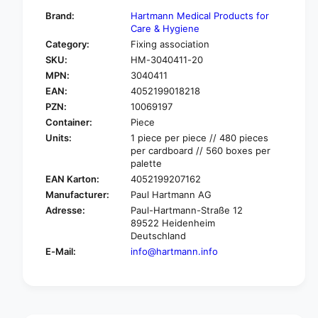
f
y
Brand:
Hartmann Medical Products for
o
f
Care & Hygiene
r
o
Category:
Fixing association
H
r
SKU:
HM-3040411-20
a
H
r
MPN:
3040411
a
t
EAN:
4052199018218
r
m
t
PZN:
10069197
a
m
Container:
Piece
n
a
Units:
1 piece per piece // 480 pieces
n
n
per cardboard // 560 boxes per
P
n
palette
e
P
EAN Karton:
4052199207162
h
e
Manufacturer:
Paul Hartmann AG
a
h
®
Adresse:
Paul-Hartmann-Straße 12
a
M
89522 Heidenheim
®
Deutschland
u
M
l
E-Mail:
info@hartmann.info
u
l
l
b
l
i
b
n
i
d