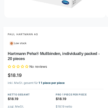
o
w
a
v
O
1
/
of
2
p
a
e
i
n
m
PAUL HARTMANN AG
l
e
d
a
Low stock
i
b
a
1
Hartmann Peha® Mullbinden, individually packed -
l
i
20 pieces
n
e
m
i
o
No reviews
d
n
a
$18.19
l
g
inkl. MwSt. gesamt für
1 1 piece per piece
a
l
NETTO GESAMT
PRO 1 PIECE PER PIECE
l
$18.19
$18.19
e
zzgl. MwSt.
$18.19 netto