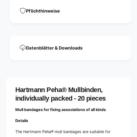
n
e
d
Pflichthinweise
n
e
,
n
i
,
n
i
d
n
i
d
v
i
Datenblätter & Downloads
i
v
d
i
u
d
a
u
l
a
l
l
y
l
Hartmann Peha® Mullbinden,
p
y
individually packed - 20 pieces
a
p
c
a
k
Mull bandages for fixing associations of all kinds
c
e
k
Details
d
e
-
d
The Hartmann Peha® mull bandages are suitable for
2
-