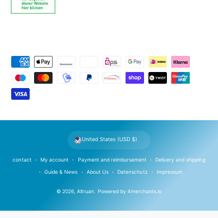
P
a
y
m
e
n
t
United States (USD $)
m
e
contact
My account
Payment and reimbursement
Delivery and shipping
t
Guide & News
About Us
Datenschutz
Impressum
h
© 2026,
Altruan
.
Powered by
4merchants.io
o
d