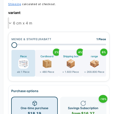
r
Shipping
calculated at checkout.
y
variant
v
i
e
w
MENGE & STAFFELRABATT
1 Piece
2%
4%
6%
Piece
Cardboard
Shipping box
range
ab 1 Piece
= 480 Piece
= 1.920 Piece
= 268.800 Piece
Purchase options
−10%
One-time purchase
Savings Subscription
$18.19
from $16.37