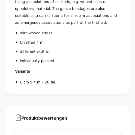
fixing associations of all kinds, e.g. wound clips or
0
2
p
upholstery material. The gauze bandages are also
0
i
p
suitable as a carrier fabric for zinkleim associations and
e
i
as emergency associations as part of the first aid.
c
e
e
c
with woven edges
s
e
Unhifted 4 m
s
different widths
individually packed
Variants
6 cm x 4 m - 20 tie
Produktbewertungen