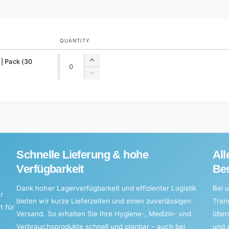
QUANTITY
Quantity
Quantity
 | Pack (30
Increase
quantity
Decrease
for
quantity
Default
for
Title
Default
Title
Schnelle Lieferung & hohe
All
Verfügbarkeit
Bes
Dank hoher Lagerverfügbarkeit und effizienter Logistik
Bei u
r
bieten wir kurze Lieferzeiten und einen zuverlässigen
Tran
t für
Versand. So erhalten Sie Ihre Hygiene-, Medizin- und
über
Verbrauchsprodukte schnell und planbar – auch bei
und 