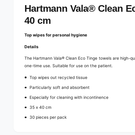
e
d
Hartmann Vala® Clean Eco
i
a
40 cm
1
i
n
m
Top wipes for personal hygiene
o
d
a
Details
l
The Hartmann Vala® Clean Eco Tinge towels are high-qua
one-time use.
Suitable for use on the patient.
Top wipes out
recycled tissue
Particularly soft and absorbent
Especially for cleaning with incontinence
35 x 40 cm
30 pieces per pack