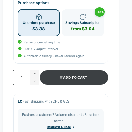
Purchase options
−10%
One-time purchase
Savings Subscription
$3.38
from $3.04
Pause or cancel anytime
Flexibly adjust interval
Automatic delivery – never reorder again
Q
I
ADD TO CART
n
u
D
c
e
a
r
c
n
e
r
Fast shipping with DHL & GLS
a
e
t
s
a
i
Business customer? Volume discounts & custom
e
s
q
terms —
t
e
u
Request Quote
q
y
a