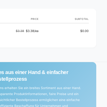
s
PRICE
SUBTOTAL
$3.38
$3.38/ea
$0.00
Regular
Sale
price
price
es aus einer Hand & einfacher
tellprozess
ns erhalten Sie ein breites Sortiment aus einer Hand.
sparente Produktinformationen, faire Preise und ein
sichtlicher Bestellprozess ermöglichen eine einfache
effiziente Beschaffung für Unternehmen und