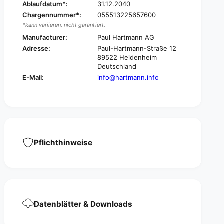
e
Ablaufdatum*:
31.12.2040
l
a
Chargennummer*:
055513225657600
e
n
a
*kann variieren, nicht garantiert.
E
n
Manufacturer:
Paul Hartmann AG
c
E
Adresse:
Paul-Hartmann-Straße 12
o
c
89522 Heidenheim
s
o
Deutschland
i
s
E-Mail:
info@hartmann.info
n
i
g
n
l
g
e
l
-
e
s
-
c
s
Pflichthinweise
e
c
n
e
e
n
s
e
-
s
3
-
5
Datenblätter & Downloads
3
x
5
4