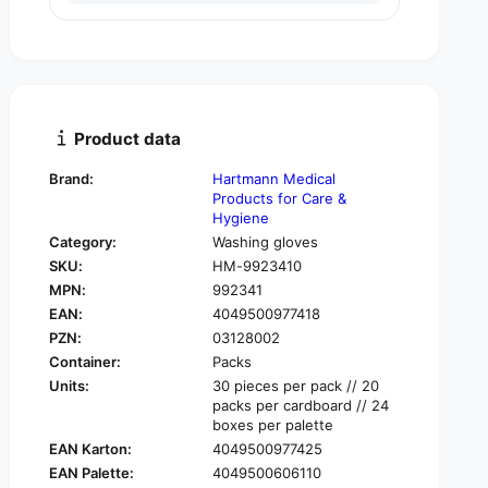
u
n
a
t
n
i
t
t
i
y
t
f
y
Product data
o
f
r
o
Brand:
Hartmann Medical
H
r
Products for Care &
a
H
Hygiene
r
a
Category:
Washing gloves
t
r
SKU:
HM-9923410
m
t
a
MPN:
992341
m
n
EAN:
4049500977418
a
n
n
PZN:
03128002
V
n
Container:
Packs
a
V
Units:
30 pieces per pack // 20
l
a
packs per cardboard // 24
a
l
boxes per palette
®
a
EAN Karton:
4049500977425
C
®
EAN Palette:
4049500606110
l
C