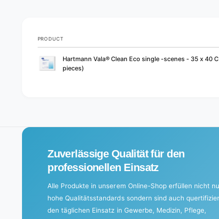
PRODUCT
Your
Hartmann Vala® Clean Eco single -scenes - 35 x 40 C
cart
pieces)
L
o
a
d
i
Zuverlässige Qualität für den
n
g
professionellen Einsatz
.
Alle Produkte in unserem Online-Shop erfüllen nicht nu
.
hohe Qualitätsstandards sondern sind auch quertifizier
.
den täglichen Einsatz in Gewerbe, Medizin, Pflege,