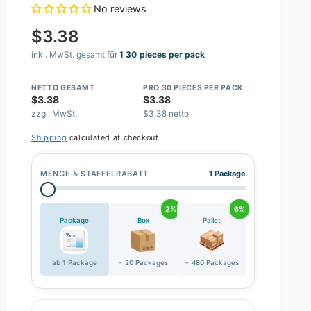
No reviews
$3.38
inkl. MwSt. gesamt für
1 30 pieces per pack
NETTO GESAMT
PRO 30 PIECES PER PACK
$3.38
$3.38
zzgl. MwSt.
$3.38 netto
Shipping
calculated at checkout.
MENGE & STAFFELRABATT
1 Package
2%
6%
Package
Box
Pallet
ab 1 Package
= 20 Packages
= 480 Packages