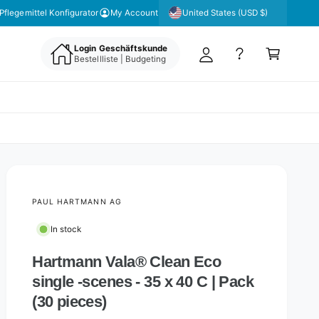
y
United States (USD $)
Pflegemittel Konfigurator
My Account
A
C
c
Login Geschäftskunde
a
Bestellliste | Budgeting
c
rt
o
u
nt
PAUL HARTMANN AG
In stock
Hartmann Vala® Clean Eco
single -scenes - 35 x 40 C | Pack
(30 pieces)