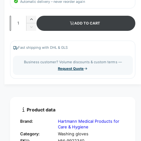
Automatic delivery – never reorder again
Q
I
ADD TO CART
u
n
D
c
a
e
r
c
n
e
r
Fast shipping with DHL & GLS
t
a
e
s
i
a
Business customer? Volume discounts & custom terms —
e
s
t
Request Quote
q
e
y
u
q
a
u
n
a
t
n
i
t
t
i
Product data
y
t
f
y
Brand:
Hartmann Medical Products for
o
f
Care & Hygiene
r
o
Category:
Washing gloves
H
r
SKU:
HM-9922340