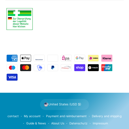
P
a
y
m
e
n
t
United States (USD $)
m
e
contact
My account
Payment and reimbursement
Delivery and shipping
t
Guide & News
About Us
Datenschutz
Impressum