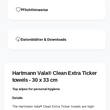
c
i
k
c
Pflichthinweise
e
k
r
e
t
r
o
t
w
o
e
w
l
Datenblätter & Downloads
e
s
l
|
s
P
|
a
P
c
a
k
c
Hartmann Vala® Clean Extra Ticker
(
k
5
(
towels - 30 x 33 cm
0
5
p
0
Top wipes for personal hygiene
i
p
e
i
Details
c
e
e
c
The Hartmann Vala® Clean Extra Ticker towels are high-
s