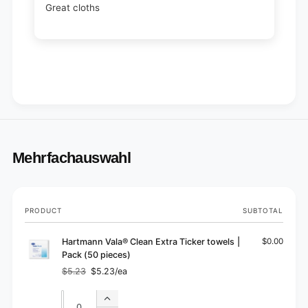
Great cloths
Mehrfachauswahl
Your
PRODUCT
SUBTOTAL
cart
Hartmann Vala® Clean Extra Ticker towels |
$0.00
Pack (50 pieces)
$5.23
$5.23/ea
Regular
Sale
price
price
Quantity
Quantity
Increase