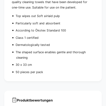
e
quality cleaning towels that have been developed for
)
s
one-time use.
Suitable for use on the patient.
)
Top wipes out
Soft airlaid pulp
Particularly soft and absorbent
According to Ökotex Standard 100
Class 1 certified
Dermatologically tested
The shaped surface enables gentle and thorough
cleaning
30 x 33 cm
50 pieces per pack
Produktbewertungen