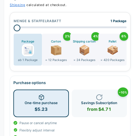
Shipping
calculated at checkout.
MENGE & STAFFELRABATT
1 Package
2%
4%
6%
Package
Carton
Shipping carton
Pallet
ab 1 Package
= 12 Packages
= 24 Packages
= 420 Packages
Purchase options
−10%
One-time purchase
Savings Subscription
$5.23
from $4.71
Pause or cancel anytime
Flexibly adjust interval