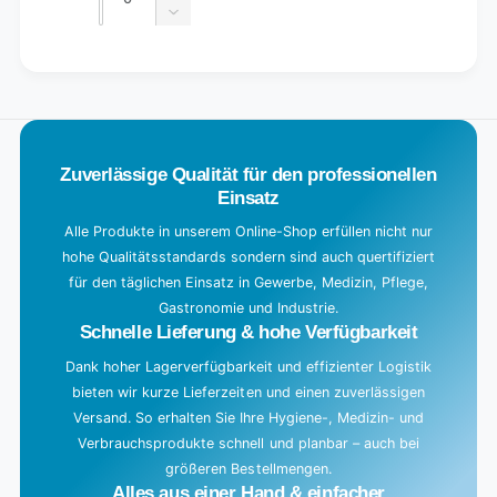
quantity
Decrease
for
quantity
Default
for
L
Title
Default
o
Title
a
d
Zuverlässige Qualität für den professionellen
i
Einsatz
n
g
Alle Produkte in unserem Online-Shop erfüllen nicht nur
hohe Qualitätsstandards sondern sind auch quertifiziert
.
für den täglichen Einsatz in Gewerbe, Medizin, Pflege,
.
Gastronomie und Industrie.
.
Schnelle Lieferung & hohe Verfügbarkeit
Dank hoher Lagerverfügbarkeit und effizienter Logistik
bieten wir kurze Lieferzeiten und einen zuverlässigen
Versand. So erhalten Sie Ihre Hygiene-, Medizin- und
Verbrauchsprodukte schnell und planbar – auch bei
größeren Bestellmengen.
Alles aus einer Hand & einfacher