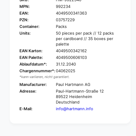
a
H
r
MPN:
992234
a
t
EAN:
4049500341363
r
m
t
PZN:
03757229
a
m
Container:
Packs
n
a
Units:
50 pieces per pack // 12 packs
n
n
per cardboard // 35 boxes per
V
n
palette
a
V
EAN Karton:
4049500342162
l
a
EAN Palette:
4049500606103
a
l
®
Ablaufdatum*:
31.12.2040
a
C
Chargennummer*:
04062025
®
l
C
*kann variieren, nicht garantiert.
e
l
Manufacturer:
Paul Hartmann AG
a
e
Adresse:
Paul-Hartmann-Straße 12
n
a
89522 Heidenheim
E
n
Deutschland
x
E
E-Mail:
info@hartmann.info
t
x
r
t
a
r
T
a
i
T