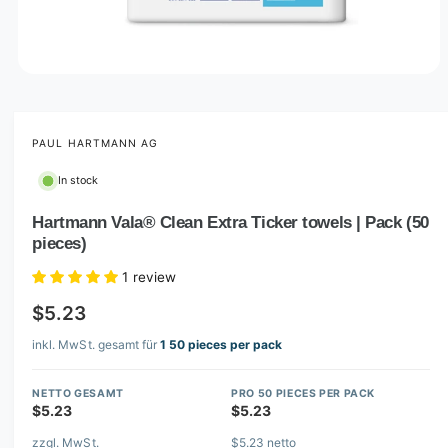
O
p
e
n
m
PAUL HARTMANN AG
e
d
In stock
i
a
1
Hartmann Vala® Clean Extra Ticker towels | Pack (50
i
pieces)
n
m
o
1 review
d
a
$5.23
l
inkl. MwSt. gesamt für
1 50 pieces per pack
NETTO GESAMT
PRO 50 PIECES PER PACK
$5.23
$5.23
zzgl. MwSt.
$5.23 netto