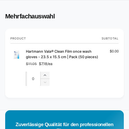
Mehrfachauswahl
Your
PRODUCT
SUBTOTAL
cart
Hartmann Vala® Clean Film once wash
$0.00
gloves - 23.5 x 15.5 cm | Pack (50 pieces)
$11.05
$7.18/ea
Regular
Sale
price
price
Quantity
Quantity
Increase
quantity
Decrease
for
quantity
Default
for
L
Title
Default
o
Title
a
d
Zuverlässige Qualität für den professionellen
i