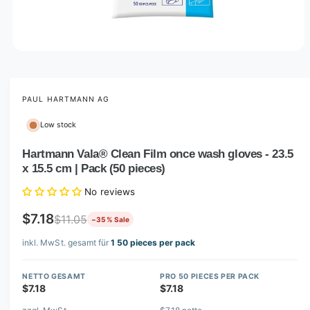
O
p
e
n
m
PAUL HARTMANN AG
e
d
Low stock
i
a
1
Hartmann Vala® Clean Film once wash gloves - 23.5
i
x 15.5 cm | Pack (50 pieces)
n
m
o
No reviews
d
a
$7.18
$11.05
−35 % Sale
l
inkl. MwSt. gesamt für
1 50 pieces per pack
NETTO GESAMT
PRO 50 PIECES PER PACK
$7.18
$7.18