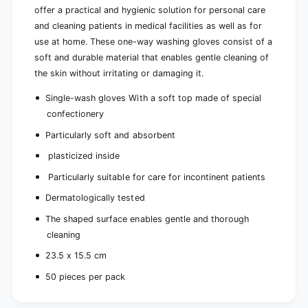
|
m
offer a practical and hygienic solution for personal care
P
|
and cleaning patients in medical facilities as well as for
a
P
c
use at home. These one-way washing gloves consist of a
a
k
soft and durable material that enables gentle cleaning of
c
(
k
the skin without irritating or damaging it.
5
(
0
5
Single-wash gloves
With a soft top made of special
p
0
confectionery
i
p
e
Particularly soft and absorbent
i
c
e
plasticized inside
e
c
s
e
Particularly suitable for care for incontinent patients
)
s
Dermatologically tested
)
The shaped surface enables gentle and thorough
cleaning
23.5 x 15.5 cm
50 pieces per pack