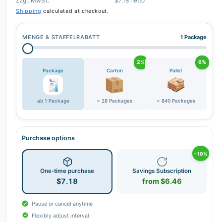
zzgl. MwSt.
$7.18 netto
Shipping
calculated at checkout.
MENGE & STAFFELRABATT
1 Package
2%
6%
Package
Carton
Pallet
ab 1 Package
= 28 Packages
= 840 Packages
Purchase options
−10%
One-time purchase
Savings Subscription
$7.18
from $6.46
Pause or cancel anytime
Flexibly adjust interval