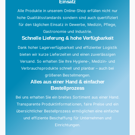
Einsatz
n
g
Alle Produkte in unserem Online-Shop erfüllen nicht nur
hohe Qualitätsstandards sondern sind auch quertifiziert
.
für den täglichen Einsatz in Gewerbe, Medizin, Pflege,
.
Gastronomie und Industrie.
.
Schnelle Lieferung & hohe Verfügbarkeit
Dank hoher Lagerverfügbarkeit und effizienter Logistik
bieten wir kurze Lieferzeiten und einen zuverlässigen
Versand. So erhalten Sie Ihre Hygiene-, Medizin- und
Verbrauchsprodukte schnell und planbar – auch bei
größeren Bestellmengen.
Alles aus einer Hand & einfacher
Bestellprozess
Bei uns erhalten Sie ein breites Sortiment aus einer Hand.
Transparente Produktinformationen, faire Preise und ein
übersichtlicher Bestellprozess ermöglichen eine einfache
und effiziente Beschaffung für Unternehmen und
Einrichtungen.