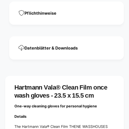
n
e
c
w
e
Pflichthinweise
a
w
s
a
h
s
g
h
l
g
o
l
v
Datenblätter & Downloads
o
e
v
s
e
-
s
2
-
3
2
.
3
Hartmann Vala® Clean Film once
5
.
x
5
wash gloves - 23.5 x 15.5 cm
1
x
5
1
One-way cleaning gloves for personal hygiene
.
5
5
.
Details
c
5
m
c
The Hartmann Vala® Clean Film THENE WASSHOUSES