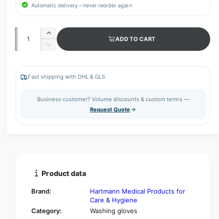
Automatic delivery – never reorder again
Q
I
ADD TO CART
u
n
D
c
a
e
r
c
n
e
r
Fast shipping with DHL & GLS
t
a
e
s
i
a
Business customer? Volume discounts & custom terms —
e
s
t
Request Quote
q
e
y
u
q
a
u
n
a
t
n
i
t
t
i
Product data
y
t
f
y
Brand:
Hartmann Medical Products for
o
f
Care & Hygiene
r
o
Category:
Washing gloves
H
r