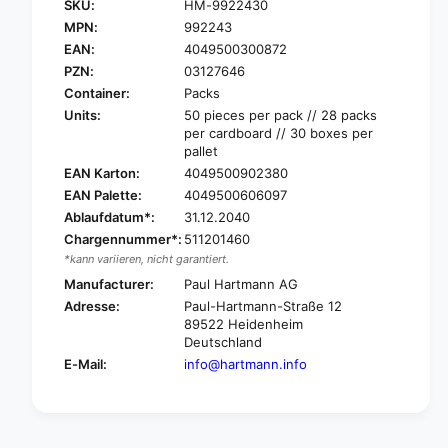
SKU:
HM-9922430
a
H
r
MPN:
992243
a
t
EAN:
4049500300872
r
m
t
PZN:
03127646
a
m
Container:
Packs
n
a
Units:
50 pieces per pack // 28 packs
n
n
per cardboard // 30 boxes per
V
n
pallet
a
V
EAN Karton:
4049500902380
l
a
EAN Palette:
4049500606097
a
l
®
Ablaufdatum*:
31.12.2040
a
C
Chargennummer*:
511201460
®
l
C
*kann variieren, nicht garantiert.
e
l
Manufacturer:
Paul Hartmann AG
a
e
Adresse:
Paul-Hartmann-Straße 12
n
a
89522 Heidenheim
F
n
Deutschland
i
F
E-Mail:
info@hartmann.info
l
i
m
l
o
m
n
o
c