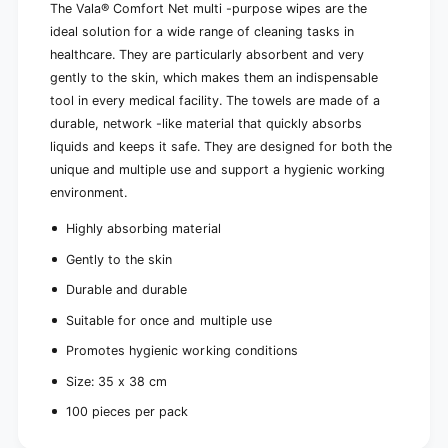
u
P
The Vala® Comfort Net multi -purpose wipes are the
r
u
ideal solution for a wide range of cleaning tasks in
p
r
healthcare. They are particularly absorbent and very
o
p
s
gently to the skin, which makes them an indispensable
o
e
tool in every medical facility. The towels are made of a
s
W
e
durable, network -like material that quickly absorbs
i
W
liquids and keeps it safe. They are designed for both the
p
i
unique and multiple use and support a hygienic working
e
p
s
environment.
e
,
s
Highly absorbing material
3
,
5
3
Gently to the skin
x
5
3
Durable and durable
x
8
3
Suitable for once and multiple use
c
8
m
c
Promotes hygienic working conditions
|
m
P
Size: 35 x 38 cm
|
a
P
100 pieces per pack
c
a
k
c