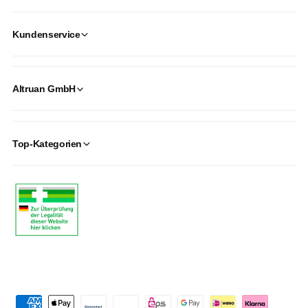
Kundenservice
Altruan GmbH
Top-Kategorien
P