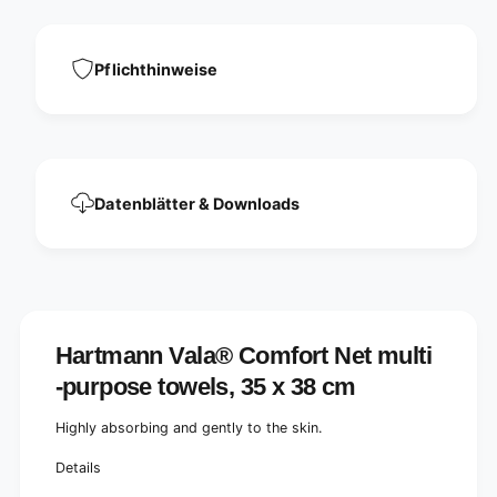
n
n
V
n
a
V
Pflichthinweise
l
a
a
l
®
a
C
®
o
C
m
o
f
Datenblätter & Downloads
m
o
f
r
o
t
r
n
t
e
n
t
e
Hartmann Vala® Comfort Net multi
M
t
u
M
-purpose towels, 35 x 38 cm
l
u
t
l
Highly absorbing and gently to the skin.
i
t
-
i
Details
P
-