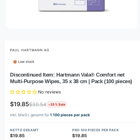
O
p
e
n
m
PAUL HARTMANN AG
e
d
Low stock
i
a
1
Discontinued Item: Hartmann Vala® Comfort net
i
Multi-Purpose Wipes, 35 x 38 cm | Pack (100 pieces)
n
m
o
No reviews
d
a
$19.85
$30.54
−35 % Sale
l
inkl. MwSt. gesamt für
1 100 pieces per pack
NETTO GESAMT
PRO 100 PIECES PER PACK
$19.85
$19.85