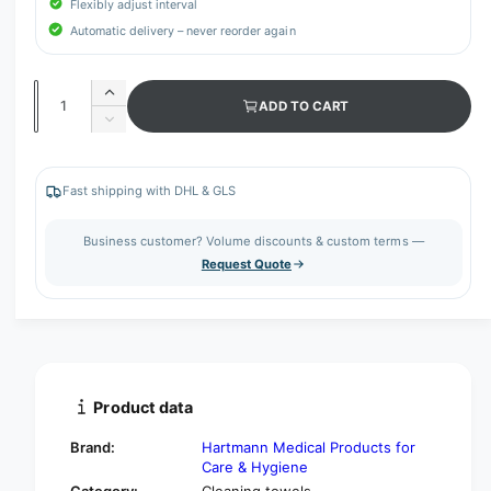
Flexibly adjust interval
Automatic delivery – never reorder again
Q
I
ADD TO CART
u
n
D
c
a
e
r
c
n
e
r
Fast shipping with DHL & GLS
t
a
e
s
i
a
Business customer? Volume discounts & custom terms —
e
s
t
Request Quote
q
e
y
u
q
a
u
n
a
t
n
i
t
t
i
Product data
y
t
f
y
Brand:
Hartmann Medical Products for
o
f
Care & Hygiene
r
o
Category:
Cleaning towels