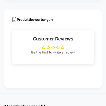
(
k
1
(
0
1
0
0
Produktbewertungen
p
0
i
p
e
i
c
e
Customer Reviews
e
c
s
e
)
s
Be the first to write a review
)