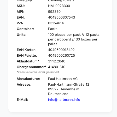
D
r
SKU:
HM-9923300
i
D
s
MPN:
992330
i
c
EAN:
4049500307543
s
o
c
PZN:
03154614
n
o
Container:
Packs
t
n
Units:
100 pieces per pack // 12 packs
i
t
per cardboard // 30 boxes per
n
i
pallet
u
n
EAN Karton:
4049500913492
e
u
EAN Palette:
4049500260725
d
e
I
Ablaufdatum*:
31.12.2040
d
t
Chargennummer*:
414801310
I
e
t
*kann variieren, nicht garantiert.
m
e
Manufacturer:
Paul Hartmann AG
:
m
Adresse:
Paul-Hartmann-Straße 12
H
:
89522 Heidenheim
a
H
Deutschland
r
a
E-Mail:
info@hartmann.info
t
r
m
t
a
m
n
a