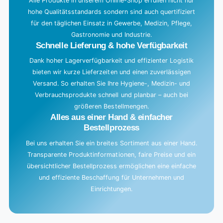
Alle Produkte in unserem Online-Shop erfüllen nicht nur
hohe Qualitätsstandards sondern sind auch quertifiziert
.
für den täglichen Einsatz in Gewerbe, Medizin, Pflege,
.
Gastronomie und Industrie.
.
Schnelle Lieferung & hohe Verfügbarkeit
Dank hoher Lagerverfügbarkeit und effizienter Logistik
bieten wir kurze Lieferzeiten und einen zuverlässigen
Versand. So erhalten Sie Ihre Hygiene-, Medizin- und
Verbrauchsprodukte schnell und planbar – auch bei
größeren Bestellmengen.
Alles aus einer Hand & einfacher
Bestellprozess
Bei uns erhalten Sie ein breites Sortiment aus einer Hand.
Transparente Produktinformationen, faire Preise und ein
übersichtlicher Bestellprozess ermöglichen eine einfache
und effiziente Beschaffung für Unternehmen und
Einrichtungen.