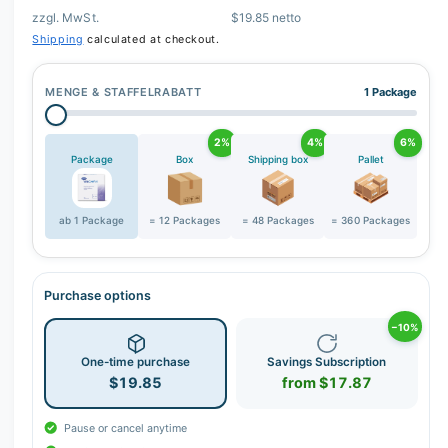
zzgl. MwSt.
$19.85 netto
Shipping
calculated at checkout.
MENGE & STAFFELRABATT
1 Package
2%
4%
6%
Package
Box
Shipping box
Pallet
ab 1 Package
= 12 Packages
= 48 Packages
= 360 Packages
Purchase options
−10%
One-time purchase
Savings Subscription
$19.85
from $17.87
Pause or cancel anytime