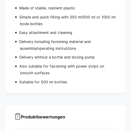
2
(
p
2
Made of stable, resilient plastic
i
p
Simple and quick filling with 350 ml/500 ml or 1000 ml
e
i
c
bode bottles
e
e
c
Easy attachment and cleaning
s
e
)
s
Delivery including fastening material and
)
assembly/operating instructions
Delivery without a bottle and dosing pump
Also suitable for fastening with power strips on
smooth surfaces
Suitable for 500 ml bottles
Produktbewertungen