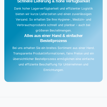
Schnelle Lieferung & hohe Verfügbarkeit
Dank hoher Lagerverfügbarkeit und effizienter Logistik
bieten wir kurze Lieferzeiten und einen zuverlässigen
Versand. So erhalten Sie Ihre Hygiene-, Medizin- und
Verbrauchsprodukte schnell und planbar – auch bei
größeren Bestellmengen.
Alles aus einer Hand & einfacher
Bestellprozess
Bei uns erhalten Sie ein breites Sortiment aus einer Hand.
Transparente Produktinformationen, faire Preise und ein
übersichtlicher Bestellprozess ermöglichen eine einfache
und effiziente Beschaffung für Unternehmen und
Einrichtungen.