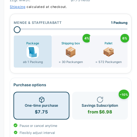
r
Shipping
calculated at checkout.
y
v
MENGE & STAFFELRABATT
1 Packung
i
e
4%
6%
w
Package
Shipping box
Pallet
ab 1 Packung
= 30 Packungen
= 572 Packungen
Purchase options
−10%
One-time purchase
Savings Subscription
$7.75
from $6.98
Pause or cancel anytime
Flexibly adjust interval