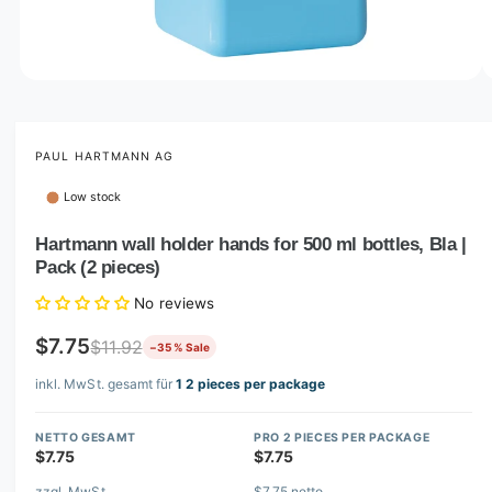
o
w
a
v
O
1
/
of
2
p
a
e
i
n
m
PAUL HARTMANN AG
l
e
d
a
Low stock
i
b
a
1
Hartmann wall holder hands for 500 ml bottles, Bla |
l
i
Pack (2 pieces)
n
e
m
i
o
No reviews
d
n
a
$7.75
$11.92
−35 % Sale
l
g
inkl. MwSt. gesamt für
1 2 pieces per package
a
l
NETTO GESAMT
PRO 2 PIECES PER PACKAGE
l
$7.75
$7.75
e
zzgl. MwSt.
$7.75 netto