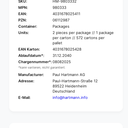
SKU:
HM-9803332
a
H
r
MPN:
980333
a
t
EAN:
4031678025411
r
m
t
PZN:
06112987
a
m
Container:
Packages
n
a
Units:
2 pieces per package // 1 package
n
n
per carton // 572 cartons per
w
n
pallet
a
w
EAN Karton:
4031678025428
l
a
Ablaufdatum*:
31.12.2040
l
l
h
Chargennummer*:
08082025
l
o
*kann variieren, nicht garantiert.
h
l
o
Manufacturer:
Paul Hartmann AG
d
l
Adresse:
Paul-Hartmann-Straße 12
e
d
89522 Heidenheim
r
e
Deutschland
h
r
E-Mail:
info@hartmann.info
a
h
n
a
d
n
s
d
f
s
o