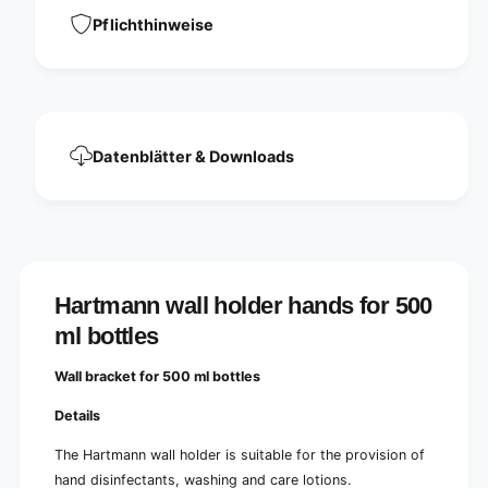
f
r
o
Pflichthinweise
5
r
0
5
0
0
m
0
l
m
b
l
Datenblätter & Downloads
o
b
t
o
t
t
l
t
e
l
s
e
,
s
Hartmann wall holder hands for 500
B
,
l
B
ml bottles
a
l
|
a
Wall bracket for 500 ml bottles
P
|
a
P
Details
c
a
k
The Hartmann wall holder is suitable for the provision of
c
(
k
hand disinfectants, washing and care lotions.