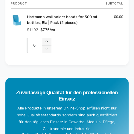
Your
PRODUCT
SUBTOTAL
cart
Hartmann wall holder hands for 500 ml
$0.00
bottles, Bla | Pack (2 pieces)
$11.92
$7.75/ea
Regular
Sale
price
price
Quantity
Quantity
Increase
quantity
Decrease
for
quantity
Default
for
L
Title
Default
o
Title
a
d
Zuverlässige Qualität für den professionellen
i
Einsatz
n
g
Alle Produkte in unserem Online-Shop erfüllen nicht nur
hohe Qualitätsstandards sondern sind auch quertifiziert
.
für den täglichen Einsatz in Gewerbe, Medizin, Pflege,
.
Gastronomie und Industrie.
.