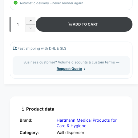
Automatic delivery – never reorder again
Q
I
ADD TO CART
u
n
D
c
a
e
r
c
n
e
r
Fast shipping with DHL & GLS
t
a
e
s
i
a
Business customer? Volume discounts & custom terms —
e
s
t
Request Quote
q
e
y
u
q
a
u
n
a
t
n
i
t
t
i
Product data
y
t
f
y
Brand:
Hartmann Medical Products for
o
f
Care & Hygiene
r
o
Category:
Wall dispenser
H
r