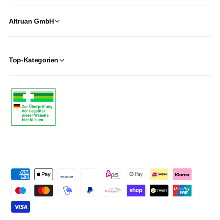
Altruan GmbH
Top-Kategorien
P
a
y
m