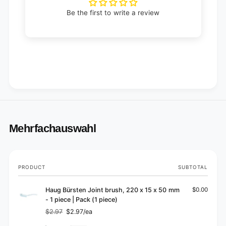
Be the first to write a review
Mehrfachauswahl
Your
PRODUCT
SUBTOTAL
cart
Haug Bürsten Joint brush, 220 x 15 x 50 mm
$0.00
- 1 piece | Pack (1 piece)
$2.97
$2.97/ea
Regular
Sale
price
price