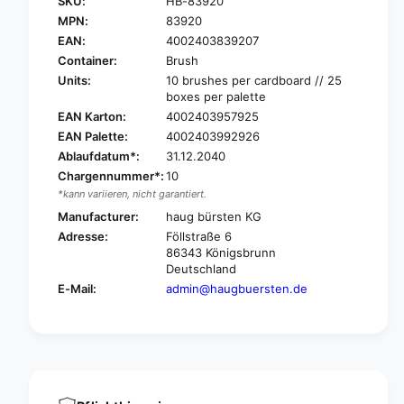
SKU:
HB-83920
a
g
u
MPN:
83920
B
g
EAN:
4002403839207
ü
B
Container:
Brush
r
ü
Units:
10 brushes per cardboard // 25
s
r
boxes per palette
t
s
EAN Karton:
4002403957925
e
t
n
EAN Palette:
4002403992926
e
J
n
Ablaufdatum*:
31.12.2040
o
J
Chargennummer*:
10
i
o
*kann variieren, nicht garantiert.
n
i
Manufacturer:
haug bürsten KG
t
n
Adresse:
Föllstraße 6
b
t
86343 Königsbrunn
r
b
Deutschland
u
r
s
E-Mail:
admin@haugbuersten.de
u
h
s
,
h
2
,
2
2
0
2
x
0