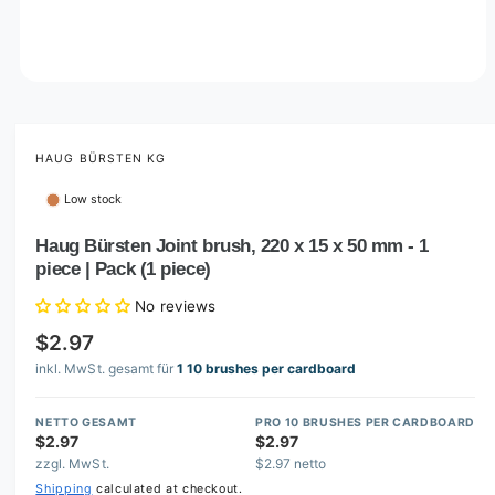
O
p
e
n
m
HAUG BÜRSTEN KG
e
d
Low stock
i
a
1
Haug Bürsten Joint brush, 220 x 15 x 50 mm - 1
i
piece | Pack (1 piece)
n
m
o
No reviews
d
a
$2.97
l
inkl. MwSt. gesamt für
1 10 brushes per cardboard
NETTO GESAMT
PRO 10 BRUSHES PER CARDBOARD
$2.97
$2.97
zzgl. MwSt.
$2.97 netto
Shipping
calculated at checkout.