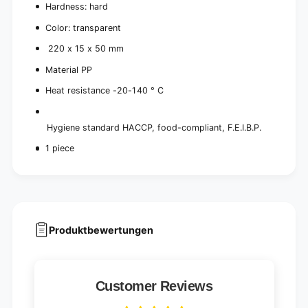
i
Hardness: hard
c
e
e
c
Color: transparent
)
e
220 x 15 x 50 mm
)
Material PP
Heat resistance -20-140 ° C
Hygiene standard HACCP, food-compliant, F.E.I.B.P.
1 piece
Produktbewertungen
Customer Reviews