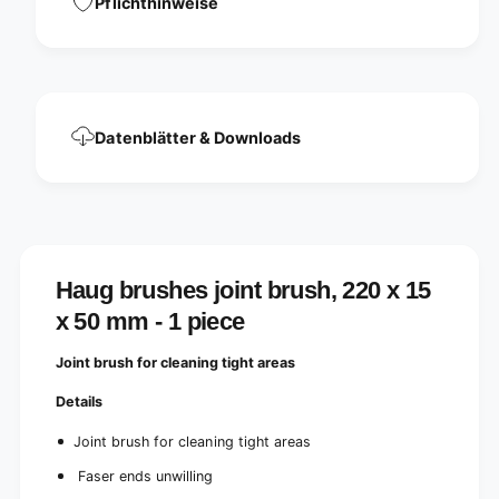
Pflichthinweise
1
x
5
1
x
5
5
x
0
5
m
0
m
Datenblätter & Downloads
m
-
m
1
-
p
1
i
p
e
i
c
e
e
Haug brushes joint brush, 220 x 15
c
|
e
x 50 mm - 1 piece
P
|
a
P
Joint brush for cleaning tight areas
c
a
k
c
Details
(
k
1
(
Joint brush for cleaning tight areas
p
1
i
Faser ends unwilling
p
e