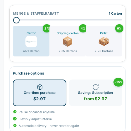
MENGE & STAFFELRABATT
1 Carton
2%
4%
6%
Carton
Shipping carton
Pallet
ab 1 Carton
= 35 Cartons
= 25 Cartons
Purchase options
−10%
One-time purchase
Savings Subscription
$2.97
from $2.67
Pause or cancel anytime
Flexibly adjust interval
Automatic delivery – never reorder again