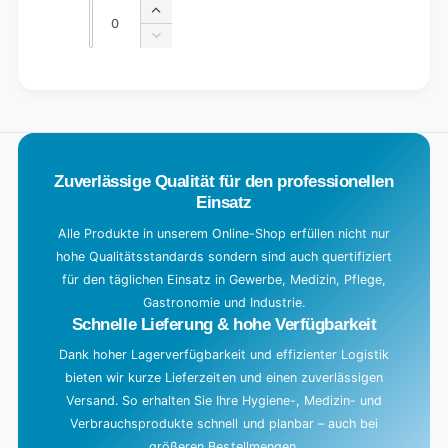
Quantity
Quantity
Increase
quantity
Decrease
for
quantity
Default
for
L
Title
Default
o
Title
a
d
Zuverlässige Qualität für den professionellen
i
Einsatz
n
g
Alle Produkte in unserem Online-Shop erfüllen nicht nur
hohe Qualitätsstandards sondern sind auch quertifiziert
.
für den täglichen Einsatz in Gewerbe, Medizin, Pflege,
.
Gastronomie und Industrie.
.
Schnelle Lieferung & hohe Verfügbarkeit
Dank hoher Lagerverfügbarkeit und effizienter Logistik
bieten wir kurze Lieferzeiten und einen zuverlässigen
Versand. So erhalten Sie Ihre Hygiene-, Medizin- und
Verbrauchsprodukte schnell und planbar – auch bei
größeren Bestellmengen.