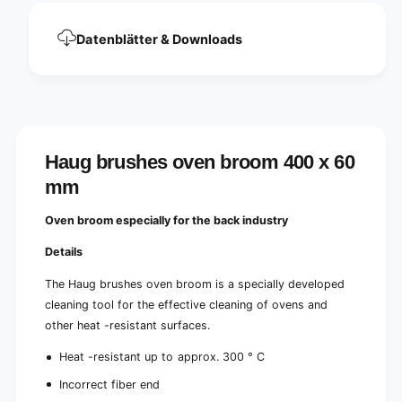
m
m
|
m
Datenblätter & Downloads
1
|
p
1
i
p
e
i
c
e
e
c
e
Haug brushes oven broom 400 x 60
mm
Oven broom especially for the back industry
Details
The Haug brushes oven broom is a specially developed
cleaning tool for the effective cleaning of ovens and
other heat -resistant surfaces.
Heat -resistant up to approx. 300 ° C
Incorrect fiber end