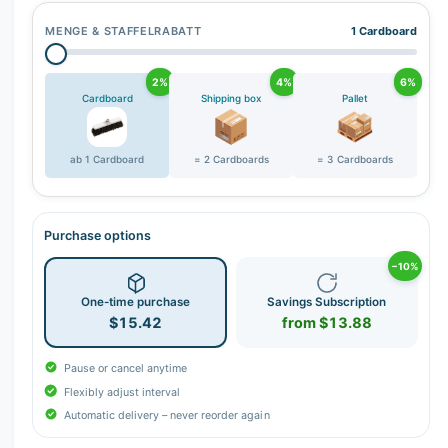
MENGE & STAFFELRABATT
1 Cardboard
2%
4%
6%
Cardboard
Shipping box
Pallet
ab 1 Cardboard
= 2 Cardboards
= 3 Cardboards
Purchase options
−10%
One-time purchase
Savings Subscription
$15.42
from $13.88
Pause or cancel anytime
Flexibly adjust interval
Automatic delivery – never reorder again