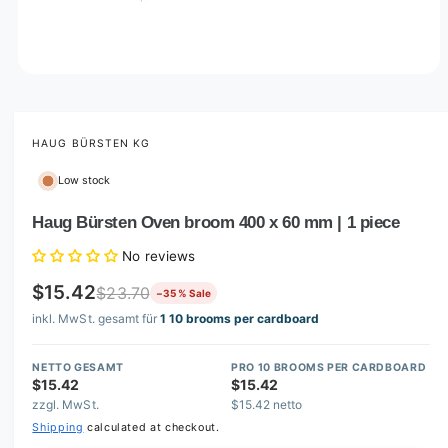
O
p
e
n
m
HAUG BÜRSTEN KG
e
d
Low stock
i
a
1
Haug Bürsten Oven broom 400 x 60 mm | 1 piece
i
n
No reviews
m
o
$15.42
d
$23.70
−35 % Sale
a
inkl. MwSt. gesamt für
1 10 brooms per cardboard
l
NETTO GESAMT
PRO 10 BROOMS PER CARDBOARD
$15.42
$15.42
zzgl. MwSt.
$15.42 netto
Shipping
calculated at checkout.