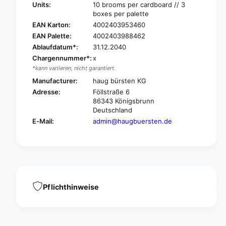
g
u
Units:
10 brooms per cardboard // 3
B
g
boxes per palette
ü
B
EAN Karton:
4002403953460
r
ü
EAN Palette:
4002403988462
s
r
Ablaufdatum*:
31.12.2040
t
s
e
Chargennummer*:
x
t
n
*kann variieren, nicht garantiert.
e
O
n
Manufacturer:
haug bürsten KG
v
O
Adresse:
Föllstraße 6
e
v
86343 Königsbrunn
n
e
Deutschland
b
n
E-Mail:
admin@haugbuersten.de
r
b
o
r
o
o
m
o
4
m
0
4
0
0
Pflichthinweise
x
0
6
x
0
6
m
0