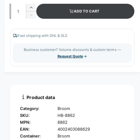
Q
I
ADD TO CART
u
n
D
c
a
e
r
c
n
e
r
Fast shipping with DHL & GLS
t
a
e
s
i
a
Business customer? Volume discounts & custom terms —
e
s
t
Request Quote
q
e
y
u
q
a
u
n
a
t
n
i
t
t
i
Product data
y
t
f
y
Category:
Broom
o
f
SKU:
HB-8862
r
o
MPN:
8862
H
r
a
EAN:
4002403088629
H
u
a
Container:
Broom