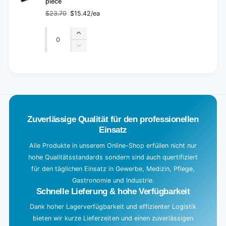
piece
$23.70
$15.42/ea
Regular
Sale
price
price
Quantity
Quantity
Increase
quantity
Decrease
for
quantity
Default
for
L
Title
Default
o
Title
a
d
Zuverlässige Qualität für den professionellen
i
Einsatz
n
g
Alle Produkte in unserem Online-Shop erfüllen nicht nur
hohe Qualitätsstandards sondern sind auch quertifiziert
.
für den täglichen Einsatz in Gewerbe, Medizin, Pflege,
.
Gastronomie und Industrie.
.
Schnelle Lieferung & hohe Verfügbarkeit
Dank hoher Lagerverfügbarkeit und effizienter Logistik
bieten wir kurze Lieferzeiten und einen zuverlässigen