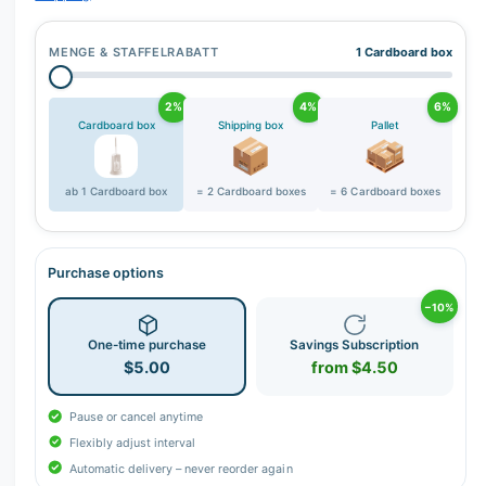
MENGE & STAFFELRABATT
1 Cardboard box
2%
4%
6%
Cardboard box
Shipping box
Pallet
ab 1 Cardboard box
= 2 Cardboard boxes
= 6 Cardboard boxes
Purchase options
−10%
One-time purchase
Savings Subscription
$5.00
from $4.50
Pause or cancel anytime
Flexibly adjust interval
Automatic delivery – never reorder again