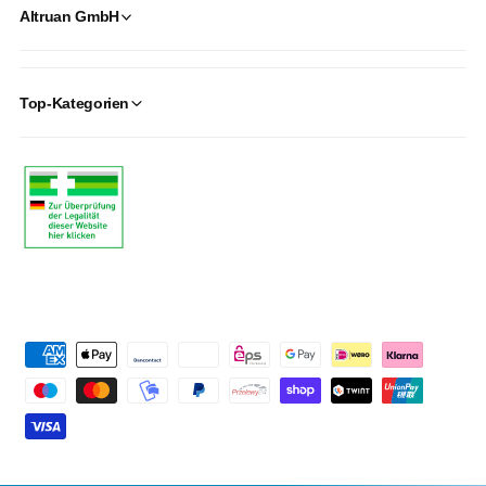
Altruan GmbH
Top-Kategorien
P
a
y
m
e