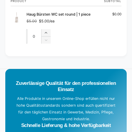
PRODUCT
SUBTOTAL
cart
Haug Bürsten WC set round | 1 piece
$0.00
$5.00
$5.00/ea
Regular
Sale
price
price
Quantity
Quantity
Increase
quantity
Decrease
for
quantity
Default
for
L
Title
Default
o
Title
a
d
Zuverlässige Qualität für den professionellen
i
Einsatz
n
g
Alle Produkte in unserem Online-Shop erfüllen nicht nur
hohe Qualitätsstandards sondern sind auch quertifiziert
.
für den täglichen Einsatz in Gewerbe, Medizin, Pflege,
.
Gastronomie und Industrie.
.
Schnelle Lieferung & hohe Verfügbarkeit