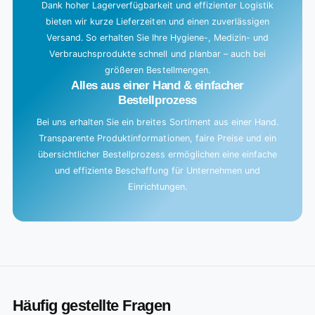
Dank hoher Lagerverfügbarkeit und effizienter Logistik
bieten wir kurze Lieferzeiten und einen zuverlässigen
Versand. So erhalten Sie Ihre Hygiene-, Medizin- und
Verbrauchsprodukte schnell und planbar – auch bei
größeren Bestellmengen.
Alles aus einer Hand & einfacher
Bestellprozess
Bei uns erhalten Sie ein breites Sortiment aus einer Hand.
Transparente Produktinformationen, faire Preise und ein
übersichtlicher Bestellprozess ermöglichen eine einfache
und effiziente Beschaffung für Unternehmen und
Einrichtungen.
Häufig gestellte Fragen