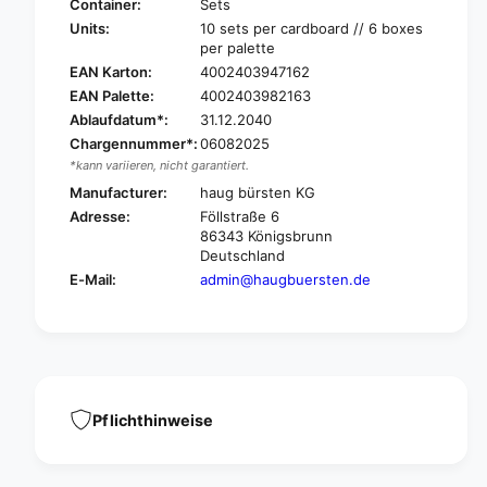
a
Container:
Sets
g
u
Units:
10 sets per cardboard // 6 boxes
B
g
per palette
ü
B
EAN Karton:
4002403947162
r
ü
EAN Palette:
4002403982163
s
r
Ablaufdatum*:
31.12.2040
t
s
e
Chargennummer*:
06082025
t
n
*kann variieren, nicht garantiert.
e
W
n
Manufacturer:
haug bürsten KG
C
W
Adresse:
Föllstraße 6
s
C
86343 Königsbrunn
e
s
Deutschland
t
e
E-Mail:
admin@haugbuersten.de
r
t
o
r
u
o
n
u
d
n
|
d
1
|
Pflichthinweise
p
1
i
p
e
i