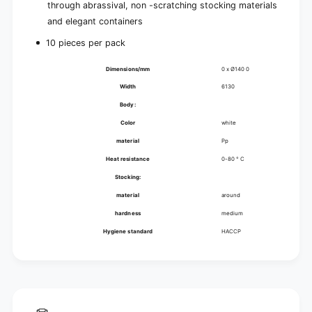
through abrassival, non -scratching stocking materials
and elegant containers
10 pieces per pack
Dimensions/mm
0 x Ø140 0
Width
6130
Body:
Color
white
material
Pp
Heat resistance
0-80 ° C
Stocking:
material
around
hardness
medium
Hygiene standard
HACCP