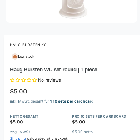
O
p
e
n
m
HAUG BÜRSTEN KG
e
d
Low stock
i
a
1
Haug Bürsten WC set round | 1 piece
i
n
No reviews
m
o
$5.00
d
a
l
inkl. MwSt. gesamt für
1 10 sets per cardboard
NETTO GESAMT
PRO 10 SETS PER CARDBOARD
$5.00
$5.00
zzgl. MwSt.
$5.00 netto
Shipping
calculated at checkout.