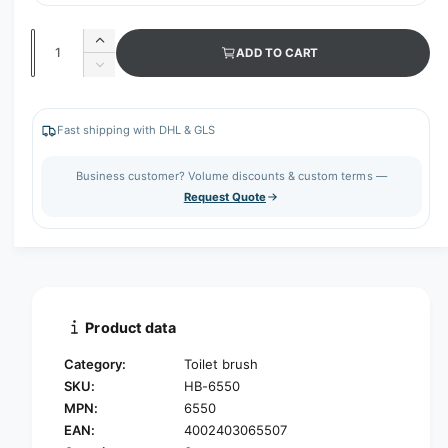
Q
I
ADD TO CART
u
n
D
c
a
e
r
c
n
e
r
Fast shipping with DHL & GLS
t
a
e
s
i
a
Business customer? Volume discounts & custom terms —
e
s
t
Request Quote
q
e
y
u
q
a
u
n
a
t
n
i
t
t
i
Product data
y
t
f
y
Category:
Toilet brush
o
f
SKU:
HB-6550
r
o
MPN:
6550
H
r
a
EAN:
4002403065507
H
u