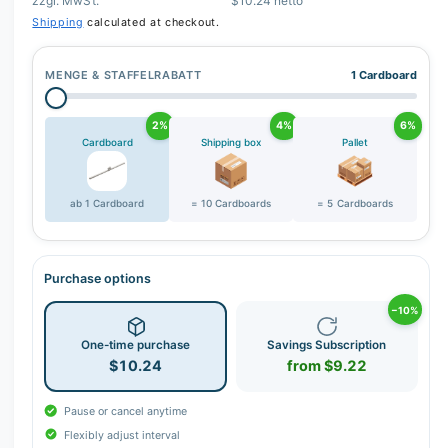
zzgl. MwSt.
$10.24 netto
Shipping
calculated at checkout.
MENGE & STAFFELRABATT
1 Cardboard
2%
4%
6%
Cardboard
Shipping box
Pallet
ab 1 Cardboard
= 10 Cardboards
= 5 Cardboards
Purchase options
−10%
One-time purchase
Savings Subscription
$10.24
from $9.22
Pause or cancel anytime
Flexibly adjust interval