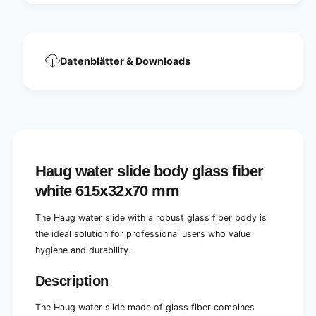
f
b
i
e
b
r
e
w
r
Datenblätter & Downloads
h
w
i
h
t
i
e
t
6
e
1
6
5
1
x
5
Haug water slide body glass fiber
3
x
2
white 615x32x70 mm
3
x
2
7
x
The Haug water slide with a robust glass fiber body is
0
7
the ideal solution for professional users who value
m
0
hygiene and durability.
m
m
m
Description
The Haug water slide made of glass fiber combines