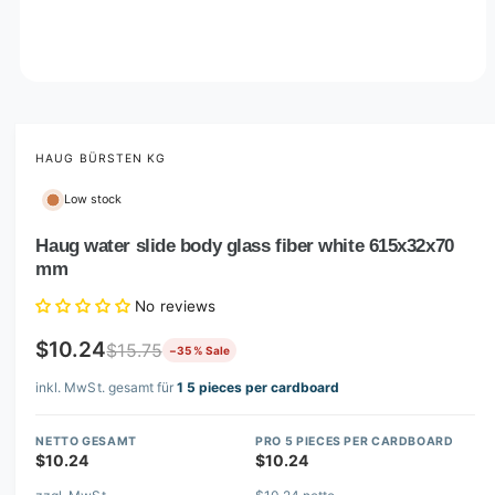
O
p
e
n
m
HAUG BÜRSTEN KG
e
d
Low stock
i
a
1
Haug water slide body glass fiber white 615x32x70
i
mm
n
m
o
No reviews
d
a
$10.24
$15.75
−35 % Sale
l
inkl. MwSt. gesamt für
1 5 pieces per cardboard
NETTO GESAMT
PRO 5 PIECES PER CARDBOARD
$10.24
$10.24