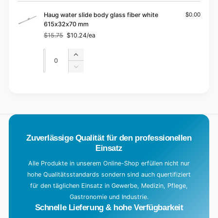
cart
Haug water slide body glass fiber white
$0.00
615x32x70 mm
$15.75
$10.24/ea
Regular
Sale
price
price
Quantity
Quantity
Increase
quantity
Decrease
for
quantity
Default
for
L
Title
Default
o
Title
a
d
Zuverlässige Qualität für den professionellen
i
Einsatz
n
g
Alle Produkte in unserem Online-Shop erfüllen nicht nur
hohe Qualitätsstandards sondern sind auch quertifiziert
.
für den täglichen Einsatz in Gewerbe, Medizin, Pflege,
.
Gastronomie und Industrie.
.
Schnelle Lieferung & hohe Verfügbarkeit