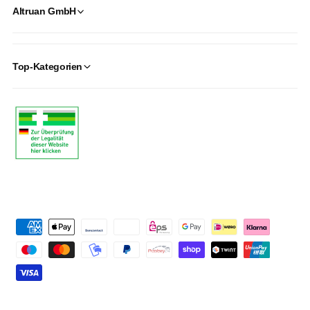
Altruan GmbH
Top-Kategorien
P
a
y
m
e