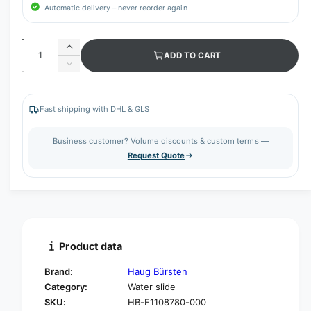
Automatic delivery – never reorder again
Q
I
ADD TO CART
u
n
D
c
a
e
r
c
n
e
r
Fast shipping with DHL & GLS
t
a
e
s
i
a
Business customer? Volume discounts & custom terms —
e
s
t
Request Quote
q
e
y
u
q
a
u
n
a
t
n
i
t
t
i
Product data
y
t
f
y
Brand:
Haug Bürsten
o
f
Category:
Water slide
r
o
SKU:
HB-E1108780-000
H
r