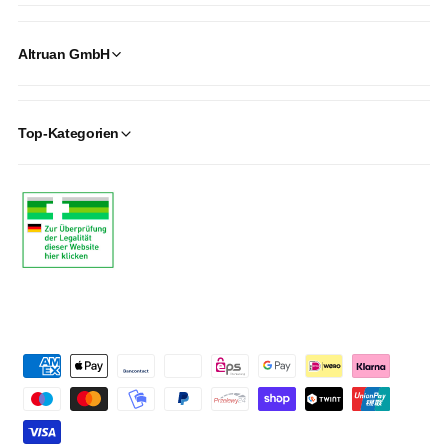
Altruan GmbH
Top-Kategorien
P
a
y
m