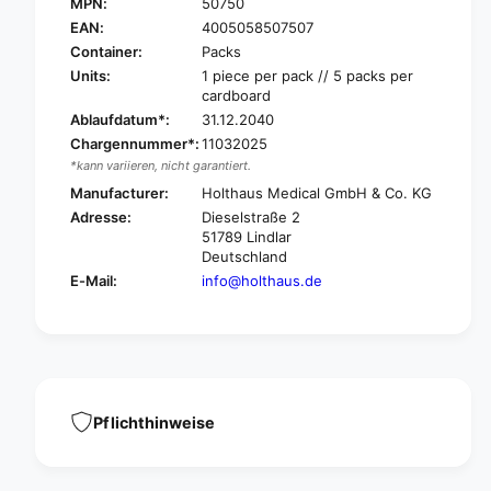
O
MPN:
50750
H
L
O
EAN:
4005058507507
T
L
Container:
Packs
H
T
Units:
1 piece per pack // 5 packs per
A
H
cardboard
U
A
Ablaufdatum*:
31.12.2040
S
U
Chargennummer*:
11032025
A
S
*kann variieren, nicht garantiert.
p
A
p
Manufacturer:
Holthaus Medical GmbH & Co. KG
p
e
p
Adresse:
Dieselstraße 2
n
e
51789 Lindlar
d
n
Deutschland
i
d
E-Mail:
info@holthaus.de
x
i
c
x
a
c
r
a
d
r
f
d
o
Pflichthinweise
f
r
o
i
r
n
i