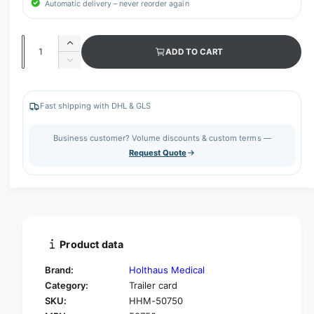
Automatic delivery – never reorder again
Q
I
ADD TO CART
u
n
D
c
a
e
r
c
n
e
r
Fast shipping with DHL & GLS
t
a
e
s
i
a
Business customer? Volume discounts & custom terms —
e
s
t
Request Quote
q
e
y
u
q
a
u
n
a
t
n
i
t
t
i
Product data
y
t
f
y
Brand:
Holthaus Medical
o
f
Category:
Trailer card
r
o
SKU:
HHM-50750
H
r