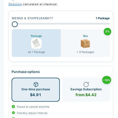
Shipping
calculated at checkout.
MENGE & STAFFELRABATT
1 Package
2%
Package
Box
ab 1 Package
= 5 Packages
Purchase options
−10%
One-time purchase
Savings Subscription
$4.91
from $4.42
Pause or cancel anytime
Flexibly adjust interval