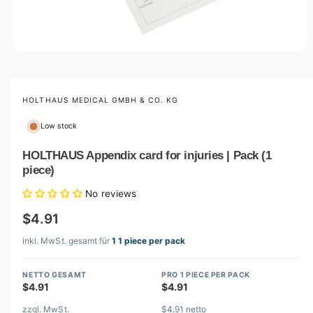
O
p
e
n
m
HOLTHAUS MEDICAL GMBH & CO. KG
e
d
Low stock
i
a
1
HOLTHAUS Appendix card for injuries | Pack (1
i
piece)
n
m
o
No reviews
d
a
$4.91
l
inkl. MwSt. gesamt für
1 1 piece per pack
NETTO GESAMT
PRO 1 PIECE PER PACK
$4.91
$4.91
zzgl. MwSt.
$4.91 netto