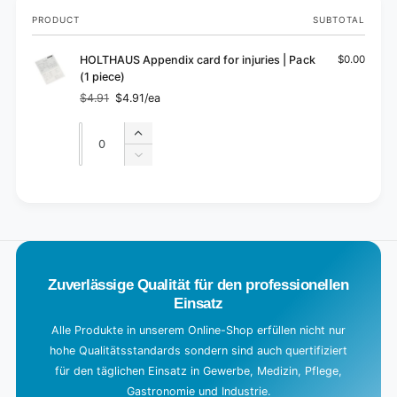
Your
PRODUCT
SUBTOTAL
cart
HOLTHAUS Appendix card for injuries | Pack
$0.00
(1 piece)
$4.91
$4.91/ea
Regular
Sale
price
price
Quantity
Quantity
Increase
quantity
Decrease
for
quantity
Default
for
L
Title
Default
o
Title
a
d
Zuverlässige Qualität für den professionellen
i
Einsatz
n
g
Alle Produkte in unserem Online-Shop erfüllen nicht nur
hohe Qualitätsstandards sondern sind auch quertifiziert
.
für den täglichen Einsatz in Gewerbe, Medizin, Pflege,
.
Gastronomie und Industrie.
.