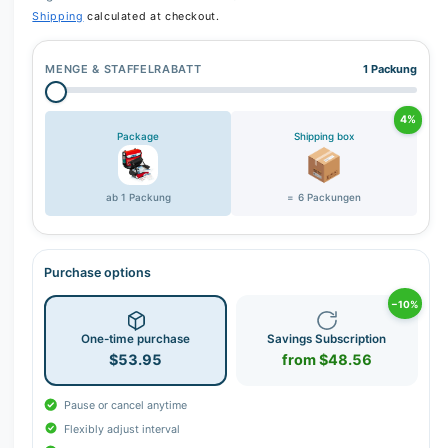
Shipping
calculated at checkout.
MENGE & STAFFELRABATT
1 Packung
4%
Package
Shipping box
ab 1 Packung
= 6 Packungen
Purchase options
−10%
One-time purchase
Savings Subscription
$53.95
from $48.56
Pause or cancel anytime
Flexibly adjust interval