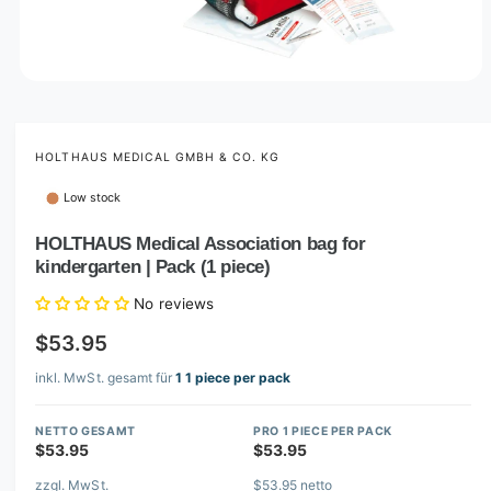
O
p
e
n
m
HOLTHAUS MEDICAL GMBH & CO. KG
e
d
Low stock
i
a
1
HOLTHAUS Medical Association bag for
i
kindergarten | Pack (1 piece)
n
m
o
No reviews
d
a
$53.95
l
inkl. MwSt. gesamt für
1 1 piece per pack
NETTO GESAMT
PRO 1 PIECE PER PACK
$53.95
$53.95
zzgl. MwSt.
$53.95 netto