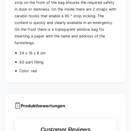
c
strip on the front of the bag ensures the required safety
(
k
in dusk or darkness. On the inside there are 2 straps with
1
(
p
carabin hooks that enable a 90 ° stop locking. The
1
i
content is quickly and clearly available in an emergency.
p
e
i
On the front there is a transparent window bag for
c
e
inserting a paper with the name and address of the
e
c
furnishings.
)
e
)
24 x 19 x 8 cm
93-part filling
Color: red
Produktbewertungen
Customer Reviews