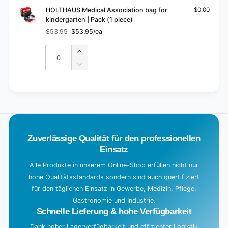
HOLTHAUS Medical Association bag for
$0.00
kindergarten | Pack (1 piece)
$53.95
$53.95/ea
Regular
Sale
price
price
Quantity
Quantity
Increase
quantity
Decrease
for
quantity
Default
for
L
Title
Default
o
Title
a
d
Zuverlässige Qualität für den professionellen
i
Einsatz
n
g
Alle Produkte in unserem Online-Shop erfüllen nicht nur
hohe Qualitätsstandards sondern sind auch quertifiziert
.
für den täglichen Einsatz in Gewerbe, Medizin, Pflege,
.
Gastronomie und Industrie.
.
Schnelle Lieferung & hohe Verfügbarkeit
Dank hoher Lagerverfügbarkeit und effizienter Logistik