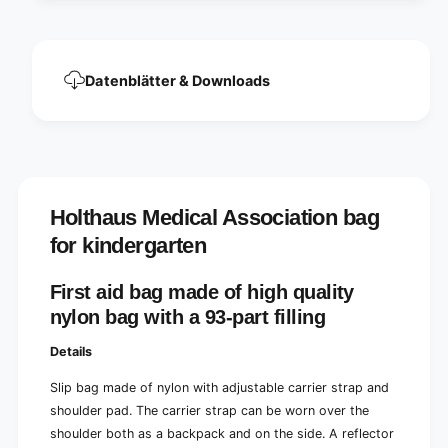
n
o
b
n
a
b
g
a
Datenblätter & Downloads
f
g
o
f
r
o
k
r
i
k
n
i
d
n
Holthaus Medical Association bag
e
d
r
for kindergarten
e
g
r
a
g
First aid bag made of high quality
r
a
t
nylon bag with a 93-part filling
r
e
t
n
Details
e
|
n
Slip bag made of nylon with adjustable carrier strap and
P
|
a
shoulder pad. The carrier strap can be worn over the
P
c
a
shoulder both as a backpack and on the side. A reflector
k