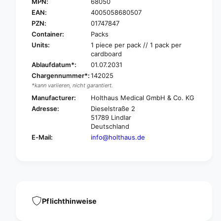
O
MPN:
68050
H
L
O
EAN:
4005058680507
T
L
PZN:
01747847
H
T
Container:
Packs
A
H
Units:
1 piece per pack // 1 pack per
U
A
cardboard
S
U
Ablaufdatum*:
01.07.2031
M
S
e
Chargennummer*:
142025
M
d
*kann variieren, nicht garantiert.
e
i
d
Manufacturer:
Holthaus Medical GmbH & Co. KG
c
i
Adresse:
Dieselstraße 2
a
c
51789 Lindlar
l
a
Deutschland
A
l
E-Mail:
info@holthaus.de
s
A
s
s
o
s
c
o
i
c
a
i
t
a
Pflichthinweise
i
t
o
i