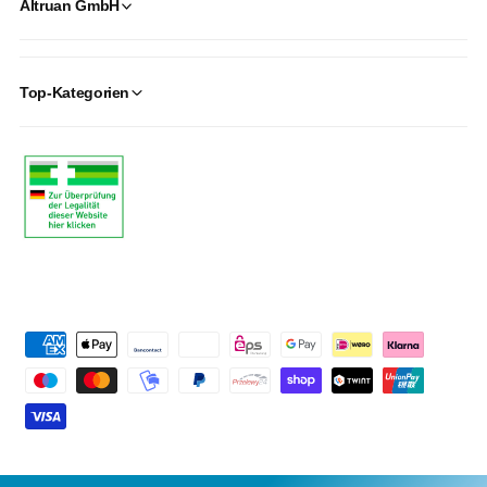
Altruan GmbH
Top-Kategorien
P
a
y
m
e
n