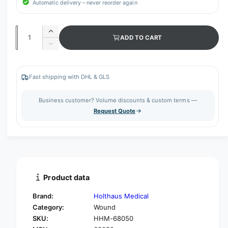
Automatic delivery – never reorder again
Q
I
ADD TO CART
u
n
D
c
a
e
r
c
n
e
r
Fast shipping with DHL & GLS
t
a
e
s
i
a
Business customer? Volume discounts & custom terms —
e
s
t
Request Quote
q
e
y
u
q
a
u
n
a
t
n
i
t
t
i
Product data
y
t
f
y
Brand:
Holthaus Medical
o
f
Category:
Wound
r
o
SKU:
HHM-68050
H
r