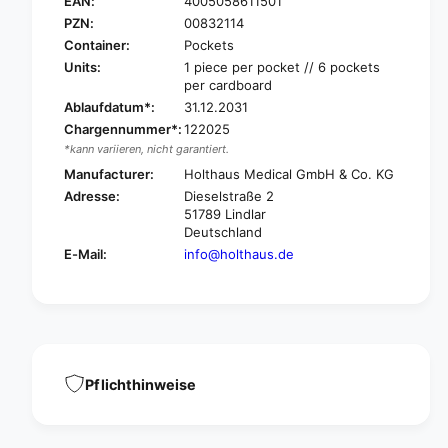
O
EAN:
4005058611501
T
L
PZN:
00832114
H
T
Container:
Pockets
A
H
Units:
1 piece per pocket // 6 pockets
U
A
per cardboard
S
U
Ablaufdatum*:
31.12.2031
M
S
e
Chargennummer*:
122025
M
d
*kann variieren, nicht garantiert.
e
i
d
Manufacturer:
Holthaus Medical GmbH & Co. KG
c
i
Adresse:
Dieselstraße 2
a
c
51789 Lindlar
l
a
Deutschland
A
l
E-Mail:
info@holthaus.de
s
A
s
s
o
s
c
o
i
c
a
i
t
a
Pflichthinweise
i
t
o
i
n
o