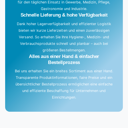
für den täglichen Einsatz in Gewerbe, Medizin, Pflege,
.
Gastronomie und Industrie.
.
Schnelle Lieferung & hohe Verfügbarkeit
Dank hoher Lagerverfügbarkeit und effizienter Logistik
bieten wir kurze Lieferzeiten und einen zuverlässigen
Versand. So erhalten Sie Ihre Hygiene-, Medizin- und
Verbrauchsprodukte schnell und planbar – auch bei
größeren Bestellmengen.
Alles aus einer Hand & einfacher
Bestellprozess
Bei uns erhalten Sie ein breites Sortiment aus einer Hand.
Transparente Produktinformationen, faire Preise und ein
übersichtlicher Bestellprozess ermöglichen eine einfache
und effiziente Beschaffung für Unternehmen und
Einrichtungen.