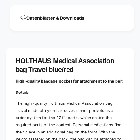
b
n
a
b
g
a
Datenblätter & Downloads
T
g
r
T
a
r
v
a
e
v
l
e
B
l
HOLTHAUS Medical Association
l
B
u
bag Travel blue/red
l
e
u
/
e
High -quality bandage pocket for attachment to the belt
R
/
e
R
Details
d
e
|
The high -quality Holthaus Medical Association bag
d
B
|
Travel made of nylon has several inner pockets as a
a
B
order system for the 27 fill parts, which enable the
g
a
required parts of the content. Personal medications find
(
g
1
their place in an additional bag on the front. With the
(
p
Velcro fastener on the back, the bag can be attached to
1