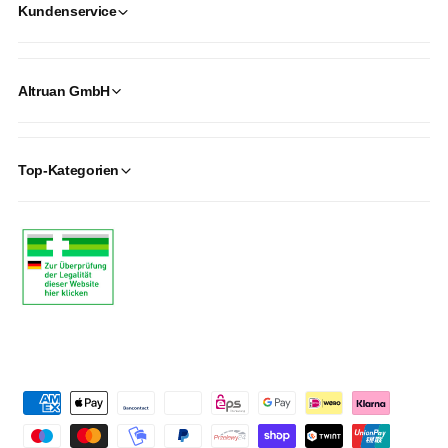
Kundenservice
Altruan GmbH
Top-Kategorien
P
a