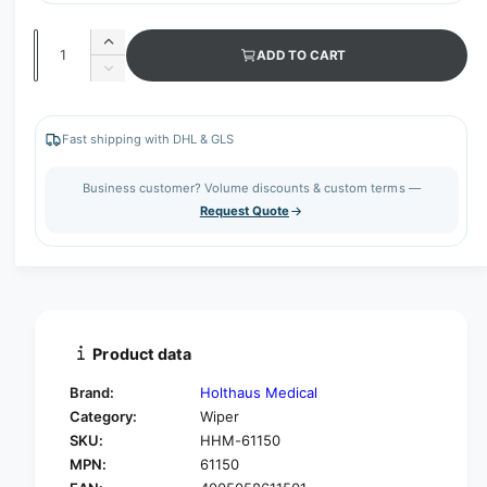
Q
I
ADD TO CART
u
n
D
c
a
e
r
c
n
e
r
Fast shipping with DHL & GLS
t
a
e
s
i
a
Business customer? Volume discounts & custom terms —
e
s
t
Request Quote
q
e
y
u
q
a
u
n
a
t
n
i
t
t
i
Product data
y
t
f
y
Brand:
Holthaus Medical
o
f
Category:
Wiper
r
o
SKU:
HHM-61150
H
r
O
MPN:
61150
H
L