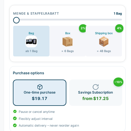
r
y
MENGE & STAFFELRABATT
1 Bag
v
i
2%
4%
e
Bag
Box
Shipping box
w
ab 1 Bag
= 6 Bags
= 48 Bags
Purchase options
−10%
One-time purchase
Savings Subscription
$19.17
from $17.25
Pause or cancel anytime
Flexibly adjust interval
Automatic delivery – never reorder again