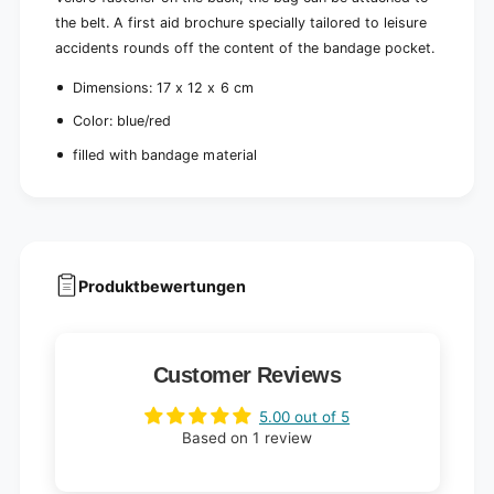
i
p
the belt. A first aid brochure specially tailored to leisure
e
i
accidents rounds off the content of the bandage pocket.
c
e
e
c
Dimensions: 17 x 12 x 6 cm
)
e
Color: blue/red
)
filled with bandage material
Produktbewertungen
Customer Reviews
5.00 out of 5
Based on 1 review