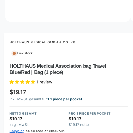
o
w
a
v
O
1
/
of
2
p
a
e
i
n
m
HOLTHAUS MEDICAL GMBH & CO. KG
l
e
d
a
Low stock
i
b
a
1
HOLTHAUS Medical Association bag Travel
l
i
Blue/Red | Bag (1 piece)
n
e
m
i
o
1 review
d
n
a
$19.17
l
g
inkl. MwSt. gesamt für
1 1 piece per pocket
a
l
NETTO GESAMT
PRO 1 PIECE PER POCKET
$19.17
$19.17
l
zzgl. MwSt.
$19.17 netto
e
Shipping
calculated at checkout.