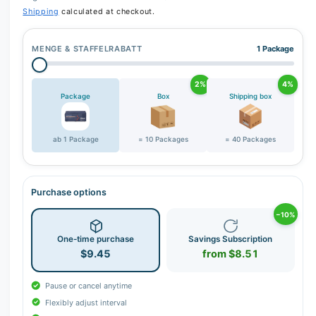
Shipping
calculated at checkout.
MENGE & STAFFELRABATT
1 Package
2%
4%
Package
Box
Shipping box
ab 1 Package
= 10 Packages
= 40 Packages
Purchase options
−10%
One-time purchase
Savings Subscription
$9.45
from $8.51
Pause or cancel anytime
Flexibly adjust interval