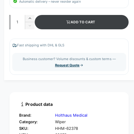
Automatic delivery – never reorder again
Q
I
ADD TO CART
u
n
D
c
a
e
r
c
n
e
r
Fast shipping with DHL & GLS
t
a
e
s
i
a
Business customer? Volume discounts & custom terms —
e
s
t
Request Quote
q
e
y
u
q
a
u
n
a
t
n
i
t
t
i
Product data
y
t
f
y
Brand:
Holthaus Medical
o
f
Category:
Wiper
r
o
SKU:
HHM-62378
H
r