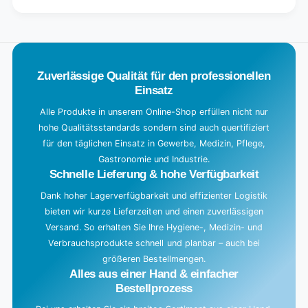
Default
for
L
Title
Default
o
Title
a
d
Zuverlässige Qualität für den professionellen
i
Einsatz
n
g
Alle Produkte in unserem Online-Shop erfüllen nicht nur
hohe Qualitätsstandards sondern sind auch quertifiziert
.
für den täglichen Einsatz in Gewerbe, Medizin, Pflege,
.
Gastronomie und Industrie.
.
Schnelle Lieferung & hohe Verfügbarkeit
Dank hoher Lagerverfügbarkeit und effizienter Logistik
bieten wir kurze Lieferzeiten und einen zuverlässigen
Versand. So erhalten Sie Ihre Hygiene-, Medizin- und
Verbrauchsprodukte schnell und planbar – auch bei
größeren Bestellmengen.
Alles aus einer Hand & einfacher
Bestellprozess