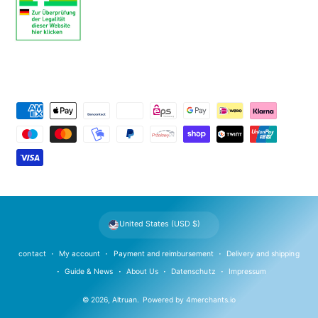
P
a
y
m
e
n
t
United States (USD $)
m
e
contact
My account
Payment and reimbursement
Delivery and shipping
t
Guide & News
About Us
Datenschutz
Impressum
h
© 2026,
Altruan
.
Powered by
4merchants.io
o