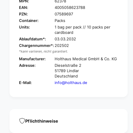
O
MPN:
62378
H
L
O
EAN:
4005058623788
T
L
PZN:
07589697
H
T
Container:
Packs
A
H
Units:
1 bag per pack // 10 packs per
U
A
cardboard
S
U
Ablaufdatum*:
03.03.2032
M
S
e
Chargennummer*:
202502
M
d
*kann variieren, nicht garantiert.
e
i
d
Manufacturer:
Holthaus Medical GmbH & Co. KG
c
i
Adresse:
Dieselstraße 2
a
c
51789 Lindlar
l
a
Deutschland
M
l
E-Mail:
info@holthaus.de
i
M
n
i
i
n
A
i
s
A
s
s
o
s
Pflichthinweise
c
o
i
c