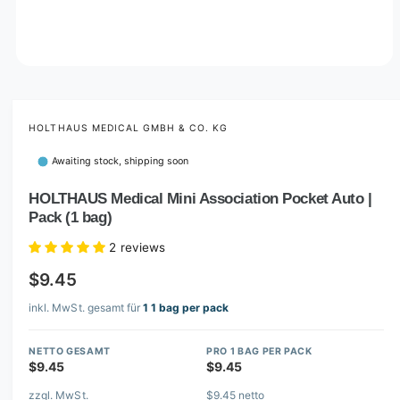
O
p
e
n
m
HOLTHAUS MEDICAL GMBH & CO. KG
e
d
Awaiting stock, shipping soon
i
a
1
HOLTHAUS Medical Mini Association Pocket Auto |
i
Pack (1 bag)
n
m
o
2 reviews
d
a
$9.45
l
inkl. MwSt. gesamt für
1 1 bag per pack
NETTO GESAMT
PRO 1 BAG PER PACK
$9.45
$9.45
zzgl. MwSt.
$9.45 netto