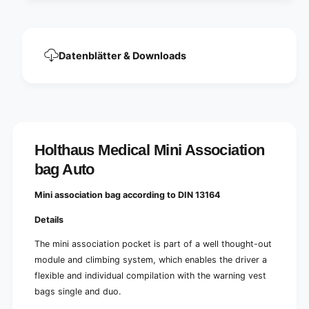
a
i
t
a
i
t
o
i
Datenblätter & Downloads
n
o
P
n
o
P
c
o
k
c
e
k
t
e
Holthaus Medical Mini Association
A
t
u
bag Auto
A
t
u
o
t
Mini association bag according to DIN 13164
|
o
P
|
Details
a
P
c
The mini association pocket is part of a well thought-out
a
k
c
module and climbing system, which enables the driver a
(
k
flexible and individual compilation with the warning vest
1
(
bags single and duo.
b
1
a