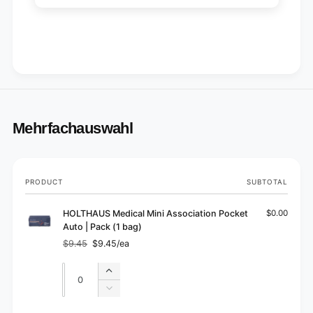
Mehrfachauswahl
Your
PRODUCT
SUBTOTAL
cart
HOLTHAUS Medical Mini Association Pocket
$0.00
Auto | Pack (1 bag)
$9.45
$9.45/ea
Regular
Sale
price
price
Quantity
Quantity
Increase
quantity
Decrease
for
quantity