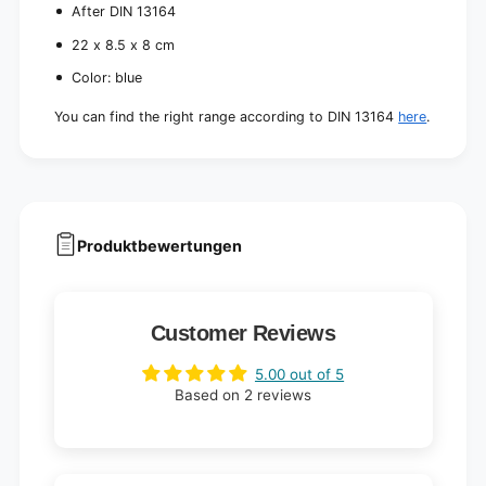
b
After DIN 13164
g
a
)
g
22 x 8.5 x 8 cm
)
Color: blue
You can find the right range according to DIN 13164
here
.
Produktbewertungen
Customer Reviews
5.00 out of 5
Based on 2 reviews