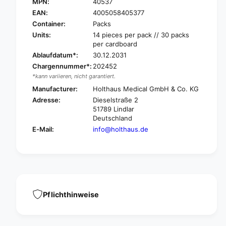
O
MPN:
40537
H
L
O
EAN:
4005058405377
T
L
Container:
Packs
H
T
Units:
14 pieces per pack // 30 packs
A
H
per cardboard
U
A
Ablaufdatum*:
30.12.2031
S
U
Chargennummer*:
202452
M
S
*kann variieren, nicht garantiert.
e
M
d
Manufacturer:
Holthaus Medical GmbH & Co. KG
e
i
d
Adresse:
Dieselstraße 2
c
i
51789 Lindlar
a
c
Deutschland
l
a
E-Mail:
info@holthaus.de
Y
l
p
Y
s
p
i
s
p
i
l
p
a
Pflichthinweise
l
s
a
t
s
®
t