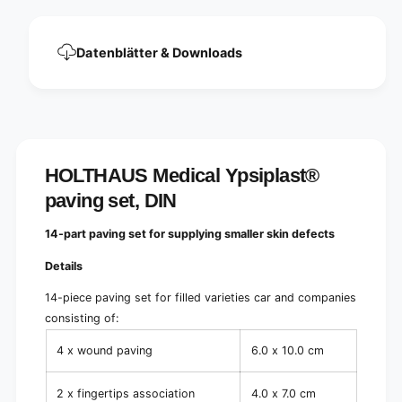
p
®
a
p
v
a
Datenblätter & Downloads
i
v
n
i
g
n
s
g
e
s
t
e
,
t
HOLTHAUS Medical Ypsiplast®
D
,
I
paving set, DIN
D
N
I
|
N
14-part paving set for supplying smaller skin defects
P
|
a
Details
P
c
a
k
14-piece paving set for filled varieties car and companies
c
(
consisting of:
k
1
(
4
4 x wound paving
6.0 x 10.0 cm
1
p
4
i
p
2 x fingertips association
4.0 x 7.0 cm
e