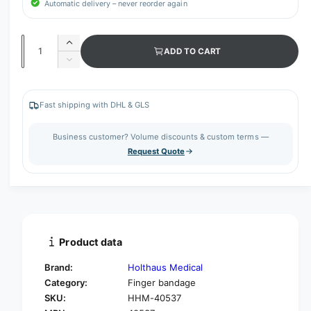
Automatic delivery – never reorder again
Q
I
ADD TO CART
u
n
D
c
a
e
r
c
n
e
r
Fast shipping with DHL & GLS
t
a
e
s
i
a
Business customer? Volume discounts & custom terms —
e
s
t
Request Quote
q
e
y
u
q
a
u
n
a
t
n
i
t
t
i
Product data
y
t
f
y
Brand:
Holthaus Medical
o
f
Category:
Finger bandage
r
o
SKU:
HHM-40537
H
r