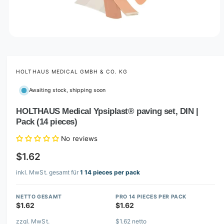
O
p
e
n
m
HOLTHAUS MEDICAL GMBH & CO. KG
e
d
Awaiting stock, shipping soon
i
a
1
HOLTHAUS Medical Ypsiplast® paving set, DIN |
i
Pack (14 pieces)
n
m
o
No reviews
d
a
$1.62
l
inkl. MwSt. gesamt für
1 14 pieces per pack
NETTO GESAMT
PRO 14 PIECES PER PACK
$1.62
$1.62
zzgl. MwSt.
$1.62 netto