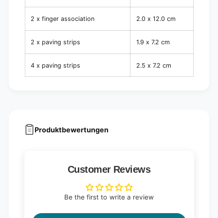
i
c
e
e
2 x finger association
2.0 x 12.0 cm
c
s
e
)
s
2 x paving strips
1.9 x 7.2 cm
)
4 x paving strips
2.5 x 7.2 cm
Produktbewertungen
Customer Reviews
Be the first to write a review