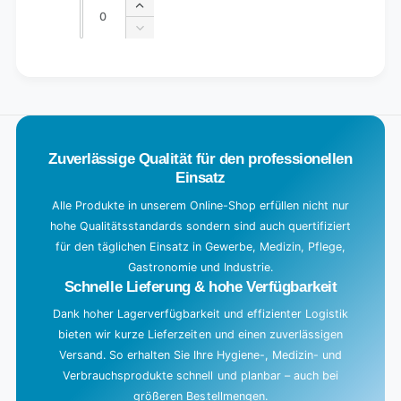
Quantity
Increase
quantity
Decrease
for
quantity
Default
for
L
Title
Default
o
Title
a
d
Zuverlässige Qualität für den professionellen
i
Einsatz
n
g
Alle Produkte in unserem Online-Shop erfüllen nicht nur
hohe Qualitätsstandards sondern sind auch quertifiziert
.
für den täglichen Einsatz in Gewerbe, Medizin, Pflege,
.
Gastronomie und Industrie.
.
Schnelle Lieferung & hohe Verfügbarkeit
Dank hoher Lagerverfügbarkeit und effizienter Logistik
bieten wir kurze Lieferzeiten und einen zuverlässigen
Versand. So erhalten Sie Ihre Hygiene-, Medizin- und
Verbrauchsprodukte schnell und planbar – auch bei
größeren Bestellmengen.