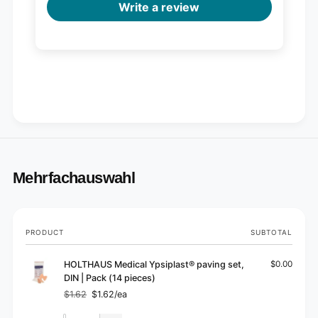
Write a review
Mehrfachauswahl
Your
PRODUCT
SUBTOTAL
cart
HOLTHAUS Medical Ypsiplast® paving set,
$0.00
DIN | Pack (14 pieces)
$1.62
$1.62/ea
Regular
Sale
price
price
Quantity