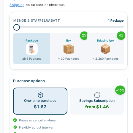
Shipping
calculated at checkout.
MENGE & STAFFELRABATT
1 Package
2%
4%
Package
Box
Shipping box
ab 1 Package
= 30 Packages
= 2.280 Packages
Purchase options
−10%
One-time purchase
Savings Subscription
$1.62
from $1.46
Pause or cancel anytime
Flexibly adjust interval