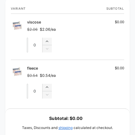
Your
VARIANT
SUBTOTAL
cart
viscose
$0.00
$2.06
$2.06/ea
Regular
Sale
price
price
Quantity
Quantity
Increase
quantity
Decrease
for
quantity
viscose
for
viscose
fleece
$0.00
$0.54
$0.54/ea
Regular
Sale
price
price
Quantity
Quantity
Increase
quantity
Decrease
for
quantity
fleece
for
L
fleece
o
Subtotal:
$0.00
a
Taxes, Discounts and
shipping
calculated at checkout.
d