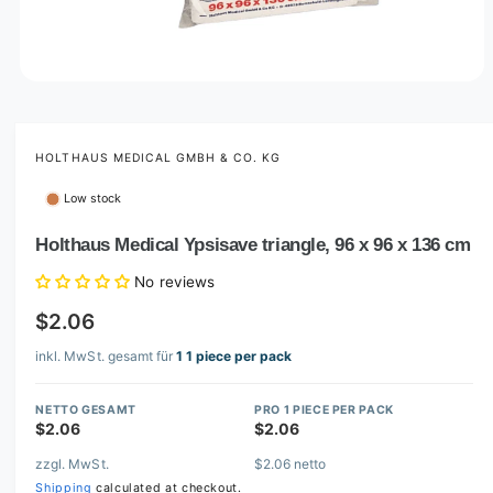
O
p
e
n
m
HOLTHAUS MEDICAL GMBH & CO. KG
e
d
Low stock
i
a
1
Holthaus Medical Ypsisave triangle, 96 x 96 x 136 cm
i
n
No reviews
m
o
$2.06
d
a
l
inkl. MwSt. gesamt für
1 1 piece per pack
NETTO GESAMT
PRO 1 PIECE PER PACK
$2.06
$2.06
zzgl. MwSt.
$2.06 netto
Shipping
calculated at checkout.