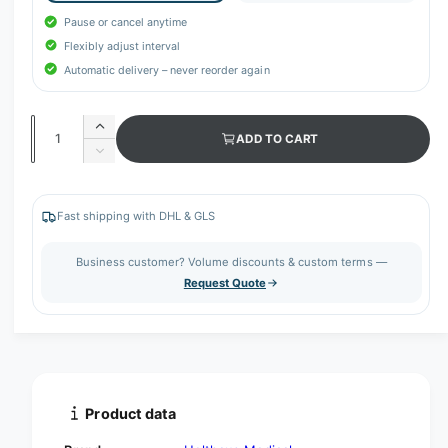
Pause or cancel anytime
Flexibly adjust interval
Automatic delivery – never reorder again
Q
I
ADD TO CART
u
n
D
c
a
e
r
c
n
e
r
Fast shipping with DHL & GLS
t
a
e
s
i
a
Business customer? Volume discounts & custom terms —
e
s
t
Request Quote
q
e
y
u
q
a
u
n
a
t
n
i
t
t
i
Product data
y
t
f
y