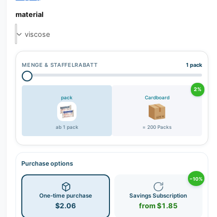
material
MENGE & STAFFELRABATT
1 pack
2%
pack
Cardboard
ab 1 pack
= 200 Packs
Purchase options
−10%
One-time purchase
Savings Subscription
$2.06
from $1.85