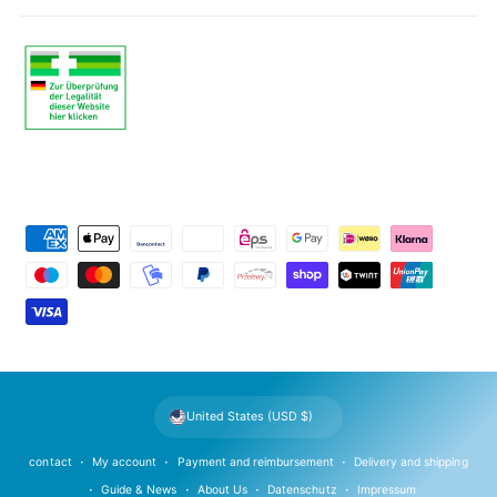
P
a
y
m
e
n
t
United States (USD $)
m
e
contact
My account
Payment and reimbursement
Delivery and shipping
t
Guide & News
About Us
Datenschutz
Impressum