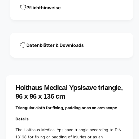
a
e
v
Pflichthinweise
t
e
r
t
i
r
a
i
n
a
g
n
Datenblätter & Downloads
l
g
e
l
,
e
9
,
6
9
x
6
9
x
Holthaus Medical Ypsisave triangle,
6
9
x
96 x 96 x 136 cm
6
1
x
3
1
Triangular cloth for fixing, padding or as an arm scope
6
3
c
6
Details
m
c
The Holthaus Medical Ypsisave triangle according to DIN
m
13168 for fixing or padding of injuries or as an