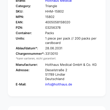
Brand:
Holthaus Medical
o
f
Category:
Triangle
r
o
SKU:
HHM-15802
H
r
o
MPN:
15802
H
l
o
EAN:
4005058158020
t
l
PZN:
03256378
h
t
Container:
Packs
a
h
Units:
1 piece per pack // 200 packs per
u
a
cardboard
s
u
Ablaufdatum*:
28.06.2031
M
s
e
Chargennummer*:
3313010
M
d
*kann variieren, nicht garantiert.
e
i
d
Manufacturer:
Holthaus Medical GmbH & Co. KG
c
i
Adresse:
Dieselstraße 2
a
c
51789 Lindlar
l
a
Deutschland
Y
l
E-Mail:
info@holthaus.de
p
Y
s
p
i
s
s
i
a
s
v