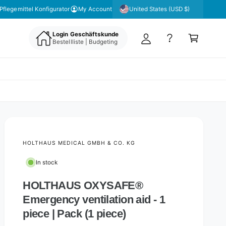
y
United States (USD $)
Pflegemittel Konfigurator
My Account
A
C
c
Login Geschäftskunde
a
Bestellliste | Budgeting
c
rt
o
u
nt
HOLTHAUS MEDICAL GMBH & CO. KG
In stock
HOLTHAUS OXYSAFE®
Emergency ventilation aid - 1
piece | Pack (1 piece)