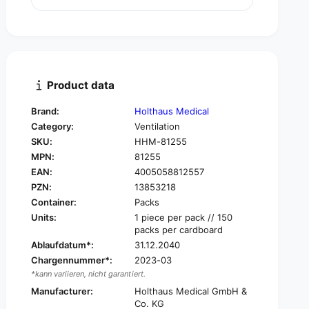
u
n
a
t
n
i
t
t
i
y
t
f
y
Product data
o
f
r
o
Brand:
Holthaus Medical
H
r
Category:
Ventilation
O
H
L
SKU:
HHM-81255
O
T
MPN:
81255
L
H
T
EAN:
4005058812557
A
H
PZN:
13853218
U
A
Container:
Packs
S
U
Units:
1 piece per pack // 150
O
S
packs per cardboard
X
O
Ablaufdatum*:
31.12.2040
Y
X
S
Chargennummer*:
2023-03
Y
A
*kann variieren, nicht garantiert.
S
F
A
Manufacturer:
Holthaus Medical GmbH &
E
F
Co. KG