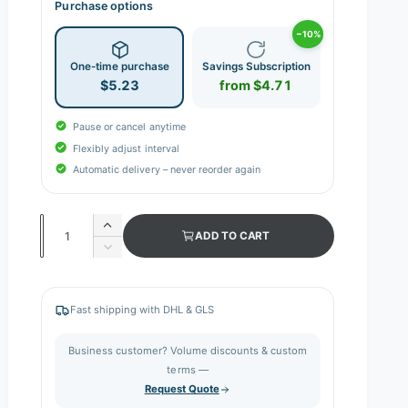
Purchase options
−10%
One-time purchase
Savings Subscription
$5.23
from $4.71
Pause or cancel anytime
Flexibly adjust interval
Automatic delivery – never reorder again
Q
I
ADD TO CART
n
u
D
c
e
a
r
c
n
e
r
Fast shipping with DHL & GLS
a
e
t
s
a
i
Business customer? Volume discounts & custom
e
s
q
terms —
t
e
u
Request Quote
q
y
a