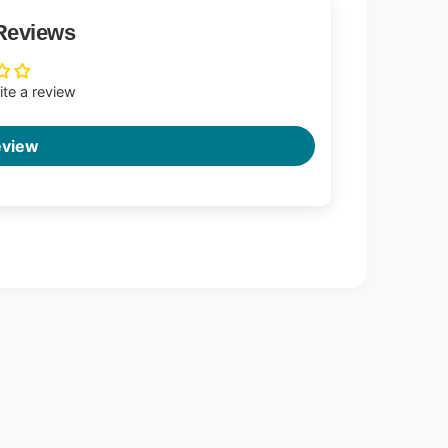
Reviews
rite a review
eview