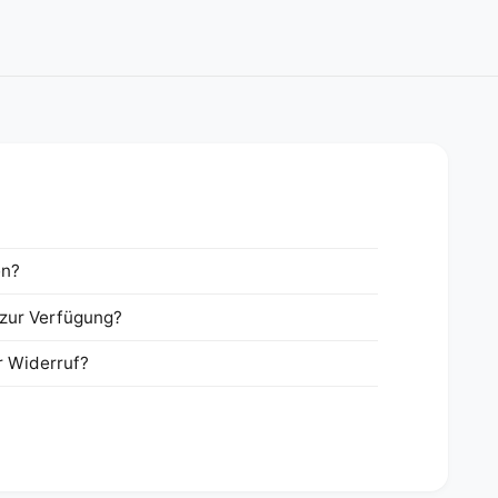
en?
zur Verfügung?
r Widerruf?