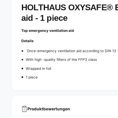
e
d
HOLTHAUS OXYSAFE® Em
i
a
aid - 1 piece
1
i
n
m
Top emergency ventilation aid
o
d
a
Details
l
Once-emergency ventilation aid according to DIN 13
With high -quality filters of the FFP3 class
Wrapped in foil
1 piece
Produktbewertungen