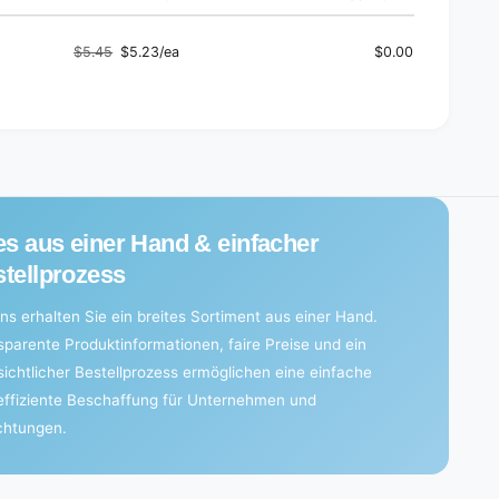
$5.45
$5.23/ea
$0.00
Regular
Sale
price
price
es aus einer Hand & einfacher
tellprozess
ns erhalten Sie ein breites Sortiment aus einer Hand.
sparente Produktinformationen, faire Preise und ein
sichtlicher Bestellprozess ermöglichen eine einfache
effiziente Beschaffung für Unternehmen und
ichtungen.