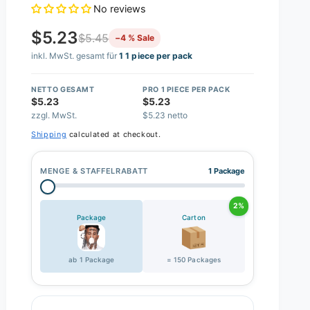
No reviews
$5.23
$5.45
−4 % Sale
inkl. MwSt. gesamt für
1 1 piece per pack
NETTO GESAMT
PRO 1 PIECE PER PACK
$5.23
$5.23
zzgl. MwSt.
$5.23 netto
Shipping
calculated at checkout.
MENGE & STAFFELRABATT
1 Package
2%
Package
Carton
ab 1 Package
= 150 Packages