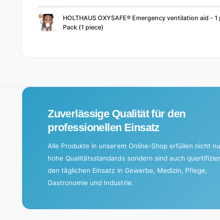
Your
HOLTHAUS OXYSAFE® Emergency ventilation aid - 1 p
cart
Pack (1 piece)
L
o
a
d
i
Zuverlässige Qualität für den
n
g
professionellen Einsatz
.
Alle Produkte in unserem Online-Shop erfüllen nicht nu
.
hohe Qualitätsstandards sondern sind auch quertifizier
.
den täglichen Einsatz in Gewerbe, Medizin, Pflege,
Gastronomie und Industrie.