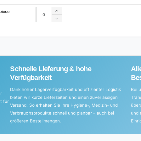
Quantity
Quantity
iece |
Increase
quantity
Decrease
for
quantity
Default
for
Title
Default
Title
Schnelle Lieferung & hohe
All
Verfügbarkeit
Bes
Dank hoher Lagerverfügbarkeit und effizienter Logistik
Bei u
r
bieten wir kurze Lieferzeiten und einen zuverlässigen
Tran
t für
Versand. So erhalten Sie Ihre Hygiene-, Medizin- und
über
Verbrauchsprodukte schnell und planbar – auch bei
und 
größeren Bestellmengen.
Einr