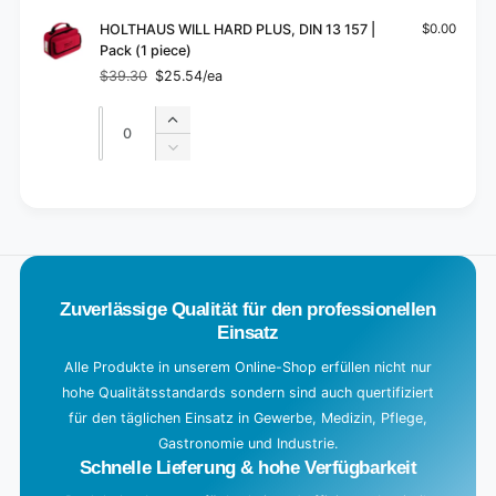
HOLTHAUS WILL HARD PLUS, DIN 13 157 |
$0.00
Pack (1 piece)
$39.30
$25.54/ea
Regular
Sale
price
price
Quantity
Quantity
Increase
quantity
Decrease
for
quantity
Default
for
L
Title
Default
o
Title
a
d
Zuverlässige Qualität für den professionellen
i
Einsatz
n
g
Alle Produkte in unserem Online-Shop erfüllen nicht nur
hohe Qualitätsstandards sondern sind auch quertifiziert
.
für den täglichen Einsatz in Gewerbe, Medizin, Pflege,
.
Gastronomie und Industrie.
.
Schnelle Lieferung & hohe Verfügbarkeit