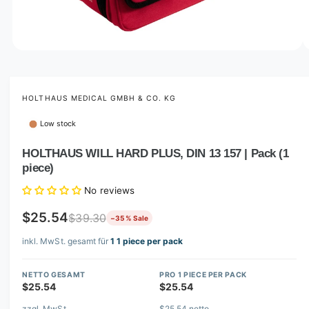
o
w
a
v
O
1
/
of
2
p
a
e
i
n
m
HOLTHAUS MEDICAL GMBH & CO. KG
l
e
d
a
Low stock
i
b
a
1
HOLTHAUS WILL HARD PLUS, DIN 13 157 | Pack (1
l
i
piece)
n
e
m
i
o
No reviews
d
n
a
$25.54
$39.30
−35 % Sale
l
g
inkl. MwSt. gesamt für
1 1 piece per pack
a
l
NETTO GESAMT
PRO 1 PIECE PER PACK
l
$25.54
$25.54
e
zzgl. MwSt.
$25.54 netto