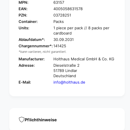
O
MPN:
63157
H
L
O
EAN:
4005058631578
T
L
PZN:
03728251
H
T
Container:
Packs
A
H
Units:
1 piece per pack // 8 packs per
U
A
cardboard
S
U
Ablaufdatum*:
30.09.2031
W
S
I
Chargennummer*:
141425
W
L
*kann variieren, nicht garantiert.
I
L
L
Manufacturer:
Holthaus Medical GmbH & Co. KG
H
L
Adresse:
Dieselstraße 2
A
H
51789 Lindlar
R
A
Deutschland
D
R
E-Mail:
info@holthaus.de
P
D
L
P
U
L
S
U
,
S
D
,
I
D
Pflichthinweise
N
I
1