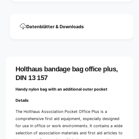
N
3
1
1
3
5
1
7
5
Datenblätter & Downloads
|
7
P
|
a
P
c
a
k
c
(
k
1
(
Holthaus bandage bag office plus,
p
1
i
DIN 13 157
p
e
i
c
e
Handy nylon bag with an additional outer pocket
e
c
)
e
Details
)
The Holthaus Association Pocket Office Plus is a
comprehensive first aid equipment, especially designed
for use in office or work environments. It contains a wide
selection of association materials and first aid articles to