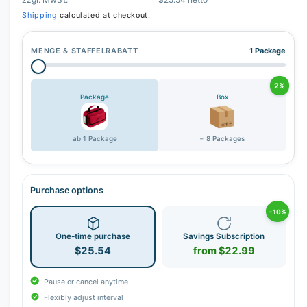
r
Shipping
calculated at checkout.
y
v
MENGE & STAFFELRABATT
1 Package
i
e
2%
w
Package
Box
ab 1 Package
= 8 Packages
Purchase options
−10%
One-time purchase
Savings Subscription
$25.54
from $22.99
Pause or cancel anytime
Flexibly adjust interval