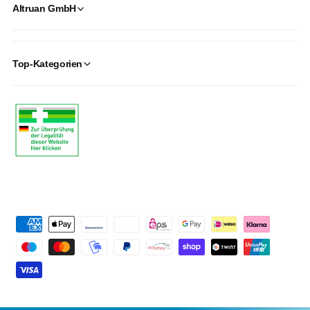
Altruan GmbH
Top-Kategorien
P
a
y
m
e