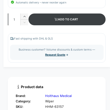
Automatic delivery – never reorder again
Q
I
ADD TO CART
u
n
D
c
a
e
r
c
n
e
r
Fast shipping with DHL & GLS
t
a
e
s
i
a
Business customer? Volume discounts & custom terms —
e
s
t
Request Quote
q
e
y
u
q
a
u
n
a
t
n
i
t
t
i
Product data
y
t
f
y
Brand:
Holthaus Medical
o
f
Category:
Wiper
r
o
SKU:
HHM-63157
H
r