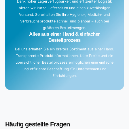
Dank hoher Lagerverfügbarkeit und effizienter Logistik
bieten wir kurze Lieferzeiten und einen zuverlässigen
Versand. So erhalten Sie Ihre Hygiene-, Medizin- und
Verbrauchsprodukte schnell und planbar – auch bei
größeren Bestellmengen.
Alles aus einer Hand & einfacher
Bestellprozess
Bei uns erhalten Sie ein breites Sortiment aus einer Hand.
Transparente Produktinformationen, faire Preise und ein
übersichtlicher Bestellprozess ermöglichen eine einfache
und effiziente Beschaffung für Unternehmen und
Einrichtungen.
Häufig gestellte Fragen