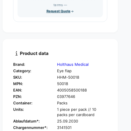
s
q
terms —
t
e
u
Request Quote
q
y
a
u
n
a
t
n
i
t
t
i
y
t
f
y
Product data
o
f
r
o
Brand:
Holthaus Medical
H
r
Category:
Eye flap
o
H
l
SKU:
HHM-50018
o
t
MPN:
50018
l
h
t
EAN:
4005058500188
a
h
PZN:
03977646
u
a
Container:
Packs
s
u
Units:
1 piece per pack // 10
Y
s
packs per cardboard
p
Y
Ablaufdatum*:
25.09.2030
s
p
i
Chargennummer*:
3141501
s