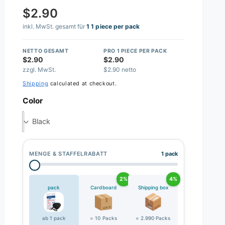
$2.90
inkl. MwSt. gesamt für
1 1 piece per pack
NETTO GESAMT
PRO 1 PIECE PER PACK
$2.90
$2.90
zzgl. MwSt.
$2.90 netto
Shipping
calculated at checkout.
Color
Black
MENGE & STAFFELRABATT
1 pack
2%
4%
pack
Cardboard
Shipping box
ab 1 pack
= 10 Packs
= 2.990 Packs