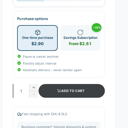
Purchase options
−10%
One-time purchase
Savings Subscription
$2.90
from $2.61
Pause or cancel anytime
Flexibly adjust interval
Automatic delivery – never reorder again
Q
I
ADD TO CART
n
u
D
c
e
a
r
c
n
e
r
Fast shipping with DHL & GLS
a
e
t
s
a
i
Business customer? Volume discounts & custom
e