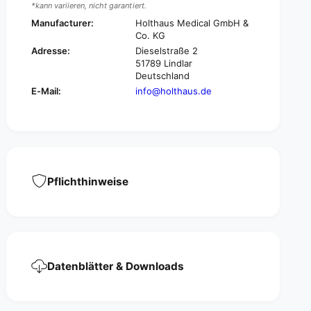
m
*kann variieren, nicht garantiert.
i
e
m
Manufacturer:
Holthaus Medical GmbH &
d
e
Co. KG
e
d
Adresse:
Dieselstraße 2
y
e
51789 Lindlar
e
y
Deutschland
f
e
E-Mail:
info@holthaus.de
l
f
a
l
p
a
,
p
w
,
i
w
t
i
Pflichthinweise
h
t
r
h
u
r
b
u
b
b
e
b
Datenblätter & Downloads
r
e
b
r
a
b
n