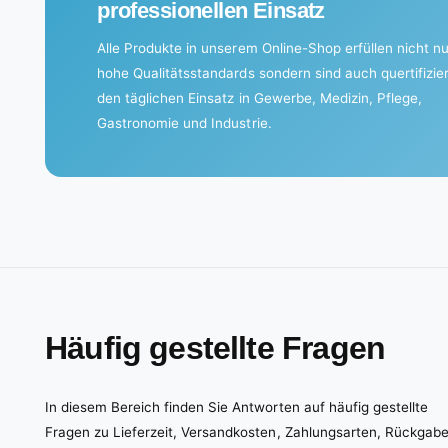
professionellen Einsatz
.
Alle Produkte in unserem Online-Shop erfüllen nicht nu
hohe Qualitätsstandards sondern sind auch quertifizier
den täglichen Einsatz in Gewerbe, Medizin, Pflege,
Gastronomie und Industrie.
Häufig gestellte Fragen
In diesem Bereich finden Sie Antworten auf häufig gestellte
Fragen zu Lieferzeit, Versandkosten, Zahlungsarten, Rückgab