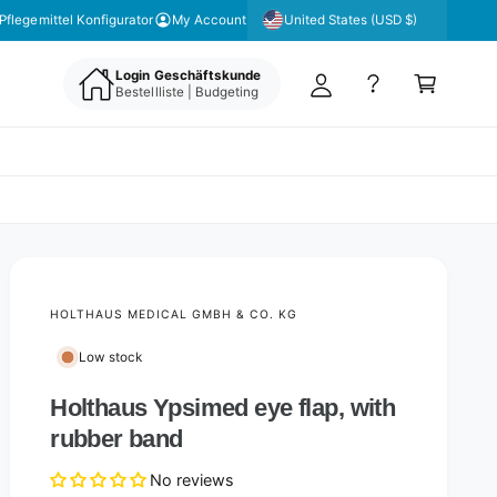
y
United States (USD $)
 unseren Newsletter für aktuelle Angebote & Aktionen
Pflegemittel Konfigurator
My Account
A
C
c
Login Geschäftskunde
a
Bestellliste | Budgeting
c
rt
o
u
nt
HOLTHAUS MEDICAL GMBH & CO. KG
Low stock
Holthaus Ypsimed eye flap, with
rubber band
No reviews