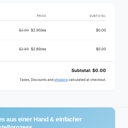
PRICE
SUBTOTAL
$2.90
$2.90/ea
$0.00
Regular
Sale
price
price
$2.89
$2.89/ea
$0.00
Regular
Sale
price
price
Subtotal:
$0.00
Taxes, Discounts and
shipping
calculated at checkout.
es aus einer Hand & einfacher
tellprozess