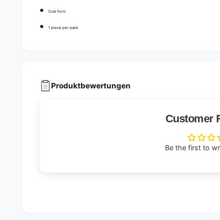
Oval form
1 piece per pack
Produktbewertungen
Customer 
Be the first to w