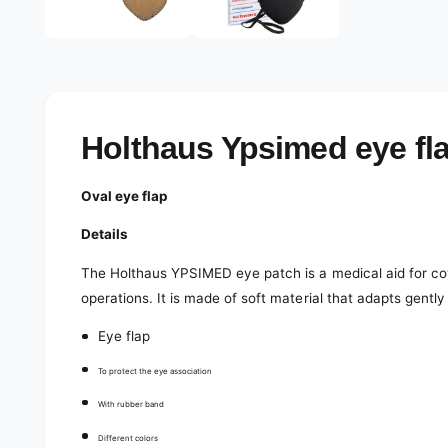
e
d
l
i
a
e
2
r
i
n
y
m
o
v
Holthaus Ypsimed eye fla
d
a
i
l
e
Oval eye flap
w
Details
The Holthaus YPSIMED eye patch is a medical aid for cove
operations. It is made of soft material that adapts gentl
Eye flap
To protect the eye association
With rubber band
Different colors