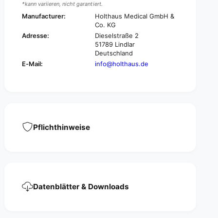
p
*kann variieren, nicht garantiert.
i
a
p
Manufacturer:
Holthaus Medical GmbH &
d
a
Co. KG
M
d
Adresse:
Dieselstraße 2
u
M
51789 Lindlar
l
u
Deutschland
l
l
E-Mail:
info@holthaus.de
c
l
o
c
m
o
p
m
r
p
e
r
s
e
Pflichthinweise
s
s
,
s
1
,
0
1
0
0
p
0
Datenblätter & Downloads
i
p
e
i
c
e
e