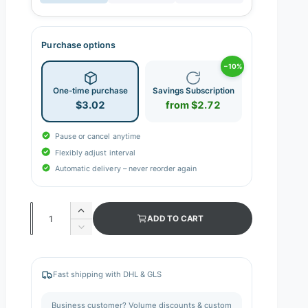
Purchase options
−10%
One-time purchase
Savings Subscription
$3.02
from $2.72
Pause or cancel anytime
Flexibly adjust interval
Automatic delivery – never reorder again
Q
I
ADD TO CART
n
u
D
c
e
a
r
c
n
e
r
Fast shipping with DHL & GLS
a
e
t
s
a
i
Business customer? Volume discounts & custom
e