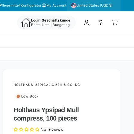
y
United States (USD $)
Pflegemittel Konfigurator
My Account
A
C
c
Login Geschäftskunde
a
Bestellliste | Budgeting
c
rt
o
u
nt
HOLTHAUS MEDICAL GMBH & CO. KG
Low stock
Holthaus Ypsipad Mull
compress, 100 pieces
No reviews