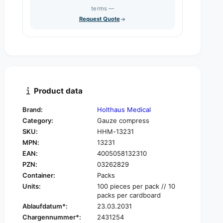
s
q
terms —
t
e
u
Request Quote
q
y
a
u
n
a
t
n
i
t
t
i
y
t
f
y
Product data
o
f
r
o
Brand:
Holthaus Medical
H
r
Category:
Gauze compress
o
H
l
SKU:
HHM-13231
o
t
MPN:
13231
l
h
t
EAN:
4005058132310
a
h
PZN:
03262829
u
a
Container:
Packs
s
u
Units:
100 pieces per pack // 10
Y
s
packs per cardboard
p
Y
Ablaufdatum*:
23.03.2031
s
p
i
Chargennummer*:
2431254
s