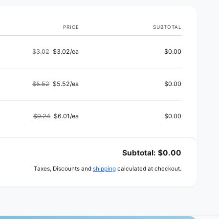
PRICE
SUBTOTAL
$3.02
$3.02/ea
$0.00
Regular
Sale
price
price
$5.52
$5.52/ea
$0.00
Regular
Sale
price
price
$9.24
$6.01/ea
$0.00
Regular
Sale
price
price
Subtotal:
$0.00
Taxes, Discounts and
shipping
calculated at checkout.