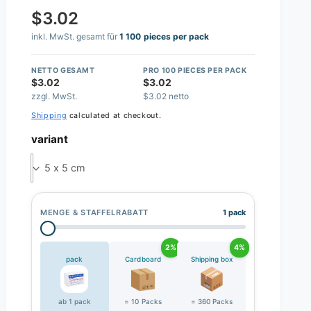
$3.02
inkl. MwSt. gesamt für
1 100 pieces per pack
NETTO GESAMT
PRO 100 PIECES PER PACK
$3.02
$3.02
zzgl. MwSt.
$3.02 netto
Shipping
calculated at checkout.
variant
5 x 5 cm
MENGE & STAFFELRABATT
1 pack
2%
4%
pack
Cardboard
Shipping box
ab 1 pack
= 10 Packs
= 360 Packs