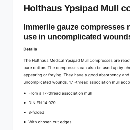
e
d
Holthaus Ypsipad Mull c
i
a
1
i
Immerile gauze compresses m
n
m
use in uncomplicated wound
o
d
a
l
Details
The Holthaus Medical Ypsipad Mull compresses are rea
pure cotton. The compresses can also be used up by cho
appearing or fraying. They have a good absorbency and 
uncomplicated wounds. 17 -thread association mull accor
From a 17-thread association mull
DIN EN 14 079
8-folded
With chosen cut edges