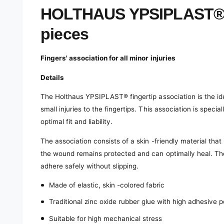
e
d
HOLTHAUS YPSIPLAST® fin
i
a
pieces
1
i
n
m
Fingers' association for all minor injuries
o
d
a
Details
l
The Holthaus YPSIPLAST® fingertip association is the idea
small injuries to the fingertips. This association is speci
optimal fit and liability.
The association consists of a skin -friendly material that
the wound remains protected and can optimally heal. The
adhere safely without slipping.
Made of elastic, skin -colored fabric
Traditional zinc oxide rubber glue with high adhesive 
Suitable for high mechanical stress