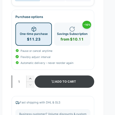
Purchase options
−10%
One-time purchase
Savings Subscription
$11.23
from $10.11
Pause or cancel anytime
Flexibly adjust interval
Automatic delivery – never reorder again
Q
I
ADD TO CART
n
u
D
c
e
a
r
c
n
e
r
Fast shipping with DHL & GLS
a
e
t
s
a
i
Business customer? Volume discounts & custom
e