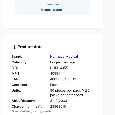
s
q
terms —
t
e
u
Request Quote
q
y
a
u
n
a
t
n
i
t
t
i
y
t
f
y
Product data
o
f
r
o
Brand:
Holthaus Medical
H
r
Category:
Finger bandage
O
H
L
SKU:
HHM-40551
O
T
MPN:
40551
L
H
T
EAN:
4005058405513
A
H
Container:
Packs
U
A
Units:
50 pieces per pack // 25
S
U
packs per cardboard
Y
S
Ablaufdatum*:
31.12.2030
P
Y
Chargennummer*:
25563015
S
P
I
*kann variieren, nicht garantiert.
S