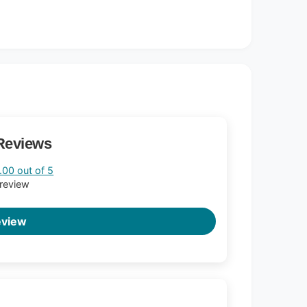
Reviews
.00 out of 5
 review
eview