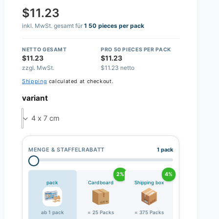
$11.23
inkl. MwSt. gesamt für
1 50 pieces per pack
NETTO GESAMT
PRO 50 PIECES PER PACK
$11.23
$11.23
zzgl. MwSt.
$11.23 netto
Shipping
calculated at checkout.
variant
4 x 7 cm
MENGE & STAFFELRABATT
1 pack
2%
4%
pack
Cardboard
Shipping box
ab 1 pack
= 25 Packs
= 375 Packs