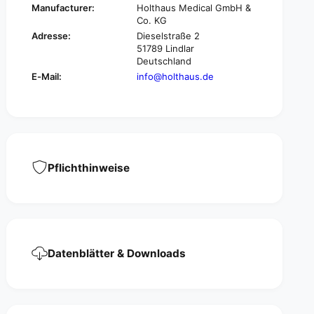
P
Manufacturer:
Holthaus Medical GmbH &
I
L
Co. KG
P
A
L
Adresse:
Dieselstraße 2
S
A
51789 Lindlar
T
Deutschland
S
®
T
E-Mail:
info@holthaus.de
f
®
i
f
n
i
g
n
e
g
r
e
t
Pflichthinweise
r
i
t
p
i
s
p
,
s
e
,
l
e
Datenblätter & Downloads
a
l
s
a
t
s
i
t
c