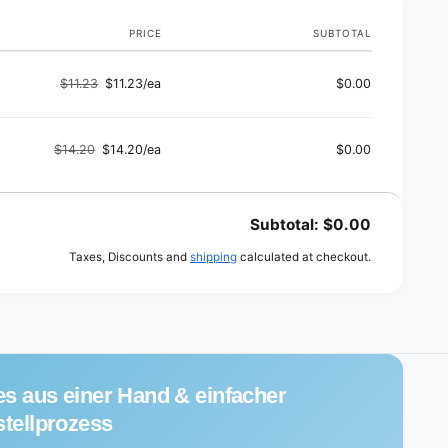
PRICE
SUBTOTAL
$11.23
$11.23/ea
$0.00
Regular
Sale
price
price
$14.20
$14.20/ea
$0.00
Regular
Sale
price
price
Subtotal:
$0.00
Taxes, Discounts and
shipping
calculated at checkout.
es aus einer Hand & einfacher
tellprozess