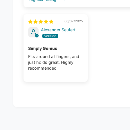
Sort by
06/07/2025
Alexander Seufert
Simply Genius
Fits around all fingers, and
just holds great. Highly
recommended