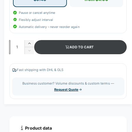
Pause or cancel anytime
Flexibly adjust interval
Automatic delivery – never reorder again
Q
I
ADD TO CART
u
n
D
c
a
e
r
c
n
e
r
Fast shipping with DHL & GLS
t
a
e
s
i
a
Business customer? Volume discounts & custom terms —
e
s
t
Request Quote
q
e
y
u
q
a
u
n
a
t
n
i
t
t
i
Product data
y
t