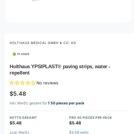
O
p
e
n
m
HOLTHAUS MEDICAL GMBH & CO. KG
e
d
In stock
i
a
1
Holthaus YPSIPLAST® paving strips, water -
i
repellent
n
m
o
No reviews
d
a
$5.48
l
inkl. MwSt. gesamt für
1 50 pieces per pack
NETTO GESAMT
PRO 50 PIECES PER PACK
$5.48
$5.48
zzgl. MwSt.
$5.48 netto