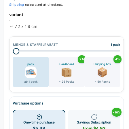
Shipping
calculated at checkout.
variant
MENGE & STAFFELRABATT
1 pack
2%
4%
pack
Cardboard
Shipping box
ab 1 pack
= 25 Packs
= 50 Packs
Purchase options
−10%
One-time purchase
Savings Subscription
$5.48
from $4.93