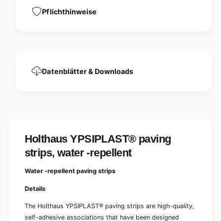
v
a
i
Pflichthinweise
v
n
i
g
n
s
g
t
s
r
t
i
r
Datenblätter & Downloads
p
i
s
p
,
s
w
,
a
w
t
a
e
t
Holthaus YPSIPLAST® paving
r
e
-
strips, water -repellent
r
r
-
e
r
Water -repellent paving strips
p
e
e
Details
p
l
e
l
The Holthaus YPSIPLAST® paving strips are high-quality,
l
e
self-adhesive associations that have been designed
l