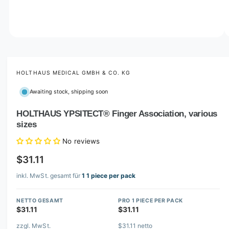
o
w
a
v
O
1
/
of
2
p
a
e
i
n
m
HOLTHAUS MEDICAL GMBH & CO. KG
l
e
d
a
Awaiting stock, shipping soon
i
b
a
1
HOLTHAUS YPSITECT® Finger Association, various
l
i
sizes
n
e
m
i
o
No reviews
d
n
a
$31.11
l
g
inkl. MwSt. gesamt für
1 1 piece per pack
a
l
NETTO GESAMT
PRO 1 PIECE PER PACK
l
$31.11
$31.11
e
zzgl. MwSt.
$31.11 netto