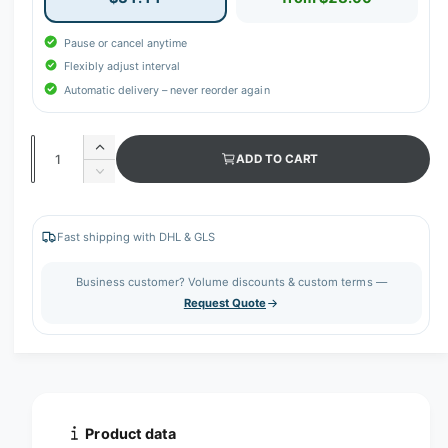
Pause or cancel anytime
Flexibly adjust interval
Automatic delivery – never reorder again
Q
I
ADD TO CART
u
n
D
c
a
e
r
c
n
e
r
Fast shipping with DHL & GLS
t
a
e
s
i
a
Business customer? Volume discounts & custom terms —
e
s
t
Request Quote
q
e
y
u
q
a
u
n
a
t
n
i
t
t
i
Product data
y
t