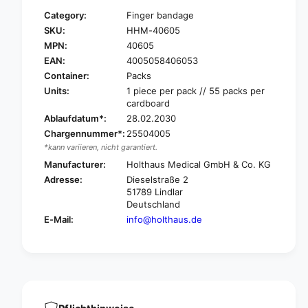
f
y
Category:
Finger bandage
o
f
SKU:
HHM-40605
r
o
MPN:
40605
H
r
O
EAN:
4005058406053
H
L
O
Container:
Packs
T
L
Units:
1 piece per pack // 55 packs per
H
T
cardboard
A
H
Ablaufdatum*:
28.02.2030
U
A
Chargennummer*:
25504005
S
U
*kann variieren, nicht garantiert.
Y
S
P
Manufacturer:
Holthaus Medical GmbH & Co. KG
Y
S
Adresse:
Dieselstraße 2
P
I
51789 Lindlar
S
T
Deutschland
I
E
T
E-Mail:
info@holthaus.de
C
E
T
C
®
T
F
®
i
F
n
i
g