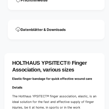
Pflichthinweise
n
e
g
r
e
A
r
s
A
s
s
o
s
Datenblätter & Downloads
c
o
i
c
a
i
t
a
i
t
o
i
n
o
HOLTHAUS YPSITECT® Finger
,
n
Association, various sizes
v
,
a
v
r
Elastic finger bandage for quick effective wound care
a
i
r
o
Details
i
u
o
The Holthaus YPSITECT® finger association, elastic, is an
s
u
s
ideal solution for the fast and effective supply of finger
s
i
s
injuries, be it at home, in sports or in the work