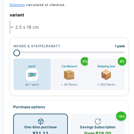
r
Shipping
calculated at checkout.
y
variant
v
i
e
w
MENGE & STAFFELRABATT
1 pack
2%
4%
pack
Cardboard
Shipping box
ab 1 pack
= 55 Packs
= 220 Packs
Purchase options
−10%
One-time purchase
Savings Subscription
$31.11
from $28.00