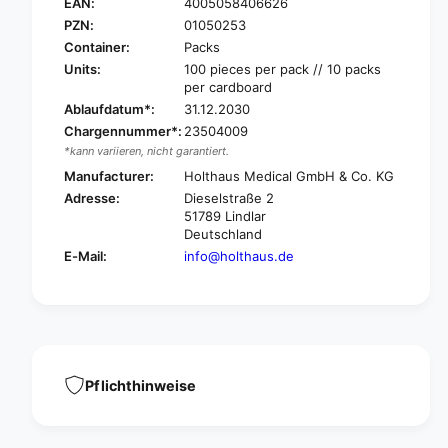
O
EAN:
4005058406626
H
L
O
PZN:
01050253
T
L
Container:
Packs
H
T
Units:
100 pieces per pack // 10 packs
A
H
per cardboard
U
A
Ablaufdatum*:
31.12.2030
S
U
Chargennummer*:
23504009
Y
S
*kann variieren, nicht garantiert.
P
Y
S
Manufacturer:
Holthaus Medical GmbH & Co. KG
P
I
S
Adresse:
Dieselstraße 2
T
I
51789 Lindlar
E
T
Deutschland
C
E
E-Mail:
info@holthaus.de
T
C
®
T
p
®
a
p
v
a
i
v
n
Pflichthinweise
i
g
n
s
g
t
s