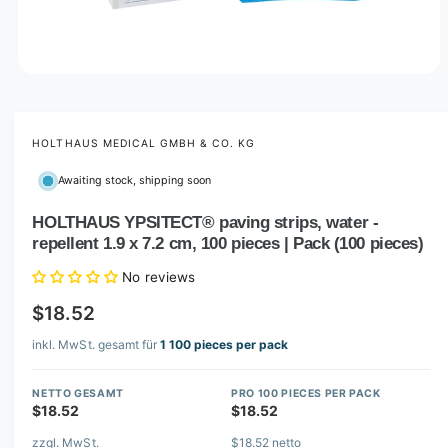
O
p
e
n
m
HOLTHAUS MEDICAL GMBH & CO. KG
e
d
Awaiting stock, shipping soon
i
a
1
HOLTHAUS YPSITECT® paving strips, water -
i
repellent 1.9 x 7.2 cm, 100 pieces | Pack (100 pieces)
n
m
o
No reviews
d
a
$18.52
l
inkl. MwSt. gesamt für
1 100 pieces per pack
NETTO GESAMT
PRO 100 PIECES PER PACK
$18.52
$18.52
zzgl. MwSt.
$18.52 netto