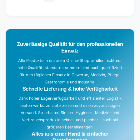
Decrease
for
quantity
Default
for
L
Title
Default
o
Title
a
d
Zuverlässige Qualität für den professionellen
i
Einsatz
n
g
Alle Produkte in unserem Online-Shop erfüllen nicht nur
hohe Qualitätsstandards sondern sind auch quertifiziert
.
für den täglichen Einsatz in Gewerbe, Medizin, Pflege,
.
Gastronomie und Industrie.
.
Schnelle Lieferung & hohe Verfügbarkeit
Dank hoher Lagerverfügbarkeit und effizienter Logistik
bieten wir kurze Lieferzeiten und einen zuverlässigen
Versand. So erhalten Sie Ihre Hygiene-, Medizin- und
Verbrauchsprodukte schnell und planbar – auch bei
größeren Bestellmengen.
Alles aus einer Hand & einfacher