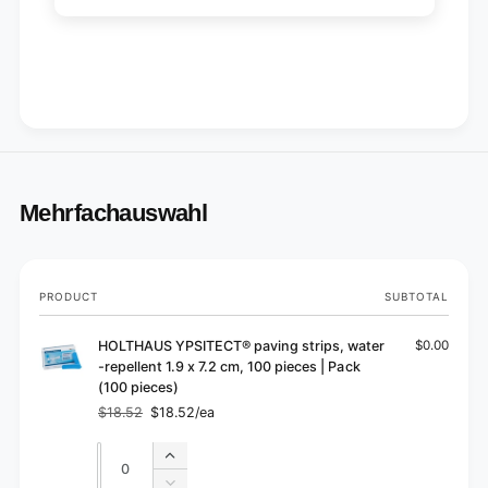
0
0
p
0
i
p
e
i
c
e
e
c
s
e
)
s
)
Mehrfachauswahl
Your
PRODUCT
SUBTOTAL
cart
HOLTHAUS YPSITECT® paving strips, water
$0.00
-repellent 1.9 x 7.2 cm, 100 pieces | Pack
(100 pieces)
$18.52
$18.52/ea
Regular
Sale
price
price
Quantity
Quantity
Increase
quantity