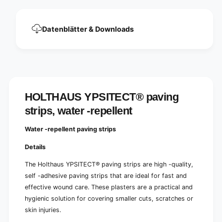
r
t
i
r
p
i
Datenblätter & Downloads
s
p
,
s
w
,
a
w
t
a
e
t
r
e
HOLTHAUS YPSITECT® paving
-
r
r
strips, water -repellent
-
e
r
p
e
Water -repellent paving strips
e
p
l
Details
e
l
l
e
The Holthaus YPSITECT® paving strips are high -quality,
l
n
self -adhesive paving strips that are ideal for fast and
e
t
n
effective wound care. These plasters are a practical and
1
t
hygienic solution for covering smaller cuts, scratches or
.
1
skin injuries.
9
.
x