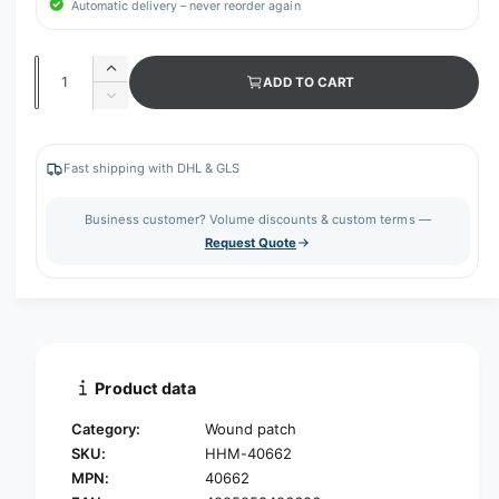
Automatic delivery – never reorder again
Q
I
ADD TO CART
u
n
D
c
a
e
r
c
n
e
r
Fast shipping with DHL & GLS
t
a
e
s
i
a
Business customer? Volume discounts & custom terms —
e
s
t
Request Quote
q
e
y
u
q
a
u
n
a
t
n
i
t
t
i
Product data
y
t
f
y
Category:
Wound patch
o
f
SKU:
HHM-40662
r
o
MPN:
40662
H
r