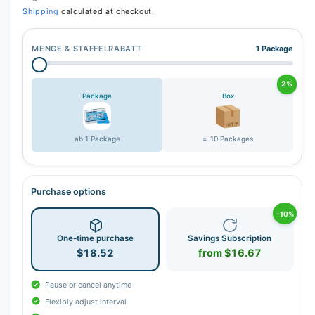
Shipping
calculated at checkout.
MENGE & STAFFELRABATT
1 Package
2%
Package
Box
ab 1 Package
= 10 Packages
Purchase options
−10%
One-time purchase
Savings Subscription
$18.52
from $16.67
Pause or cancel anytime
Flexibly adjust interval