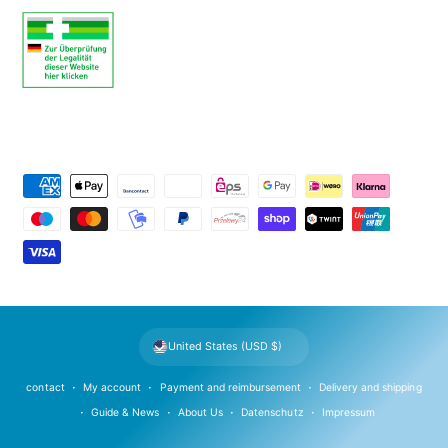
P
a
y
m
e
n
t
United States (USD $)
m
e
contact
My account
Payment and reimbursement
Delivery and shipping
t
Guide & News
About Us
Datenschutz
Impressum
h