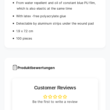
9
From water repellent and oil of constant blue PU film,
7
x
which is also elastic at the same time
.
7
2
.
With latex -free polyacrylate glue
c
2
m
Detectable by aluminum strips under the wound pad
c
,
m
1.9 x 7.2 cm
1
,
0
1
100 pieces
0
0
p
0
i
p
e
i
c
e
e
c
Produktbewertungen
s
e
|
s
P
|
a
P
Customer Reviews
c
a
k
c
(
k
Be the first to write a review
1
(
0
1