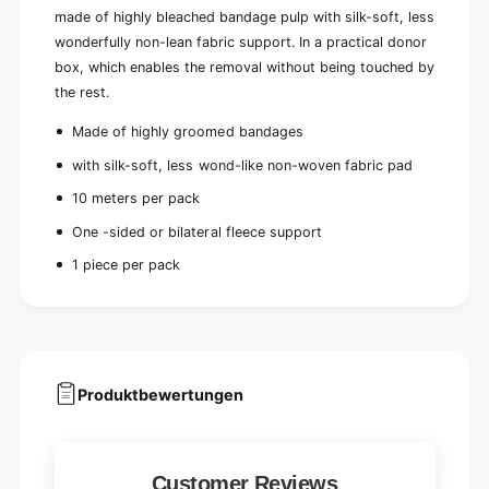
1
x
made of highly bleached bandage pulp with silk-soft, less
0
1
wonderfully non-lean fabric support. In a practical donor
m
0
box, which enables the removal without being touched by
m
the rest.
Made of highly groomed bandages
with silk-soft, less wond-like non-woven fabric pad
10 meters per pack
One -sided or bilateral fleece support
1 piece per pack
Produktbewertungen
Customer Reviews