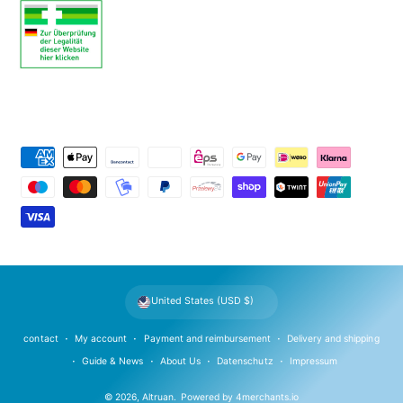
P
a
y
m
e
n
t
United States (USD $)
m
e
contact
My account
Payment and reimbursement
Delivery and shipping
t
Guide & News
About Us
Datenschutz
Impressum
h
© 2026,
Altruan
.
Powered by
4merchants.io