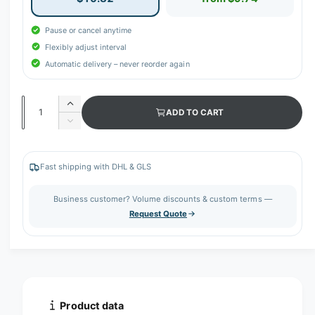
Pause or cancel anytime
Flexibly adjust interval
Automatic delivery – never reorder again
Q
I
ADD TO CART
u
n
D
c
a
e
r
c
n
e
r
Fast shipping with DHL & GLS
t
a
e
s
i
a
Business customer? Volume discounts & custom terms —
e
s
t
Request Quote
q
e
y
u
q
a
u
n
a
t
n
i
t
t
i
Product data
y
t