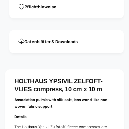
t
s
o
Pflichthinweise
t
f
o
f
f
-
f
f
-
l
f
e
l
Datenblätter & Downloads
e
e
c
e
e
c
c
e
o
c
m
o
p
m
HOLTHAUS YPSIVIL ZELFOFT-
r
p
e
VLIES compress, 10 cm x 10 m
r
s
e
s
s
Association pulmic with silk-soft, less wond-like non-
1
s
woven fabric support
0
1
c
0
Details
m
c
x
The Holthaus Ypsivil Zulfstoff-fleece compresses are
m