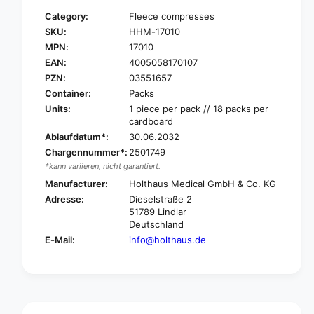
f
y
Category:
Fleece compresses
o
f
SKU:
HHM-17010
r
o
MPN:
17010
H
r
o
EAN:
4005058170107
H
l
o
PZN:
03551657
t
l
Container:
Packs
h
t
Units:
1 piece per pack // 18 packs per
a
h
cardboard
u
a
Ablaufdatum*:
30.06.2032
s
u
Chargennummer*:
2501749
Y
s
*kann variieren, nicht garantiert.
P
Y
S
Manufacturer:
Holthaus Medical GmbH & Co. KG
P
i
S
Adresse:
Dieselstraße 2
v
i
51789 Lindlar
i
v
Deutschland
l
i
E-Mail:
info@holthaus.de
Z
l
u
Z
l
u
f
l
s
f