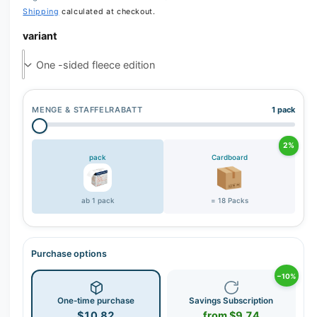
Shipping
calculated at checkout.
variant
MENGE & STAFFELRABATT
1 pack
2%
pack
Cardboard
ab 1 pack
= 18 Packs
Purchase options
−10%
One-time purchase
Savings Subscription
$10.82
from $9.74