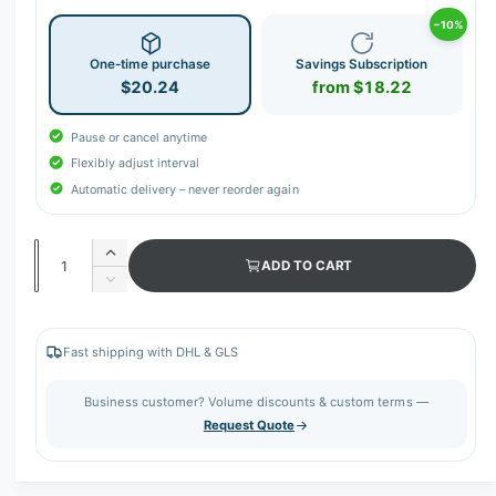
−10%
One-time purchase
Savings Subscription
$20.24
from $18.22
Pause or cancel anytime
Flexibly adjust interval
Automatic delivery – never reorder again
Q
I
ADD TO CART
u
n
D
c
a
e
r
c
n
e
r
Fast shipping with DHL & GLS
t
a
e
s
i
a
Business customer? Volume discounts & custom terms —
e
s
t
Request Quote
q
e
y
u
q
a
u
n