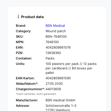
a
t
n
i
t
t
i
Product data
y
t
f
y
Brand:
BSN Medical
o
f
Category:
Wound patch
r
o
SKU:
BSN-7646100
L
r
e
MPN:
7646100
L
u
e
EAN:
4042809661576
k
u
PZN:
13838360
o
k
Container:
Packs
p
o
Units:
100 plasters per pack // 12 packs
l
p
per cardboard // 84 boxes per
a
l
pallet
s
a
EAN Karton:
4042809661590
t
s
Ablaufdatum*:
27.05.2030
®
t
U
Chargennummer*:
44013609
®
n
*kann variieren, nicht garantiert.
U
i
n
Manufacturer:
BSN medical GmbH
v
i
Adresse:
Schützenstraße 1–3
e
v
22761 Hamburg