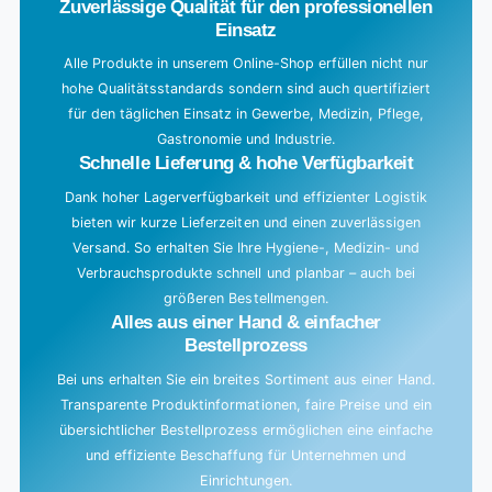
x
Zuverlässige Qualität für den professionellen
i
cm
2.8
Einsatz
n
cm
g
Alle Produkte in unserem Online-Shop erfüllen nicht nur
hohe Qualitätsstandards sondern sind auch quertifiziert
.
für den täglichen Einsatz in Gewerbe, Medizin, Pflege,
.
Gastronomie und Industrie.
.
Schnelle Lieferung & hohe Verfügbarkeit
Dank hoher Lagerverfügbarkeit und effizienter Logistik
bieten wir kurze Lieferzeiten und einen zuverlässigen
Versand. So erhalten Sie Ihre Hygiene-, Medizin- und
Verbrauchsprodukte schnell und planbar – auch bei
größeren Bestellmengen.
Alles aus einer Hand & einfacher
Bestellprozess
Bei uns erhalten Sie ein breites Sortiment aus einer Hand.
Transparente Produktinformationen, faire Preise und ein
übersichtlicher Bestellprozess ermöglichen eine einfache
und effiziente Beschaffung für Unternehmen und
Einrichtungen.