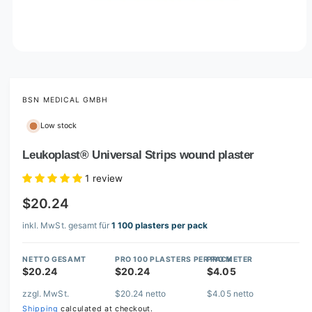
O
p
e
n
m
BSN MEDICAL GMBH
e
d
Low stock
i
a
1
Leukoplast® Universal Strips wound plaster
i
n
1 review
m
o
$20.24
d
a
l
inkl. MwSt. gesamt für
1 100 plasters per pack
NETTO GESAMT
PRO 100 PLASTERS PER PACK
PRO METER
$20.24
$20.24
$4.05
zzgl. MwSt.
$20.24 netto
$4.05 netto
Shipping
calculated at checkout.