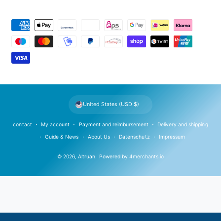
P
a
y
m
e
n
t
United States (USD $)
m
e
contact
My account
Payment and reimbursement
Delivery and shipping
t
Guide & News
About Us
Datenschutz
Impressum
h
© 2026,
Altruan
.
Powered by
4merchants.io
o
d
s