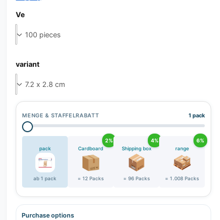
Ve
variant
MENGE & STAFFELRABATT
1 pack
2%
4%
6%
pack
Cardboard
Shipping box
range
ab 1 pack
= 12 Packs
= 96 Packs
= 1.008 Packs
Purchase options