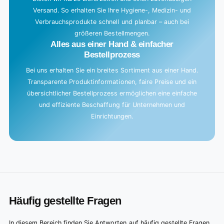
Versand. So erhalten Sie Ihre Hygiene-, Medizin- und
Verbrauchsprodukte schnell und planbar – auch bei
größeren Bestellmengen.
Alles aus einer Hand & einfacher
Bestellprozess
Bei uns erhalten Sie ein breites Sortiment aus einer Hand.
Transparente Produktinformationen, faire Preise und ein
übersichtlicher Bestellprozess ermöglichen eine einfache
und effiziente Beschaffung für Unternehmen und
Einrichtungen.
Häufig gestellte Fragen
In diesem Bereich finden Sie Antworten auf häufig gestellte Fragen