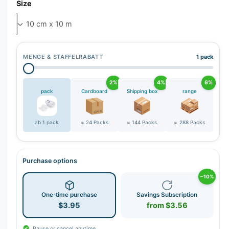
r
Size
y
v
i
e
MENGE & STAFFELRABATT
1 pack
w
2%
4%
6%
pack
Cardboard
Shipping box
range
ab 1 pack
= 24 Packs
= 144 Packs
= 288 Packs
Purchase options
−10%
One-time purchase
Savings Subscription
$3.95
from $3.56
Pause or cancel anytime