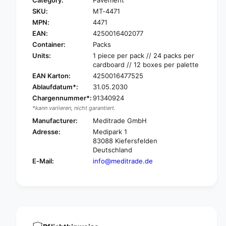
Category:
Pavement
r
o
SKU:
MT-4471
M
r
e
MPN:
4471
M
d
e
EAN:
4250016402077
i
d
Container:
Packs
t
i
Units:
1 piece per pack // 24 packs per
r
t
cardboard // 12 boxes per palette
a
r
EAN Karton:
4250016477525
d
a
Ablaufdatum*:
31.05.2030
e
d
A
Chargennummer*:
91340924
e
B
*kann variieren, nicht garantiert.
A
E
B
Manufacturer:
Meditrade GmbH
®
E
Adresse:
Medipark 1
f
®
83088 Kiefersfelden
i
f
Deutschland
x
i
E-Mail:
info@meditrade.de
i
x
n
i
g
n
f
g
l
f
e
l
e
e