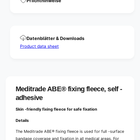
Pflichthinweise
c
e
e
c
,
e
s
,
e
s
l
e
Datenblätter & Downloads
f
l
-
Product data sheet
f
a
-
d
a
h
d
e
h
s
e
i
s
v
Meditrade ABE® fixing fleece, self -
i
e
v
adhesive
e
Skin -friendly fixing fleece for safe fixation
Details
The Meditrade ABE® fixing fleece is used for full -surface
bandage coverage and fixation in all medical areas.
For