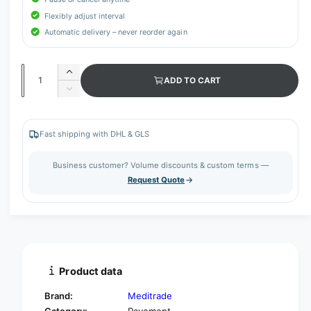
Flexibly adjust interval
Automatic delivery – never reorder again
Q
I
ADD TO CART
u
n
D
c
a
e
r
c
n
e
r
Fast shipping with DHL & GLS
t
a
e
s
i
a
Business customer? Volume discounts & custom terms —
e
s
t
Request Quote
q
e
y
u
q
a
u
n
a
t
n
i
t
t
i
Product data
y
t
f
y
Brand:
Meditrade
o
f