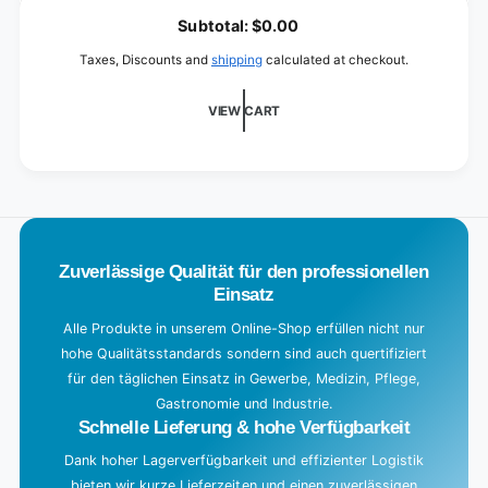
o
Subtotal:
$0.00
a
Taxes, Discounts and
shipping
calculated at checkout.
d
i
VIEW CART
n
g
.
.
.
Zuverlässige Qualität für den professionellen
Einsatz
Alle Produkte in unserem Online-Shop erfüllen nicht nur
hohe Qualitätsstandards sondern sind auch quertifiziert
für den täglichen Einsatz in Gewerbe, Medizin, Pflege,
Gastronomie und Industrie.
Schnelle Lieferung & hohe Verfügbarkeit
Dank hoher Lagerverfügbarkeit und effizienter Logistik
bieten wir kurze Lieferzeiten und einen zuverlässigen