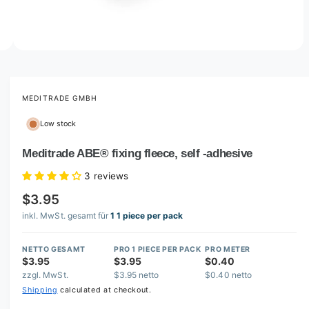
o
w
a
v
O
2
/
of
2
p
a
e
i
n
m
MEDITRADE GMBH
l
e
d
a
Low stock
i
b
a
2
Meditrade ABE® fixing fleece, self -adhesive
l
i
n
e
3 reviews
m
i
o
$3.95
d
n
a
inkl. MwSt. gesamt für
1 1 piece per pack
l
g
a
NETTO GESAMT
PRO 1 PIECE PER PACK
PRO METER
l
$3.95
$3.95
$0.40
zzgl. MwSt.
$3.95 netto
$0.40 netto
l
Shipping
calculated at checkout.
e