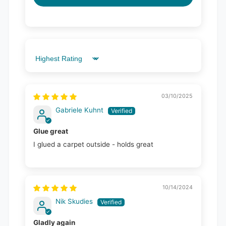
Sort by
03/10/2025
Gabriele Kuhnt
Glue great
I glued a carpet outside - holds great
10/14/2024
Nik Skudies
Gladly again