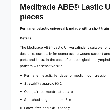
e
d
Meditrade ABE® Lastic Un
i
a
pieces
1
i
n
m
Permanent elastic universal bandage with a short train
o
d
a
Details
l
The Meditrade ABE® Lastic Universalinde is suitable for a
desirable, especially for compressing wound support and 
parts and limbs. In the case of phlebological and lympholo
patients with sensitive skin.
Permanent elastic bandage for medium compression
Stretability approx. 90 %
Open, air -permeable structure
Stretched length: approx. 5 m
Latex -free and skin -friendly