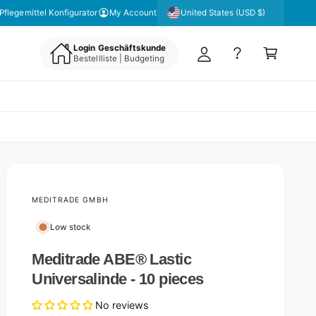
y
United States (USD $)
Pflegemittel Konfigurator
My Account
A
C
c
Login Geschäftskunde
a
Bestellliste | Budgeting
c
rt
o
u
nt
MEDITRADE GMBH
Low stock
Meditrade ABE® Lastic
Universalinde - 10 pieces
No reviews