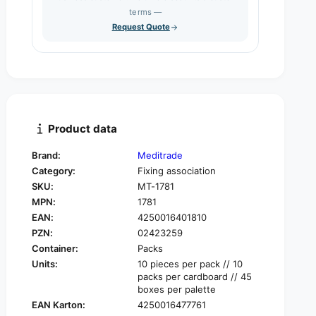
s
q
terms —
t
e
u
Request Quote
q
y
a
u
n
a
t
n
i
t
t
i
y
t
f
y
Product data
o
f
r
o
Brand:
Meditrade
M
r
Category:
Fixing association
e
M
d
SKU:
MT-1781
e
i
MPN:
1781
d
t
i
EAN:
4250016401810
r
t
PZN:
02423259
a
r
Container:
Packs
d
a
Units:
10 pieces per pack // 10
e
d
packs per cardboard // 45
A
e
boxes per palette
B
A
EAN Karton:
4250016477761
E
B