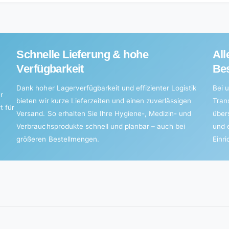
m
Schnelle Lieferung & hohe
All
Verfügbarkeit
Bes
Dank hoher Lagerverfügbarkeit und effizienter Logistik
Bei u
r
bieten wir kurze Lieferzeiten und einen zuverlässigen
Tran
t für
Versand. So erhalten Sie Ihre Hygiene-, Medizin- und
über
Verbrauchsprodukte schnell und planbar – auch bei
und 
größeren Bestellmengen.
Einr