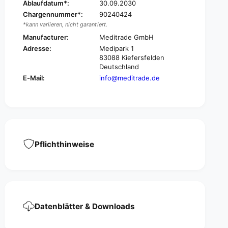
®
Ablaufdatum*:
30.09.2030
E
L
Chargennummer*:
90240424
®
a
*kann variieren, nicht garantiert.
L
s
a
Manufacturer:
Meditrade GmbH
t
s
Adresse:
Medipark 1
i
t
83088 Kiefersfelden
c
i
Deutschland
U
c
E-Mail:
info@meditrade.de
n
U
i
n
v
i
e
v
r
e
s
r
a
s
Pflichthinweise
l
a
i
l
n
i
d
n
e
d
-
e
Datenblätter & Downloads
1
-
0
1
p