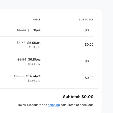
s
PRICE
SUBTOTAL
$5.78
$5.78/ea
$0.00
Regular
Sale
price
price
$8.53
$5.55/ea
$0.00
Regular
Sale
UNIT
PER
$1.11
/
M
PRICE
price
price
$9.54
$6.19/ea
$0.00
Regular
Sale
UNIT
PER
$1.24
/
M
PRICE
price
price
$15.03
$14.74/ea
$0.00
Regular
Sale
UNIT
PER
$2.95
/
M
PRICE
price
price
Subtotal:
$0.00
Taxes, Discounts and
shipping
calculated at checkout.