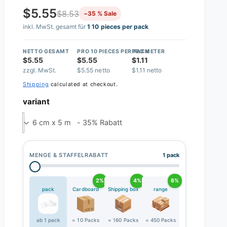
$5.55
$8.53
−35 % Sale
inkl. MwSt. gesamt für
1 10 pieces per pack
NETTO GESAMT
PRO 10 PIECES PER PACK
PRO METER
$5.55
$5.55
$1.11
zzgl. MwSt.
$5.55 netto
$1.11 netto
Shipping
calculated at checkout.
variant
6 cm x 5 m - 35% Rabatt
MENGE & STAFFELRABATT
1 pack
2%
4%
6%
pack
Cardboard
Shipping box
range
ab 1 pack
= 10 Packs
= 160 Packs
= 450 Packs