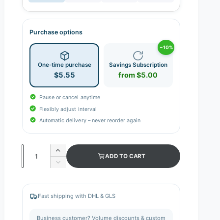
Purchase options
−10%
One-time purchase
Savings Subscription
$5.55
from $5.00
Pause or cancel anytime
Flexibly adjust interval
Automatic delivery – never reorder again
Q
I
ADD TO CART
n
u
D
c
e
a
r
c
n
e
r
Fast shipping with DHL & GLS
a
e
t
s
a
i
Business customer? Volume discounts & custom
e