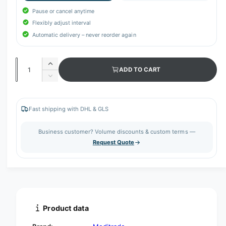
Pause or cancel anytime
Flexibly adjust interval
Automatic delivery – never reorder again
Q
I
ADD TO CART
u
n
D
c
a
e
r
c
n
e
r
Fast shipping with DHL & GLS
t
a
e
s
i
a
Business customer? Volume discounts & custom terms —
e
s
t
Request Quote
q
e
y
u
q
a
u
n
a
t
n
i
t
t
i
Product data
y
t
f
y