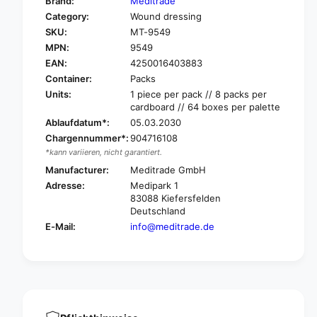
Brand:
Meditrade
o
f
Category:
Wound dressing
r
o
SKU:
MT-9549
M
r
e
MPN:
9549
M
d
e
EAN:
4250016403883
i
d
Container:
Packs
t
i
Units:
1 piece per pack // 8 packs per
r
t
cardboard // 64 boxes per palette
a
r
Ablaufdatum*:
05.03.2030
d
a
Chargennummer*:
904716108
e
d
*kann variieren, nicht garantiert.
A
e
B
Manufacturer:
Meditrade GmbH
A
E
B
Adresse:
Medipark 1
®
E
83088 Kiefersfelden
L
®
Deutschland
i
L
E-Mail:
info@meditrade.de
g
i
h
g
t
h
E
t
l
E
a
l
s