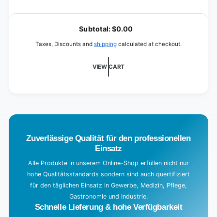
L
o
Subtotal:
$0.00
a
Taxes, Discounts and
shipping
calculated at checkout.
d
i
VIEW CART
n
g
.
.
.
Zuverlässige Qualität für den professionellen
Einsatz
Alle Produkte in unserem Online-Shop erfüllen nicht nur
hohe Qualitätsstandards sondern sind auch quertifiziert
für den täglichen Einsatz in Gewerbe, Medizin, Pflege,
Gastronomie und Industrie.
Schnelle Lieferung & hohe Verfügbarkeit