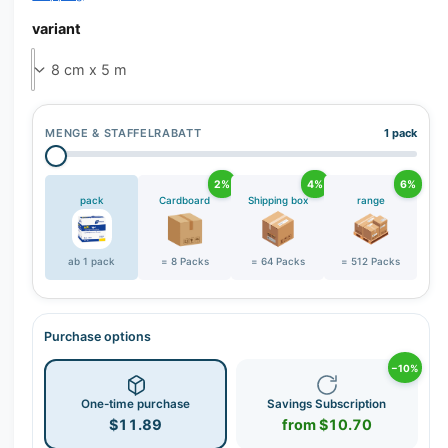
r
y
variant
v
i
e
w
MENGE & STAFFELRABATT
1 pack
2%
4%
6%
pack
Cardboard
Shipping box
range
ab 1 pack
= 8 Packs
= 64 Packs
= 512 Packs
Purchase options
−10%
One-time purchase
Savings Subscription
$11.89
from $10.70