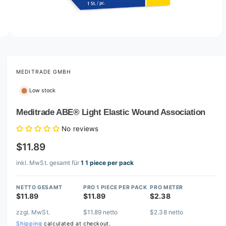
o
w
a
v
O
4
/
of
4
p
a
e
i
n
m
MEDITRADE GMBH
l
e
d
a
Low stock
i
b
a
4
Meditrade ABE® Light Elastic Wound Association
l
i
n
e
No reviews
m
i
o
$11.89
d
n
a
l
inkl. MwSt. gesamt für
1 1 piece per pack
g
a
NETTO GESAMT
PRO 1 PIECE PER PACK
PRO METER
l
$11.89
$11.89
$2.38
l
zzgl. MwSt.
$11.89 netto
$2.38 netto
e
Shipping
calculated at checkout.