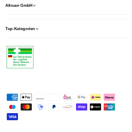
Altruan GmbH
Top-Kategorien
P
a
y
m
e