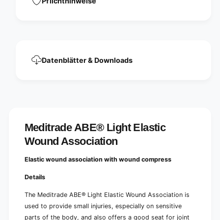
Pflichthinweise
a
t
s
i
t
c
i
W
c
o
W
u
o
Datenblätter & Downloads
n
u
d
n
A
d
s
A
s
s
o
s
c
o
Meditrade ABE® Light Elastic
i
c
a
Wound Association
i
t
a
i
t
Elastic wound association with wound compress
o
i
n
Details
o
n
The Meditrade ABE® Light Elastic Wound Association is
used to provide small injuries, especially on sensitive
parts of the body, and also offers a good seat for joint