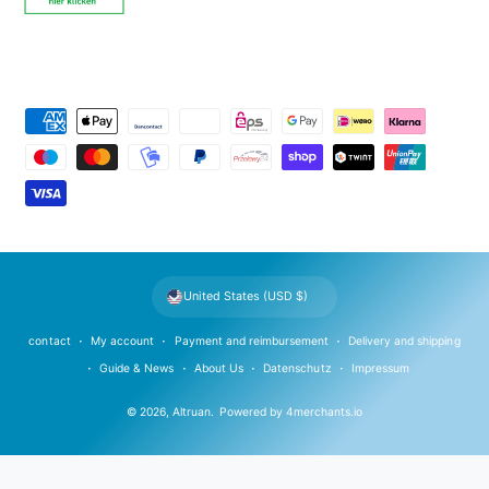
P
a
y
m
e
n
t
United States (USD $)
m
e
contact
My account
Payment and reimbursement
Delivery and shipping
t
Guide & News
About Us
Datenschutz
Impressum
h
© 2026,
Altruan
.
Powered by
4merchants.io
o
d
s