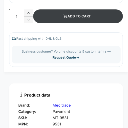
Q
I
ADD TO CART
u
n
D
c
a
e
r
c
n
e
r
Fast shipping with DHL & GLS
t
a
e
s
i
a
Business customer? Volume discounts & custom terms —
e
s
t
Request Quote
q
e
y
u
q
a
u
n
a
t
n
i
t
t
i
Product data
y
t
f
y
Brand:
Meditrade
o
f
Category:
Pavement
r
o
SKU:
MT-9531
M
r
e
MPN:
9531
M