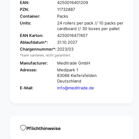
d
e
EAN:
4250016401209
i
d
PZN:
11732887
t
i
Container:
Packs
r
t
Units:
24 rollers per pack // 10 packs per
a
r
cardboard // 30 boxes per pallet
d
a
EAN Karton:
4250016477457
e
d
A
Ablaufdatum*:
31.10.2027
e
B
Chargennummer*:
2023/03
A
E
B
*kann variieren, nicht garantiert.
®
E
Manufacturer:
Meditrade GmbH
S
®
Adresse:
Medipark 1
i
S
83088 Kiefersfelden
l
i
Deutschland
k
l
E-Mail:
info@meditrade.de
r
k
o
r
l
o
l
l
e
l
r
e
p
r
Pflichthinweise
a
p
v
a