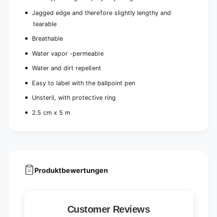
l
l
s
l
Jagged edge and therefore slightly lengthy and
)
s
tearable
)
Breathable
Water vapor -permeable
Water and dirt repellent
Easy to label with the ballpoint pen
Unsteril, with protective ring
2.5 cm x 5 m
Produktbewertungen
Customer Reviews