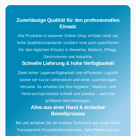
Title
a
d
Zuverlässige Qualität für den professionellen
i
Einsatz
n
g
Alle Produkte in unserem Online-Shop erfüllen nicht nur
hohe Qualitätsstandards sondern sind auch quertifiziert
.
für den täglichen Einsatz in Gewerbe, Medizin, Pflege,
.
Gastronomie und Industrie.
.
Schnelle Lieferung & hohe Verfügbarkeit
Dank hoher Lagerverfügbarkeit und effizienter Logistik
bieten wir kurze Lieferzeiten und einen zuverlässigen
Versand. So erhalten Sie Ihre Hygiene-, Medizin- und
Verbrauchsprodukte schnell und planbar – auch bei
größeren Bestellmengen.
Alles aus einer Hand & einfacher
Bestellprozess
Bei uns erhalten Sie ein breites Sortiment aus einer Hand.
Transparente Produktinformationen, faire Preise und ein