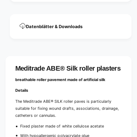
i
v
n
i
g
n
-
g
Datenblätter & Downloads
2
-
.
2
5
.
c
5
m
c
x
m
5
x
Meditrade ABE® Silk roller plasters
m
5
|
m
P
breathable roller pavement made of artificial silk
|
a
P
c
Details
a
k
c
The Meditrade ABE® SILK roller paves is particularly
(
k
2
suitable for fixing wound drafts, associations, drainage,
(
4
2
catheters or cannulas.
r
4
o
Fixed plaster made of white cellulose acetate
r
l
o
With hypoallergenic polyacrylate glue