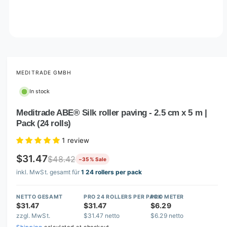
O
p
e
n
m
MEDITRADE GMBH
e
d
In stock
i
a
1
Meditrade ABE® Silk roller paving - 2.5 cm x 5 m |
i
Pack (24 rolls)
n
m
o
1 review
d
a
$31.47
$48.42
−35 % Sale
l
inkl. MwSt. gesamt für
1 24 rollers per pack
NETTO GESAMT
PRO 24 ROLLERS PER PACK
PRO METER
$31.47
$31.47
$6.29
zzgl. MwSt.
$31.47 netto
$6.29 netto