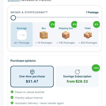
Shipping
calculated at checkout.
MENGE & STAFFELRABATT
1 Package
2%
4%
6%
Package
Box
Shipping box
Pallet
ab 1 Package
= 10 Packages
= 140 Packages
= 300 Packages
Purchase options
−10%
One-time purchase
Savings Subscription
$31.47
from $28.32
Pause or cancel anytime
Flexibly adjust interval
Automatic delivery – never reorder again