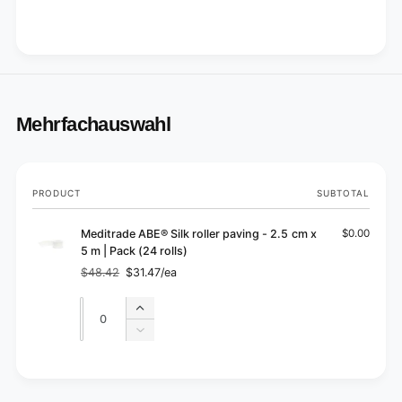
Mehrfachauswahl
Your
PRODUCT
SUBTOTAL
cart
Meditrade ABE® Silk roller paving - 2.5 cm x
$0.00
5 m | Pack (24 rolls)
$48.42
$31.47/ea
Regular
Sale
price
price
Quantity
Quantity
Increase
quantity
Decrease
for
quantity
Default
for
L
Title
Default
o