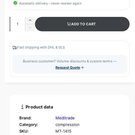
Automatic delivery – never reorder again
Q
I
ADD TO CART
u
n
D
c
a
e
r
c
n
e
r
Fast shipping with DHL & GLS
t
a
e
s
i
a
Business customer? Volume discounts & custom terms —
e
s
t
Request Quote
q
e
y
u
q
a
u
n
a
t
n
i
t
t
i
Product data
y
t
f
y
Brand:
Meditrade
o
f
Category:
compression
r
o
SKU:
MT-1415
M
r