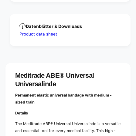
n
v
i
e
v
r
e
s
r
Datenblätter & Downloads
a
s
l
Product data sheet
a
i
l
n
i
d
n
e
d
8
e
c
8
m
Meditrade ABE® Universal
c
x
m
Universalinde
5
x
m
5
Permanent elastic universal bandage with medium -
|
m
P
sized train
|
a
P
Details
c
a
k
c
The Meditrade ABE® Universal Universalinde
is a versatile
(
k
and essential tool for every medical facility. This high -
1
(