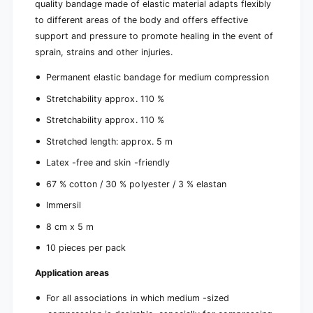
0
quality bandage made of elastic material adapts flexibly
1
p
0
to different areas of the body and offers effective
i
p
support and pressure to promote healing in the event of
e
i
sprain, strains and other injuries.
c
e
e
c
Permanent elastic bandage for medium compression
s
e
)
Stretchability approx. 110 %
s
)
Stretchability approx. 110 %
Stretched length: approx. 5 m
Latex -free and skin -friendly
67 % cotton / 30 % polyester / 3 % elastan
Immersil
8 cm x 5 m
10 pieces per pack
Application areas
For all associations in which medium -sized