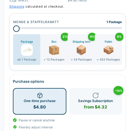
zzgl. MwSt.
$4.80 netto
Shipping
calculated at checkout.
MENGE & STAFFELRABATT
1 Package
2%
4%
6%
Package
Box
Shipping box
Pallet
ab 1 Package
= 12 Packages
= 24 Packages
= 432 Packages
Purchase options
−10%
One-time purchase
Savings Subscription
$4.80
from $4.32
Pause or cancel anytime
Flexibly adjust interval