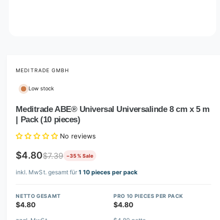
O
p
e
n
m
MEDITRADE GMBH
e
d
Low stock
i
a
1
Meditrade ABE® Universal Universalinde 8 cm x 5 m
i
| Pack (10 pieces)
n
m
o
No reviews
d
a
$4.80
$7.39
−35 % Sale
l
inkl. MwSt. gesamt für
1 10 pieces per pack
NETTO GESAMT
PRO 10 PIECES PER PACK
$4.80
$4.80