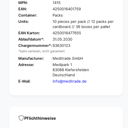
e
MPN:
1415
M
d
e
EAN:
4250016401759
i
d
Container:
Packs
t
i
Units:
10 pieces per pack // 12 packs per
r
t
cardboard // 36 boxes per pallet
a
r
EAN Karton:
4250016477655
d
a
Ablaufdatum*:
31.05.2030
e
d
A
Chargennummer*:
93630123
e
B
*kann variieren, nicht garantiert.
A
E
B
Manufacturer:
Meditrade GmbH
®
E
Adresse:
Medipark 1
U
®
83088 Kiefersfelden
n
U
Deutschland
i
n
E-Mail:
info@meditrade.de
v
i
e
v
r
e
s
r
a
s
l
a
U
l
Pflichthinweise
n
U
i