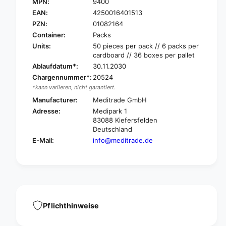
e
MPN:
9400
M
d
e
EAN:
4250016401513
i
d
PZN:
01082164
t
i
Container:
Packs
r
t
Units:
50 pieces per pack // 6 packs per
a
r
cardboard // 36 boxes per pallet
d
a
Ablaufdatum*:
30.11.2030
e
d
B
Chargennummer*:
20524
e
e
*kann variieren, nicht garantiert.
B
e
e
Manufacturer:
Meditrade GmbH
s
e
Adresse:
Medipark 1
a
s
83088 Kiefersfelden
n
a
Deutschland
a
n
E-Mail:
info@meditrade.de
®
a
k
®
i
k
d
i
n
d
e
n
y
e
Pflichthinweise
b
y
o
b