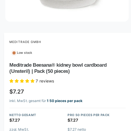
O
p
e
n
m
MEDITRADE GMBH
e
d
Low stock
i
a
1
Meditrade Beesana® kidney bowl cardboard
i
(Unsteril) | Pack (50 pieces)
n
m
o
7 reviews
d
a
$7.27
l
inkl. MwSt. gesamt für
1 50 pieces per pack
NETTO GESAMT
PRO 50 PIECES PER PACK
$7.27
$7.27
zzgl. MwSt.
$7.27 netto