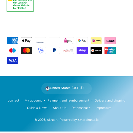
P
a
y
m
e
n
t
United States (USD $)
m
e
contact
My account
Payment and reimbursement
Delivery and shipping
t
Guide & News
About Us
Datenschutz
Impressum
h
© 2026,
Altruan
.
Powered by
4merchants.io
o
d