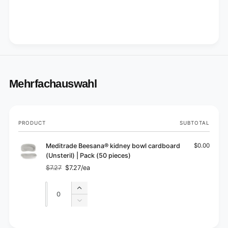
Mehrfachauswahl
Your
PRODUCT
SUBTOTAL
cart
Meditrade Beesana® kidney bowl cardboard
$0.00
(Unsteril) | Pack (50 pieces)
$7.27
$7.27/ea
Regular
Sale
price
price
Quantity
Quantity
Increase
quantity
Decrease
for
quantity
Default
for
L