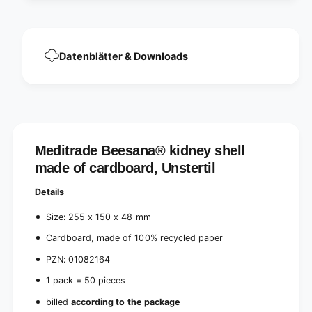
w
o
l
w
c
l
a
c
Datenblätter & Downloads
r
a
d
r
b
d
o
b
a
o
r
a
d
r
Meditrade Beesana® kidney shell
(
d
U
made of cardboard, Unstertil
(
n
U
s
Details
n
t
s
Size: 255 x 150 x 48 mm
e
t
r
e
Cardboard, made of 100% recycled paper
i
r
l
PZN: 01082164
i
)
l
1 pack = 50 pieces
|
)
P
|
billed
according to the package
a