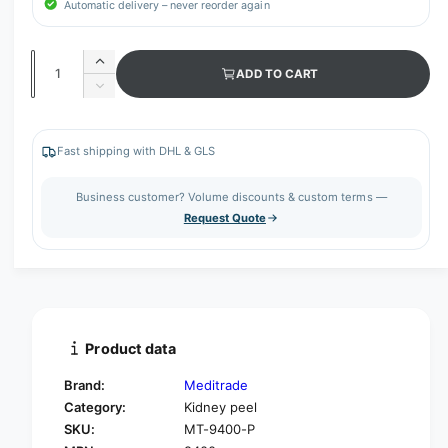
Automatic delivery – never reorder again
Q
I
ADD TO CART
u
n
D
c
a
e
r
c
n
e
r
Fast shipping with DHL & GLS
t
a
e
s
i
a
Business customer? Volume discounts & custom terms —
e
s
t
Request Quote
q
e
y
u
q
a
u
n
a
t
n
i
t
t
i
Product data
y
t
f
y
Brand:
Meditrade
o
f
Category:
Kidney peel
r
o
SKU:
MT-9400-P
M
r