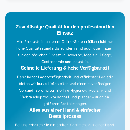
Title
Default
o
Title
a
d
Zuverlässige Qualität für den professionellen
i
Einsatz
n
g
Alle Produkte in unserem Online-Shop erfüllen nicht nur
hohe Qualitätsstandards sondern sind auch quertifiziert
.
für den täglichen Einsatz in Gewerbe, Medizin, Pflege,
.
Gastronomie und Industrie.
.
Schnelle Lieferung & hohe Verfügbarkeit
Dank hoher Lagerverfügbarkeit und effizienter Logistik
bieten wir kurze Lieferzeiten und einen zuverlässigen
Versand. So erhalten Sie Ihre Hygiene-, Medizin- und
Verbrauchsprodukte schnell und planbar – auch bei
größeren Bestellmengen.
Alles aus einer Hand & einfacher
Bestellprozess
Bei uns erhalten Sie ein breites Sortiment aus einer Hand.