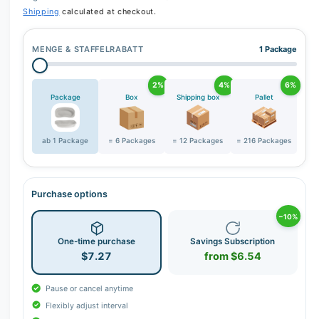
Shipping
calculated at checkout.
MENGE & STAFFELRABATT
1 Package
2%
4%
6%
Package
Box
Shipping box
Pallet
ab 1 Package
= 6 Packages
= 12 Packages
= 216 Packages
Purchase options
−10%
One-time purchase
Savings Subscription
$7.27
from $6.54
Pause or cancel anytime
Flexibly adjust interval