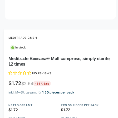
O
p
e
n
m
MEDITRADE GMBH
e
d
In stock
i
a
1
Meditrade Beesana® Mull compress, simply sterile,
i
12 times
n
m
o
No reviews
d
a
$1.72
$2.64
−35 % Sale
l
inkl. MwSt. gesamt für
1 50 pieces per pack
NETTO GESAMT
PRO 50 PIECES PER PACK
$1.72
$1.72