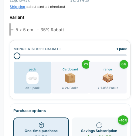
zzgl. MwSt.
$1.72 netto
Shipping
calculated at checkout.
variant
MENGE & STAFFELRABATT
1 pack
2%
6%
pack
Cardboard
range
ab 1 pack
= 24 Packs
= 1.056 Packs
Purchase options
−10%
One-time purchase
Savings Subscription