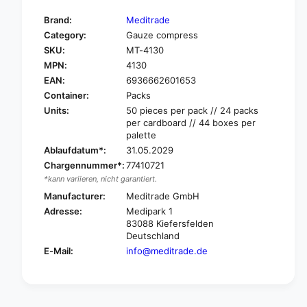
t
f
y
Brand:
Meditrade
o
f
Category:
Gauze compress
r
o
SKU:
MT-4130
M
r
e
MPN:
4130
M
d
e
EAN:
6936662601653
i
d
Container:
Packs
t
i
Units:
50 pieces per pack // 24 packs
r
t
per cardboard // 44 boxes per
a
r
palette
d
a
Ablaufdatum*:
31.05.2029
e
d
Chargennummer*:
77410721
B
e
*kann variieren, nicht garantiert.
e
B
e
Manufacturer:
Meditrade GmbH
e
s
e
Adresse:
Medipark 1
a
s
83088 Kiefersfelden
n
Deutschland
a
a
n
E-Mail:
info@meditrade.de
®
a
M
®
u
M
l
u