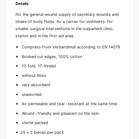
e
Details
1
,
2
1
For the general wound supply of secretary wounds and
t
2
i
intake of body fluids. As a carrier for ointments. For
t
m
smaller surgical interventions in the outpatient clinic,
i
e
m
station and in the first aid area.
s
e
s
Compress from Verbandmull according to EN 14079
Booked cut edges, 100% cotton
12-fold, 17-thread
without Röko
very absorbent
unadorned
Air permeable and tear -resistant at the same time
Wound -friendly and pleasant on the skin
sterile packed
25 x 2 pieces per pack