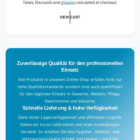
20
Taxes, Discounts and
shipping
calculated at checkout.
cm
d
i
VIEW CART
n
g
.
.
.
Zuverlässige Qualität für den professionellen
Einsatz
Alle Produkte in unserem Online-Shop erfüllen nicht nur
hohe Qualitätsstandards sondern sind auch quertifiziert
für den täglichen Einsatz in Gewerbe, Medizin, Pflege,
Gastronomie und Industrie.
Schnelle Lieferung & hohe Verfügbarkeit
Dank hoher Lagerverfügbarkeit und effizienter Logistik
bieten wir kurze Lieferzeiten und einen zuverlässigen
Versand. So erhalten Sie Ihre Hygiene-, Medizin- und
Verbrauchsprodukte schnell und planbar – auch bei