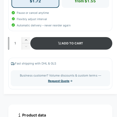
$1.72
from $1.55
Pause or cancel anytime
Flexibly adjust interval
Automatic delivery – never reorder again
Q
I
ADD TO CART
u
n
D
c
a
e
r
c
n
e
r
Fast shipping with DHL & GLS
t
a
e
s
i
a
Business customer? Volume discounts & custom terms —
e
s
t
Request Quote
q
e
y
u
q
a
u
n
a
t
n
i
t
t
i
Product data
y