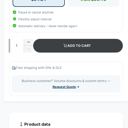
Pause or cancel anytime
Flexibly adjust interval
Automatic delivery – never reorder again
Q
I
ADD TO CART
u
n
D
c
a
e
r
c
n
e
r
Fast shipping with DHL & GLS
t
a
e
s
i
a
Business customer? Volume discounts & custom terms —
e
s
t
Request Quote
q
e
y
u
q
a
u
n
a
t
n
i
t
t
i
Product data
y
t