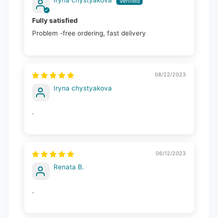
Iryna chystyakova
Fully satisfied
Problem -free ordering, fast delivery
08/22/2023
Iryna chystyakova
.
06/12/2023
Renata B.
.