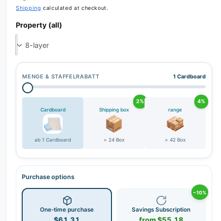
Shipping
calculated at checkout.
Property (all)
MENGE & STAFFELRABATT
1 Cardboard
2%
4%
Cardboard
Shipping box
range
ab 1 Cardboard
= 24 Box
= 42 Box
Purchase options
−10%
One-time purchase
Savings Subscription
$61.31
from $55.18