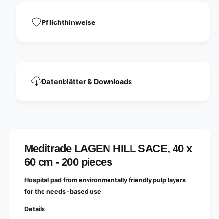
C
A
E
C
,
E
Pflichthinweise
4
,
0
4
x
0
6
x
0
6
c
0
Datenblätter & Downloads
m
c
-
m
2
-
0
2
0
0
p
0
i
p
Meditrade LAGEN HILL SACE, 40 x
e
i
c
60 cm - 200 pieces
e
e
c
s
e
Hospital pad from environmentally friendly pulp layers
s
for the needs -based use
Details