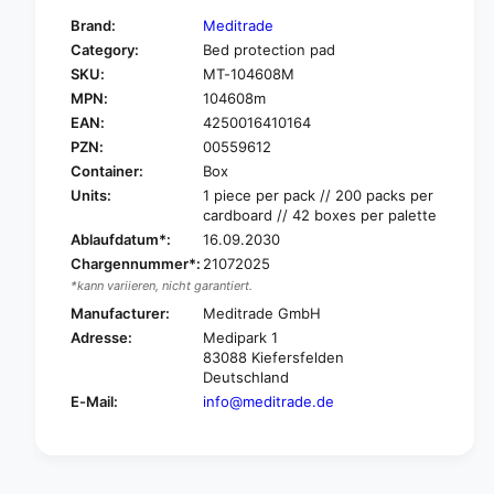
f
y
Brand:
Meditrade
o
f
Category:
Bed protection pad
r
o
SKU:
MT-104608M
M
r
e
MPN:
104608m
M
d
e
EAN:
4250016410164
i
d
PZN:
00559612
t
i
Container:
Box
r
t
Units:
1 piece per pack // 200 packs per
a
r
cardboard // 42 boxes per palette
d
a
Ablaufdatum*:
16.09.2030
e
d
L
Chargennummer*:
21072025
e
A
*kann variieren, nicht garantiert.
L
G
A
Manufacturer:
Meditrade GmbH
E
G
Adresse:
Medipark 1
N
E
83088 Kiefersfelden
H
N
Deutschland
I
H
E-Mail:
info@meditrade.de
L
I
L
L
S
L
A
S