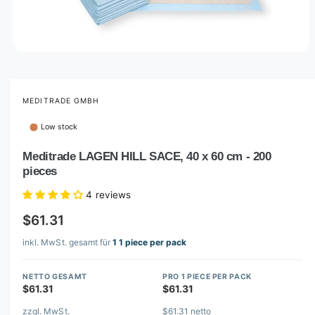
O
p
e
n
m
MEDITRADE GMBH
e
d
Low stock
i
a
1
Meditrade LAGEN HILL SACE, 40 x 60 cm - 200
i
pieces
n
m
o
4 reviews
d
a
$61.31
l
inkl. MwSt. gesamt für
1 1 piece per pack
NETTO GESAMT
PRO 1 PIECE PER PACK
$61.31
$61.31
zzgl. MwSt.
$61.31 netto