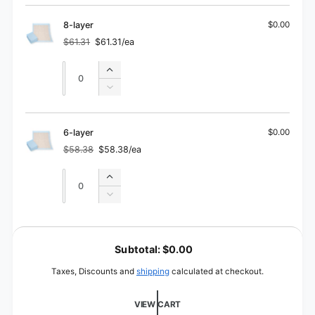
cart
8-layer
$0.00
$61.31
$61.31/ea
Regular
Sale
price
price
Quantity
Quantity
Increase
quantity
Decrease
for
quantity
8-
for
layer
8-
6-layer
$0.00
layer
$58.38
$58.38/ea
Regular
Sale
price
price
Quantity
Quantity
Increase
quantity
Decrease
for
quantity
6-
for
L
layer
6-
o
Subtotal:
$0.00
layer
a
Taxes, Discounts and
shipping
calculated at checkout.
d
i
VIEW CART