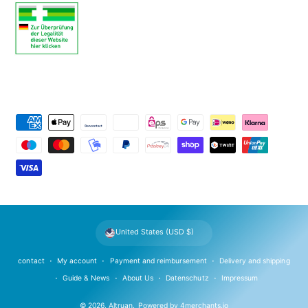
P
a
y
m
e
n
t
United States (USD $)
m
e
contact
My account
Payment and reimbursement
Delivery and shipping
t
Guide & News
About Us
Datenschutz
Impressum
h
© 2026,
Altruan
.
Powered by
4merchants.io