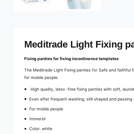
e
d
l
i
a
e
2
r
i
n
y
m
o
v
Meditrade Light Fixing p
d
a
i
l
e
Fixing panties for fixing incontinence templates
w
The Meditrade Light Fixing panties for
Safe and faithful f
for mobile people.
High quality, latex -free fixing panties with soft, laundr
Even after frequent washing, still shaped and passing
For mobile people
Immersil
Color: white