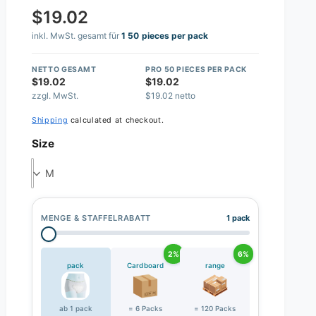
$19.02
inkl. MwSt. gesamt für
1 50 pieces per pack
NETTO GESAMT
PRO 50 PIECES PER PACK
$19.02
$19.02
zzgl. MwSt.
$19.02 netto
Shipping
calculated at checkout.
Size
M
MENGE & STAFFELRABATT
1 pack
2%
6%
pack
Cardboard
range
ab 1 pack
= 6 Packs
= 120 Packs