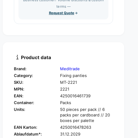
e
s
q
terms —
t
e
u
Request Quote
q
y
a
u
n
a
t
n
i
t
t
i
y
t
f
y
Product data
o
f
r
o
Brand:
Meditrade
M
r
Category:
Fixing panties
e
M
d
SKU:
MT-2221
e
i
MPN:
2221
d
t
i
EAN:
4250016461739
r
t
Container:
Packs
a
r
Units:
50 pieces per pack // 6
d
a
packs per cardboard // 20
e
d
boxes per palette
P
e
EAN Karton:
4250016478263
a
P
Ablaufdatum*:
31.12.2029
n
a