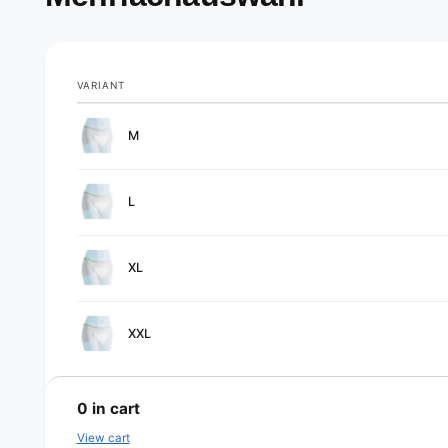
VARIANT
Your
M
cart
L
XL
XXL
L
o
0
in cart
a
View cart