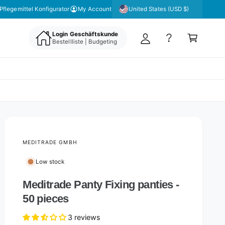
y
United States (USD $)
Pflegemittel Konfigurator
My Account
A
C
c
Login Geschäftskunde
a
Bestellliste | Budgeting
c
rt
o
u
nt
MEDITRADE GMBH
Low stock
Meditrade Panty Fixing panties -
50 pieces
3 reviews