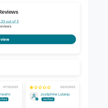
Reviews
.33 out of 5
reviews
eview
07/15/2025
03/31/2025
chwahn
Joséphine Lutanju