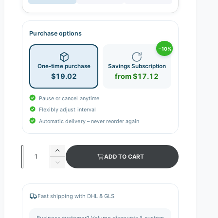
Purchase options
−10%
One-time purchase
Savings Subscription
$19.02
from $17.12
Pause or cancel anytime
Flexibly adjust interval
Automatic delivery – never reorder again
Q
I
ADD TO CART
n
u
D
c
e
a
r
c
n
e
r
Fast shipping with DHL & GLS
a
e
t
s
a
i
Business customer? Volume discounts & custom