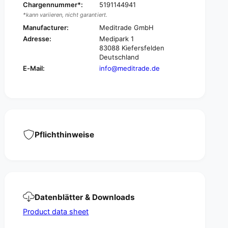
t
Chargennummer*:
5191144941
n
y
*kann variieren, nicht garantiert.
t
F
y
Manufacturer:
Meditrade GmbH
i
F
Adresse:
Medipark 1
x
i
83088 Kiefersfelden
i
x
Deutschland
n
i
E-Mail:
info@meditrade.de
g
n
p
g
a
p
n
a
t
n
i
t
e
i
Pflichthinweise
s
e
-
s
5
-
0
5
p
0
i
p
Datenblätter & Downloads
e
i
c
e
Product data sheet
e
c
s