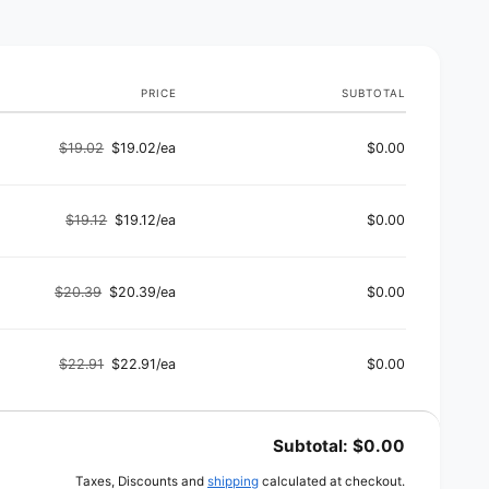
d
s
PRICE
SUBTOTAL
$19.02
$19.02/ea
$0.00
Regular
Sale
price
price
$19.12
$19.12/ea
$0.00
Regular
Sale
price
price
$20.39
$20.39/ea
$0.00
Regular
Sale
price
price
$22.91
$22.91/ea
$0.00
Regular
Sale
price
price
Subtotal:
$0.00
Taxes, Discounts and
shipping
calculated at checkout.