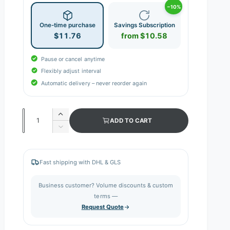
−10%
One-time purchase
Savings Subscription
$11.76
from $10.58
Pause or cancel anytime
Flexibly adjust interval
Automatic delivery – never reorder again
Q
I
ADD TO CART
n
u
D
c
e
a
r
c
n
e
r
Fast shipping with DHL & GLS
a
e
t
s
a
i
Business customer? Volume discounts & custom
e
s
q
terms —
t
e
u
Request Quote
q
y
a
u
n
a