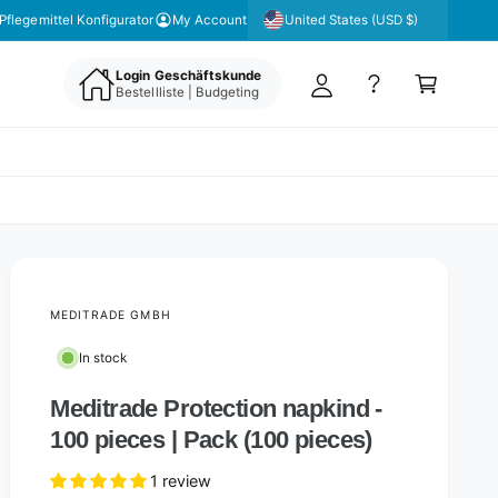
y
United States (USD $)
Pflegemittel Konfigurator
My Account
A
C
c
Login Geschäftskunde
a
Bestellliste | Budgeting
c
rt
o
u
nt
MEDITRADE GMBH
In stock
Meditrade Protection napkind -
100 pieces | Pack (100 pieces)
1 review