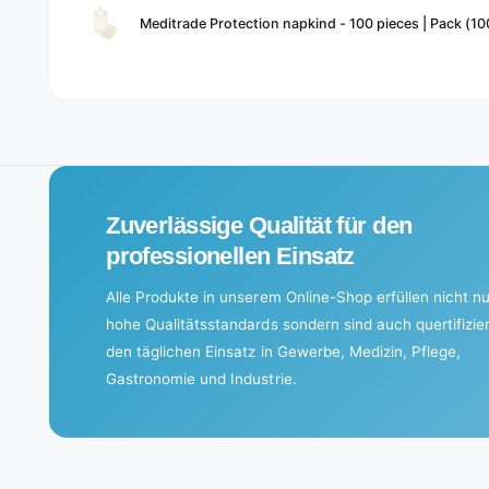
Meditrade Protection napkind - 100 pieces | Pack (10
cart
L
o
a
d
i
Zuverlässige Qualität für den
n
g
professionellen Einsatz
.
Alle Produkte in unserem Online-Shop erfüllen nicht nu
.
hohe Qualitätsstandards sondern sind auch quertifizier
.
den täglichen Einsatz in Gewerbe, Medizin, Pflege,
Gastronomie und Industrie.