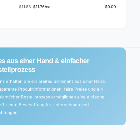
$11.88
$11.76/ea
$0.00
Regular
Sale
price
price
es aus einer Hand & einfacher
tellprozess
ns erhalten Sie ein breites Sortiment aus einer Hand.
sparente Produktinformationen, faire Preise und ein
sichtlicher Bestellprozess ermöglichen eine einfache
effiziente Beschaffung für Unternehmen und
ichtungen.