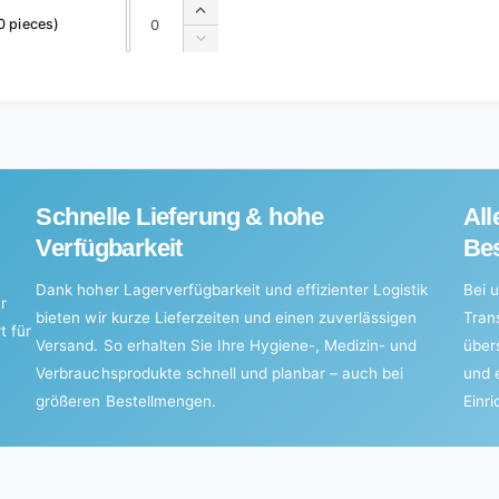
Quantity
Quantity
Increase
0 pieces)
quantity
Decrease
for
quantity
Default
for
Title
Default
Title
Schnelle Lieferung & hohe
All
Verfügbarkeit
Bes
Dank hoher Lagerverfügbarkeit und effizienter Logistik
Bei u
r
bieten wir kurze Lieferzeiten und einen zuverlässigen
Tran
t für
Versand. So erhalten Sie Ihre Hygiene-, Medizin- und
über
Verbrauchsprodukte schnell und planbar – auch bei
und 
größeren Bestellmengen.
Einr