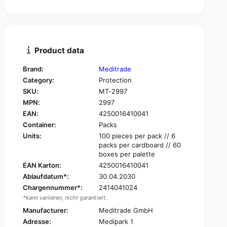
t
n
i
t
t
i
y
t
f
y
Product data
o
f
r
o
Brand:
Meditrade
M
r
Category:
Protection
e
M
d
SKU:
MT-2997
e
i
MPN:
2997
d
t
i
EAN:
4250016410041
r
t
Container:
Packs
a
r
Units:
100 pieces per pack // 6
d
a
packs per cardboard // 60
e
d
boxes per palette
P
e
EAN Karton:
4250016410041
r
P
Ablaufdatum*:
30.04.2030
o
r
t
Chargennummer*:
2414041024
o
e
*kann variieren, nicht garantiert.
t
c
e
Manufacturer:
Meditrade GmbH
t
c
Adresse:
Medipark 1
i