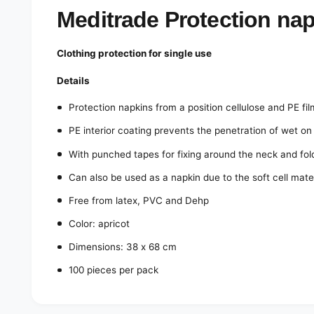
e
d
Meditrade Protection nap
i
a
1
Clothing protection for single use
i
n
m
Details
o
d
Protection napkins from a position cellulose and PE fi
a
l
PE interior coating prevents the penetration of wet on
With punched tapes for fixing around the neck and fo
Can also be used as a napkin due to the soft cell mater
Free from latex, PVC and Dehp
Color: apricot
Dimensions: 38 x 68 cm
100 pieces per pack