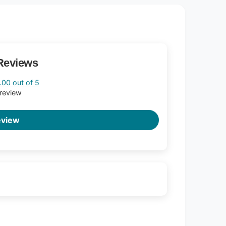
Reviews
.00 out of 5
 review
eview