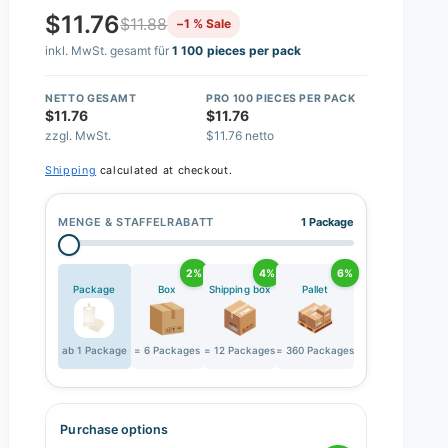
$11.76
$11.88
−1 % Sale
inkl. MwSt. gesamt für
1 100 pieces per pack
NETTO GESAMT
PRO 100 PIECES PER PACK
$11.76
$11.76
zzgl. MwSt.
$11.76 netto
Shipping
calculated at checkout.
MENGE & STAFFELRABATT
1 Package
2%
4%
6%
Package
Box
Shipping box
Pallet
ab 1 Package
= 6 Packages
= 12 Packages
= 360 Packages
Purchase options