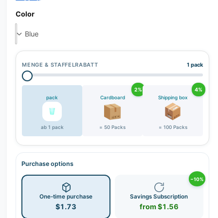
r
y
Color
v
i
e
w
MENGE & STAFFELRABATT
1 pack
2%
4%
pack
Cardboard
Shipping box
ab 1 pack
= 50 Packs
= 100 Packs
Purchase options
−10%
One-time purchase
Savings Subscription
$1.73
from $1.56