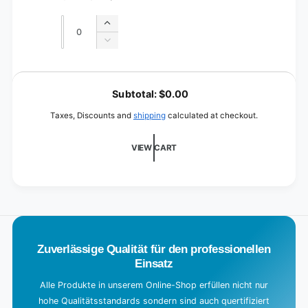
Regular
Sale
price
price
Quantity
Quantity
Increase
quantity
Decrease
for
quantity
Transparent
for
L
Transparent
o
Subtotal:
$0.00
a
Taxes, Discounts and
shipping
calculated at checkout.
d
i
VIEW CART
n
g
.
.
.
Zuverlässige Qualität für den professionellen
Einsatz
Alle Produkte in unserem Online-Shop erfüllen nicht nur
hohe Qualitätsstandards sondern sind auch quertifiziert