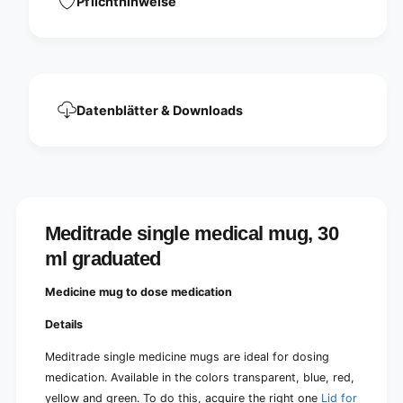
Pflichthinweise
a
m
l
u
m
g
u
,
g
3
,
0
3
Datenblätter & Downloads
m
0
l
m
g
l
r
g
a
r
d
a
u
d
Meditrade single medical mug, 30
a
u
t
ml graduated
a
e
t
d
e
Medicine mug to dose medication
d
Details
Meditrade single medicine mugs are ideal for dosing
medication. Available in the colors transparent, blue, red,
yellow and green. To do this, acquire the right one
Lid for