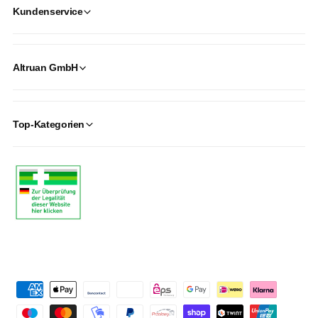
Kundenservice
Altruan GmbH
Top-Kategorien
P
a