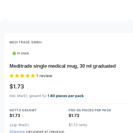
o
w
a
v
O
2
/
of
6
p
a
e
i
n
m
MEDITRADE GMBH
l
e
d
a
In stock
i
b
a
2
Meditrade single medical mug, 30 ml graduated
l
i
n
e
1 review
m
i
o
$1.73
d
n
a
l
inkl. MwSt. gesamt für
1 80 pieces per pack
g
a
NETTO GESAMT
PRO 80 PIECES PER PACK
l
$1.73
$1.73
l
zzgl. MwSt.
$1.73 netto
e
Shipping
calculated at checkout.