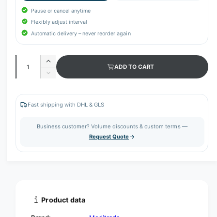
Pause or cancel anytime
Flexibly adjust interval
Automatic delivery – never reorder again
Q
I
ADD TO CART
u
n
D
c
a
e
r
c
n
e
r
Fast shipping with DHL & GLS
t
a
e
s
i
a
Business customer? Volume discounts & custom terms —
e
s
t
Request Quote
q
e
y
u
q
a
u
n
a
t
n
i
t
t
i
Product data
y
t
f
y