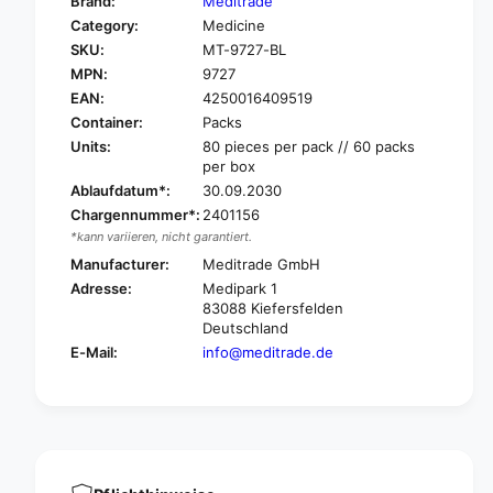
Brand:
Meditrade
o
f
Category:
Medicine
r
o
SKU:
MT-9727-BL
M
r
e
MPN:
9727
M
d
e
EAN:
4250016409519
i
d
Container:
Packs
t
i
Units:
80 pieces per pack // 60 packs
r
t
per box
a
r
Ablaufdatum*:
30.09.2030
d
a
Chargennummer*:
2401156
e
d
*kann variieren, nicht garantiert.
s
e
i
Manufacturer:
Meditrade GmbH
s
n
i
Adresse:
Medipark 1
g
n
83088 Kiefersfelden
l
g
Deutschland
e
l
E-Mail:
info@meditrade.de
m
e
e
m
d
e
i
d
c
i
a
c
l