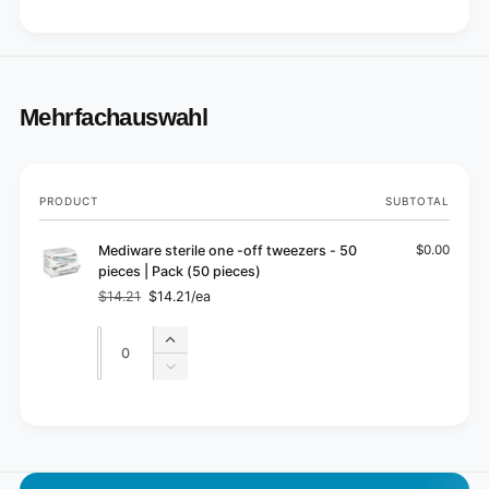
Mehrfachauswahl
Your
PRODUCT
SUBTOTAL
cart
Mediware sterile one -off tweezers - 50
$0.00
pieces | Pack (50 pieces)
$14.21
$14.21/ea
Regular
Sale
price
price
Quantity
Quantity
Increase
quantity
Decrease
for
quantity
Default
for
L
Title
Default
o
Title
a