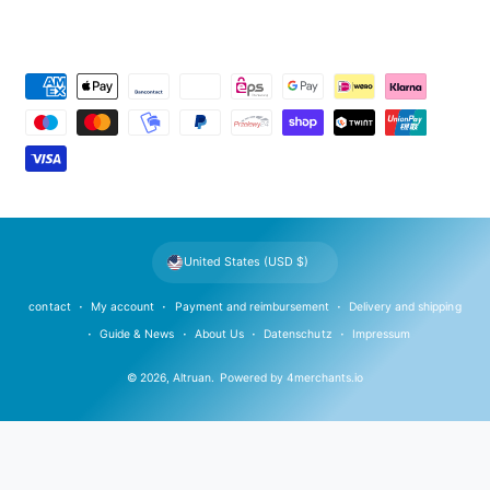
P
a
y
m
e
n
t
United States (USD $)
m
e
contact
My account
Payment and reimbursement
Delivery and shipping
t
Guide & News
About Us
Datenschutz
Impressum
h
© 2026,
Altruan
.
Powered by
4merchants.io
o
d
s