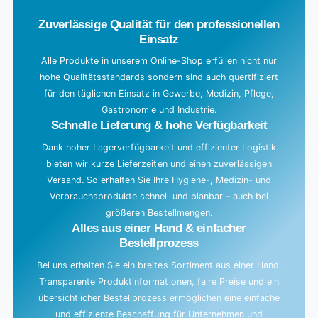
d
Zuverlässige Qualität für den professionellen
i
Einsatz
n
g
Alle Produkte in unserem Online-Shop erfüllen nicht nur
hohe Qualitätsstandards sondern sind auch quertifiziert
.
für den täglichen Einsatz in Gewerbe, Medizin, Pflege,
.
Gastronomie und Industrie.
.
Schnelle Lieferung & hohe Verfügbarkeit
Dank hoher Lagerverfügbarkeit und effizienter Logistik
bieten wir kurze Lieferzeiten und einen zuverlässigen
Versand. So erhalten Sie Ihre Hygiene-, Medizin- und
Verbrauchsprodukte schnell und planbar – auch bei
größeren Bestellmengen.
Alles aus einer Hand & einfacher
Bestellprozess
Bei uns erhalten Sie ein breites Sortiment aus einer Hand.
Transparente Produktinformationen, faire Preise und ein
übersichtlicher Bestellprozess ermöglichen eine einfache
und effiziente Beschaffung für Unternehmen und