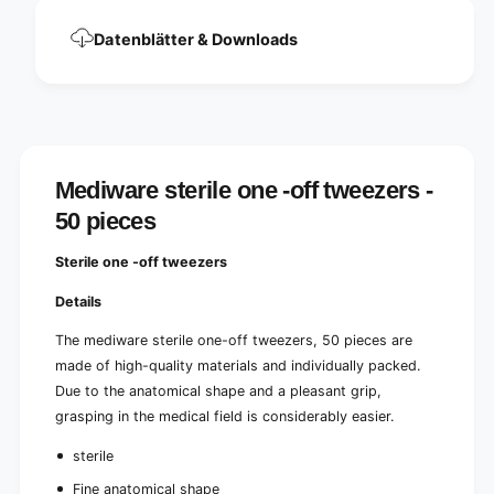
z
e
e
z
Datenblätter & Downloads
r
e
s
r
-
s
5
-
0
5
p
0
i
p
Mediware sterile one -off tweezers -
e
i
c
50 pieces
e
e
c
s
e
Sterile one -off tweezers
|
s
P
Details
|
a
P
c
The mediware sterile one-off tweezers, 50 pieces are
a
k
made of high-quality materials and individually packed.
c
(
k
Due to the anatomical shape and a pleasant grip,
5
(
grasping in the medical field is considerably easier.
0
5
p
0
sterile
i
p
e
Fine anatomical shape
i