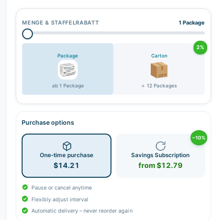
r
y
MENGE & STAFFELRABATT
1 Package
v
i
2%
e
Package
Carton
w
ab 1 Package
= 12 Packages
Purchase options
−10%
One-time purchase
Savings Subscription
$14.21
from $12.79
Pause or cancel anytime
Flexibly adjust interval
Automatic delivery – never reorder again