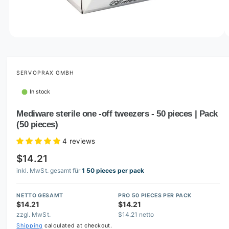
o
w
a
v
O
1
/
of
2
p
a
e
i
n
m
SERVOPRAX GMBH
l
e
d
a
In stock
i
b
a
1
Mediware sterile one -off tweezers - 50 pieces | Pack
l
i
(50 pieces)
n
e
m
i
o
4 reviews
d
n
a
$14.21
l
g
inkl. MwSt. gesamt für
1 50 pieces per pack
a
l
NETTO GESAMT
PRO 50 PIECES PER PACK
$14.21
$14.21
l
zzgl. MwSt.
$14.21 netto
e
Shipping
calculated at checkout.