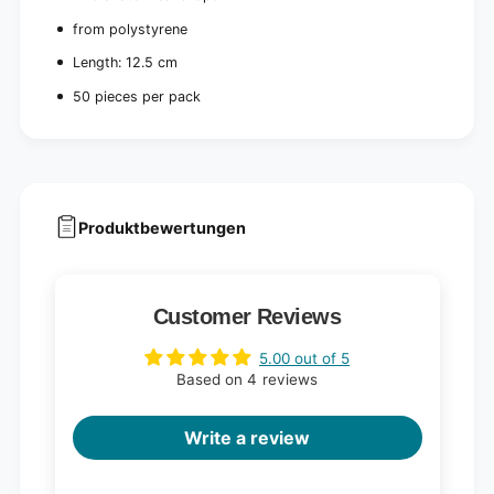
c
e
from polystyrene
e
c
s
e
Length: 12.5 cm
)
s
50 pieces per pack
)
Produktbewertungen
Customer Reviews
5.00 out of 5
Based on 4 reviews
Write a review