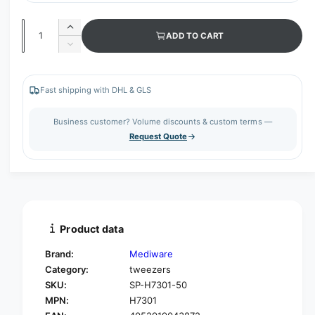
Q
I
ADD TO CART
u
n
D
c
a
e
r
c
n
e
r
Fast shipping with DHL & GLS
t
a
e
s
i
a
Business customer? Volume discounts & custom terms —
e
s
t
Request Quote
q
e
y
u
q
a
u
n
a
t
n
i
t
t
i
Product data
y
t
f
y
Brand:
Mediware
o
f
Category:
tweezers
r
o
SKU:
SP-H7301-50
M
r
e
MPN:
H7301
M
d