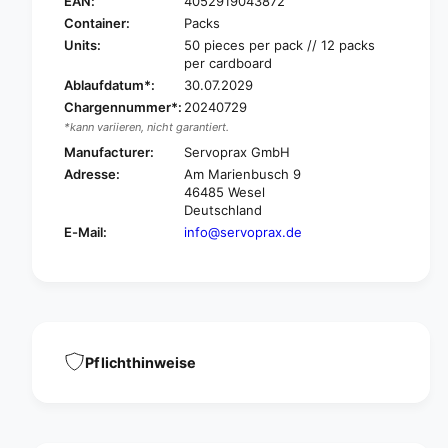
e
EAN:
4052919043872
i
d
Container:
Packs
w
i
Units:
50 pieces per pack // 12 packs
a
w
per cardboard
r
a
Ablaufdatum*:
30.07.2029
e
r
Chargennummer*:
20240729
s
e
*kann variieren, nicht garantiert.
t
s
e
Manufacturer:
Servoprax GmbH
t
r
e
Adresse:
Am Marienbusch 9
i
r
46485 Wesel
l
i
Deutschland
e
l
E-Mail:
info@servoprax.de
o
e
n
o
e
n
-
e
o
-
f
o
f
Pflichthinweise
f
t
f
w
t
e
w
e
e