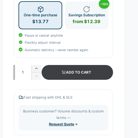
−10%
One-time purchase
Savings Subscription
$13.77
from $12.39
Pause or cancel anytime
Flexibly adjust interval
Automatic delivery – never reorder again
Q
I
ADD TO CART
n
u
D
c
e
a
r
c
n
e
r
Fast shipping with DHL & GLS
a
e
t
s
a
i
Business customer? Volume discounts & custom
e
s
q
terms —
t
e
u
Request Quote
q
y
a
u
n
a