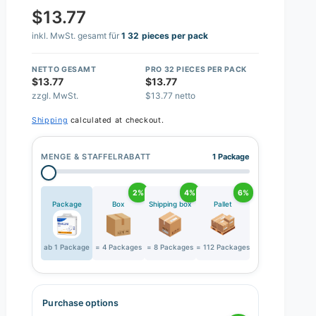
$13.77
inkl. MwSt. gesamt für
1 32 pieces per pack
NETTO GESAMT
PRO 32 PIECES PER PACK
$13.77
$13.77
zzgl. MwSt.
$13.77 netto
Shipping
calculated at checkout.
MENGE & STAFFELRABATT
1 Package
2%
4%
6%
Package
Box
Shipping box
Pallet
ab 1 Package
= 4 Packages
= 8 Packages
= 112 Packages
Purchase options