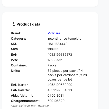
t
n
i
t
t
i
y
t
f
y
Product data
o
f
r
o
Brand:
Molicare
M
r
Category:
Incontinence template
o
M
l
SKU:
HM-1684440
o
i
MPN:
168444
l
c
i
EAN:
4052199582573
a
c
PZN:
17633732
r
a
Container:
Packs
e
r
Units:
32 pieces per pack // 4
F
e
packs per cardboard // 28
o
F
boxes per pallet
r
o
EAN Karton:
4052199582900
m
r
4
EAN Palette:
4052199584010
m
d
Ablaufdatum*:
01.06.2031
4
r
d
Chargennummer*:
500106820
o
r
*kann variieren, nicht garantiert.
p