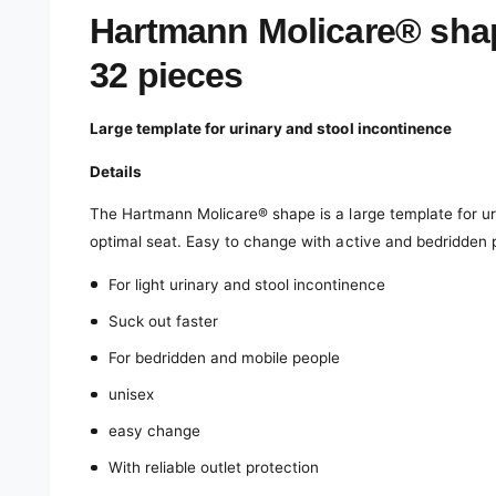
e
d
Hartmann Molicare® shap
i
a
32 pieces
1
i
n
m
Large template for urinary and stool incontinence
o
d
a
Details
l
The Hartmann Molicare® shape is a large template for u
optimal seat. Easy to change with active and bedridden 
For light urinary and stool incontinence
Suck out faster
For bedridden and mobile people
unisex
easy change
With reliable outlet protection