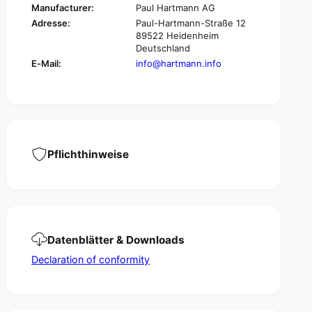
o
Manufacturer:
Paul Hartmann AG
t
p
Adresse:
Paul-Hartmann-Straße 12
e
t
89522 Heidenheim
m
e
Deutschland
p
m
E-Mail:
info@hartmann.info
l
p
a
l
t
a
e
t
,
e
3
,
2
3
Pflichthinweise
p
2
i
p
e
i
c
e
e
c
s
e
|
Datenblätter & Downloads
s
P
|
Declaration of conformity
a
P
c
a
k
c
(
k