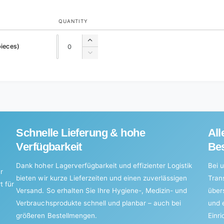
QUANTITY
Quantity
Quantity
Increase
pieces)
quantity
Decrease
for
quantity
Default
for
Title
Default
Title
Schnelle Lieferung & hohe
All
Verfügbarkeit
Bes
Dank hoher Lagerverfügbarkeit und effizienter Logistik
Bei u
r
bieten wir kurze Lieferzeiten und einen zuverlässigen
Tran
t für
Versand. So erhalten Sie Ihre Hygiene-, Medizin- und
über
Verbrauchsprodukte schnell und planbar – auch bei
und 
größeren Bestellmengen.
Einr