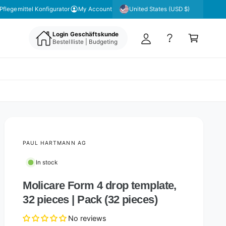
y
United States (USD $)
Pflegemittel Konfigurator
My Account
A
C
c
Login Geschäftskunde
a
Bestellliste | Budgeting
c
rt
o
u
nt
PAUL HARTMANN AG
In stock
Molicare Form 4 drop template,
32 pieces | Pack (32 pieces)
No reviews