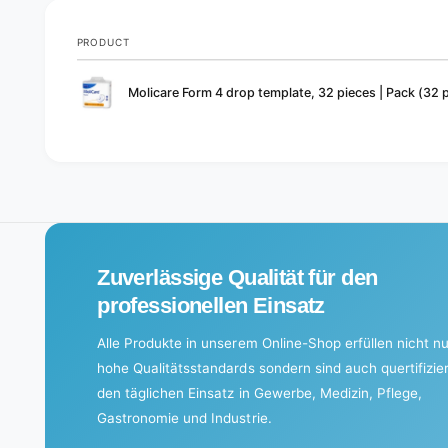
PRODUCT
Your
Molicare Form 4 drop template, 32 pieces | Pack (32 
cart
L
o
a
d
i
Zuverlässige Qualität für den
n
g
professionellen Einsatz
.
Alle Produkte in unserem Online-Shop erfüllen nicht nu
.
hohe Qualitätsstandards sondern sind auch quertifizier
.
den täglichen Einsatz in Gewerbe, Medizin, Pflege,
Gastronomie und Industrie.