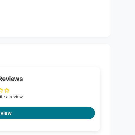
Reviews
rite a review
eview