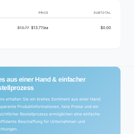
PRICE
SUBTOTAL
$13.77
$13.77/ea
$0.00
Regular
Sale
price
price
es aus einer Hand & einfacher
tellprozess
ns erhalten Sie ein breites Sortiment aus einer Hand.
sparente Produktinformationen, faire Preise und ein
sichtlicher Bestellprozess ermöglichen eine einfache
effiziente Beschaffung für Unternehmen und
ichtungen.