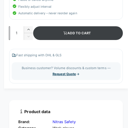
Flexibly adjust interval
Automatic delivery – never reorder again
Q
I
ADD TO CART
u
n
D
c
a
e
r
c
n
e
r
Fast shipping with DHL & GLS
t
a
e
s
i
a
Business customer? Volume discounts & custom terms —
e
s
t
Request Quote
q
e
y
u
q
a
u
n
a
t
n
i
t
t
i
Product data
y
t
f
y
Brand:
Nitras Safety
o
f