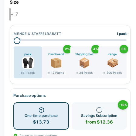
r
Size
y
v
i
e
MENGE & STAFFELRABATT
1 pack
w
2%
4%
6%
pack
Cardboard
Shipping box
range
ab 1 pack
= 12 Packs
= 24 Packs
= 300 Packs
Purchase options
−10%
One-time purchase
Savings Subscription
$13.73
from $12.36
Pause or cancel anytime