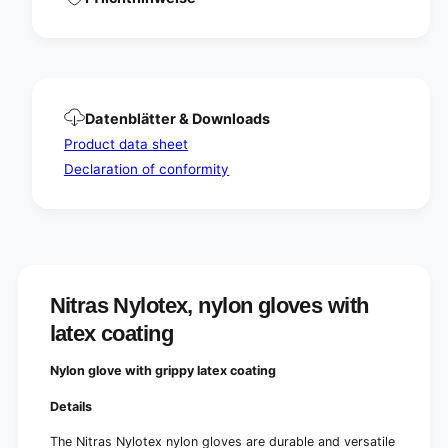
e
v
s
e
w
s
i
w
t
i
h
t
Datenblätter & Downloads
l
h
Product data sheet
a
l
t
Declaration of conformity
a
e
t
x
e
c
x
o
c
a
o
t
a
i
Nitras Nylotex, nylon gloves with
t
n
i
latex coating
g
n
g
Nylon glove with grippy latex coating
Details
The Nitras Nylotex nylon gloves are durable and versatile