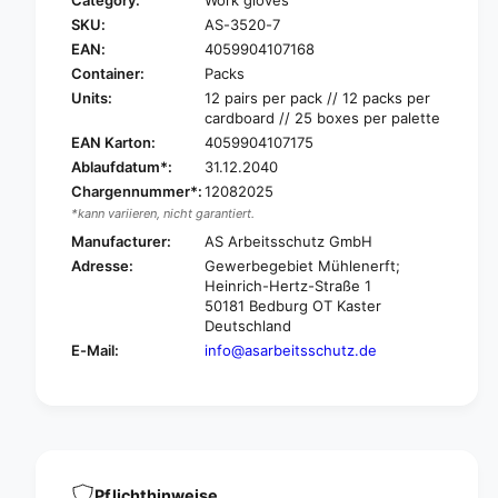
Category:
Work gloves
r
o
SKU:
AS-3520-7
N
r
i
EAN:
4059904107168
N
t
i
Container:
Packs
r
t
Units:
12 pairs per pack // 12 packs per
a
r
cardboard // 25 boxes per palette
s
a
EAN Karton:
4059904107175
n
s
Ablaufdatum*:
31.12.2040
y
n
Chargennummer*:
12082025
l
y
*kann variieren, nicht garantiert.
o
l
t
Manufacturer:
AS Arbeitsschutz GmbH
o
e
t
Adresse:
Gewerbegebiet Mühlenerft;
x
e
Heinrich-Hertz-Straße 1
,
x
50181 Bedburg OT Kaster
n
Deutschland
,
y
n
E-Mail:
info@asarbeitsschutz.de
l
y
o
l
n
o
g
n
l
g
o
l
v
Pflichthinweise
o