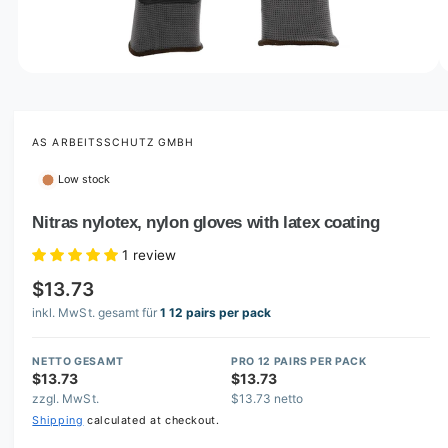
o
w
a
v
O
1
/
of
4
p
a
e
i
n
m
AS ARBEITSSCHUTZ GMBH
l
e
d
a
Low stock
i
b
a
1
Nitras nylotex, nylon gloves with latex coating
l
i
n
e
1 review
m
i
o
$13.73
d
n
a
inkl. MwSt. gesamt für
1 12 pairs per pack
l
g
a
NETTO GESAMT
PRO 12 PAIRS PER PACK
l
$13.73
$13.73
zzgl. MwSt.
$13.73 netto
l
Shipping
calculated at checkout.
e