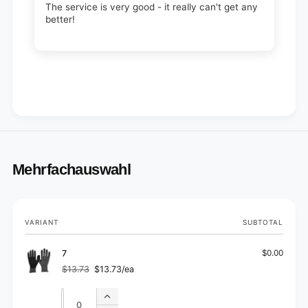
The service is very good - it really can't get any
better!
Mehrfachauswahl
Your
VARIANT
SUBTOTAL
cart
7
$0.00
$13.73
$13.73/ea
Regular
Sale
price
price
Quantity
Quantity
Increase