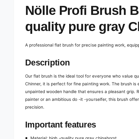
e
d
Nölle Profi Brush B
i
a
1
quality pure gray C
i
n
m
o
d
A professional flat brush for precise painting work, equi
a
l
Description
Our flat brush is the ideal tool for everyone who value qu
Chinner, it is perfect for fine painting work. The brush i
unpainted wooden handle that ensures a pleasant grip. R
painter or an ambitious do -it -yourselfer, this brush off
precision.
Important features
Material: high -quality pure gray chinaborst