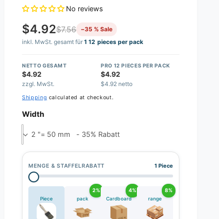
No reviews
$4.92
$7.56
−35 % Sale
inkl. MwSt. gesamt für
1 12 pieces per pack
NETTO GESAMT
PRO 12 PIECES PER PACK
$4.92
$4.92
zzgl. MwSt.
$4.92 netto
Shipping
calculated at checkout.
Width
2 "= 50 mm - 35% Rabatt
MENGE & STAFFELRABATT
1 Piece
2%
4%
8%
Piece
pack
Cardboard
range