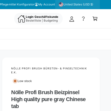
y
United States (USD $)
Pflegemittel Konfigurator
My Account
A
C
c
Login Geschäftskunde
a
Bestellliste | Budgeting
c
rt
o
u
nt
NÖLLE PROFI BRUSH BÜRSTEN- & PINSELTECHNIK
E.K.
Low stock
Nölle Profi Brush Beizpinsel
High quality pure gray Chinese
tab