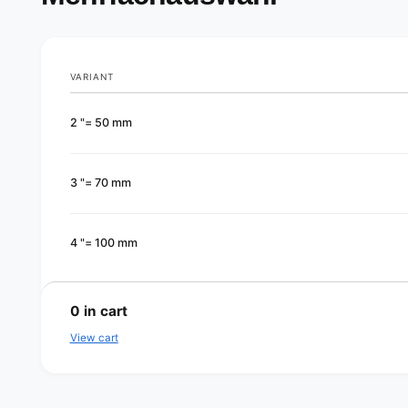
VARIANT
Your
2 "= 50 mm
cart
3 "= 70 mm
4 "= 100 mm
L
o
0
in cart
a
View cart
d
i
n