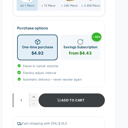
ab 1 Piece
= 12 Piece
= 240 Piece
= 2.400 Piece
Purchase options
−10%
One-time purchase
Savings Subscription
$4.92
from $4.43
Pause or cancel anytime
Flexibly adjust interval
Automatic delivery – never reorder again
Q
I
ADD TO CART
n
u
D
c
e
a
r
c
n
e
r
Fast shipping with DHL & GLS
a
e
t