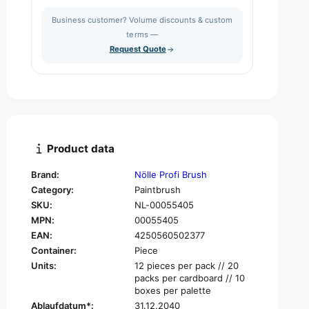
s
a
i
Business customer? Volume discounts & custom
e
s
q
terms —
t
e
u
Request Quote
q
y
a
u
n
a
t
n
i
t
t
i
y
t
f
y
Product data
o
f
r
o
Brand:
Nölle Profi Brush
N
r
Category:
Paintbrush
ö
N
l
SKU:
NL-00055405
ö
l
MPN:
00055405
l
e
l
EAN:
4250560502377
P
e
Container:
Piece
r
P
Units:
12 pieces per pack // 20
o
r
packs per cardboard // 10
f
o
boxes per palette
i
f
Ablaufdatum*:
31.12.2040