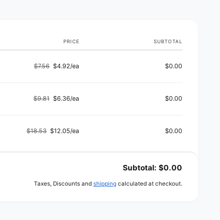
s
PRICE
SUBTOTAL
$7.56
$4.92/ea
$0.00
Regular
Sale
price
price
$9.81
$6.36/ea
$0.00
Regular
Sale
price
price
$18.53
$12.05/ea
$0.00
Regular
Sale
price
price
Subtotal:
$0.00
Taxes, Discounts and
shipping
calculated at checkout.