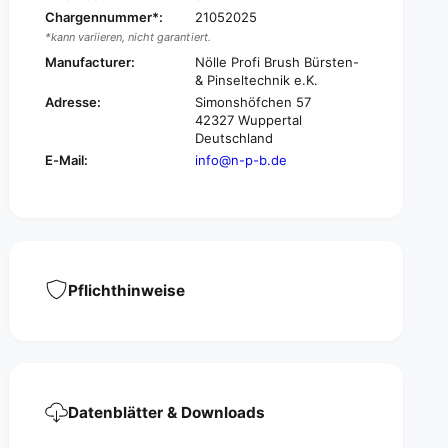
B
i
Chargennummer*:
21052025
r
B
*kann variieren, nicht garantiert.
u
r
s
Manufacturer:
Nölle Profi Brush Bürsten-
u
h
& Pinseltechnik e.K.
s
B
h
Adresse:
Simonshöfchen 57
e
42327 Wuppertal
B
i
Deutschland
e
z
i
E-Mail:
info@n-p-b.de
p
z
i
p
n
i
s
n
e
s
l
e
H
Pflichthinweise
l
i
H
g
i
h
g
q
h
u
q
a
u
Datenblätter & Downloads
l
a
i
l