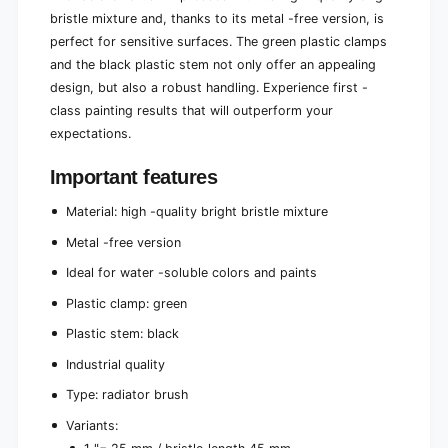
-
l
bristle mixture and, thanks to its metal -free version, is
f
-
perfect for sensitive surfaces. The green plastic clamps
r
f
and the black plastic stem not only offer an appealing
e
r
e
design, but also a robust handling. Experience first -
e
h
e
class painting results that will outperform your
i
h
expectations.
g
i
h
g
Important features
-
h
q
-
Material: high -quality bright bristle mixture
u
q
a
u
Metal -free version
l
a
Ideal for water -soluble colors and paints
i
l
t
i
Plastic clamp: green
y
t
b
Plastic stem: black
y
r
b
Industrial quality
i
r
g
i
Type: radiator brush
h
g
Variants:
t
h
b