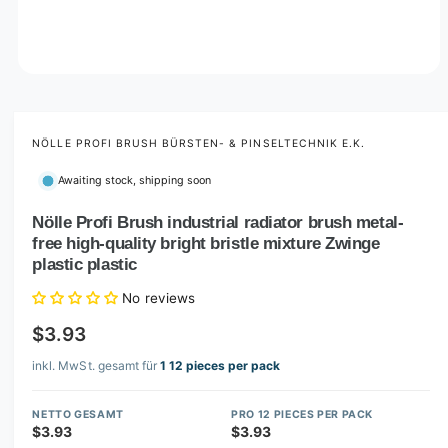
O
p
e
n
m
NÖLLE PROFI BRUSH BÜRSTEN- & PINSELTECHNIK E.K.
e
d
Awaiting stock, shipping soon
i
a
1
Nölle Profi Brush industrial radiator brush metal-
i
free high-quality bright bristle mixture Zwinge
n
m
plastic plastic
o
d
No reviews
a
l
$3.93
inkl. MwSt. gesamt für
1 12 pieces per pack
NETTO GESAMT
PRO 12 PIECES PER PACK
$3.93
$3.93