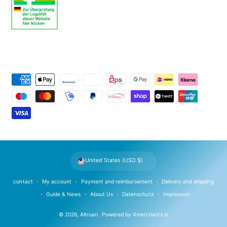
P
a
y
m
e
n
t
United States (USD $)
m
e
contact
My account
Payment and reimbursement
Delivery and shipping
t
Guide & News
About Us
Datenschutz
Impressum
h
© 2026,
Altruan
.
Powered by
4merchants.io
o