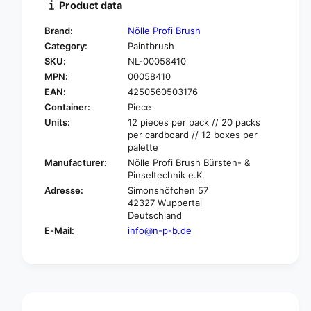
Product data
y
t
f
y
Brand:
Nölle Profi Brush
o
f
Category:
Paintbrush
r
o
SKU:
NL-00058410
N
r
ö
MPN:
00058410
N
l
ö
EAN:
4250560503176
l
l
Container:
Piece
e
l
Units:
12 pieces per pack // 20 packs
P
e
per cardboard // 12 boxes per
r
P
palette
o
r
Manufacturer:
Nölle Profi Brush Bürsten- &
f
o
Pinseltechnik e.K.
i
f
Adresse:
Simonshöfchen 57
B
i
42327 Wuppertal
r
B
Deutschland
u
r
E-Mail:
info@n-p-b.de
s
u
h
s
i
h
n
i
d
n
u
d