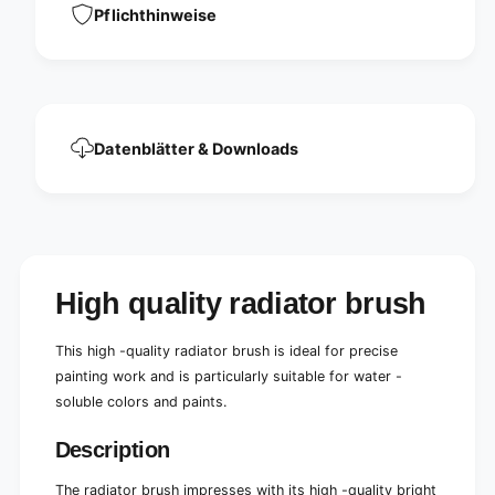
s
u
Pflichthinweise
t
s
r
t
i
r
a
i
l
a
r
l
a
Datenblätter & Downloads
r
d
a
i
d
a
i
t
a
o
t
r
o
High quality radiator brush
b
r
r
b
u
r
This high -quality radiator brush is ideal for precise
s
u
painting work and is particularly suitable for water -
h
s
m
soluble colors and paints.
h
e
m
t
Description
e
a
t
l
a
The radiator brush impresses with its high -quality bright