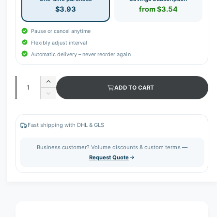
$3.93
from $3.54
Pause or cancel anytime
Flexibly adjust interval
Automatic delivery – never reorder again
Q
I
ADD TO CART
u
n
D
c
a
e
r
c
n
e
r
Fast shipping with DHL & GLS
t
a
e
s
i
a
Business customer? Volume discounts & custom terms —
e
s
t
Request Quote
q
e
y
u
q
a
u
n
a
t
n
i
t
t
i