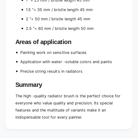
1 "= 25 mm / bristle length 45 mm
t
r
b
1.5 "= 35 mm / bristle length 45 mm
i
r
s
i
2 "= 50 mm / bristle length 45 mm
t
s
2.5 "= 60 mm / bristle length 50 mm
l
t
e
l
m
Areas of application
e
i
m
x
Painting work on sensitive surfaces
i
t
x
Application with water -soluble colors and paints
u
t
r
u
Precise string results in radiators
e
r
Z
e
Summary
w
Z
i
w
The high -quality radiator brush is the perfect choice for
n
i
everyone who value quality and precision. Its special
g
n
features and the multitude of variants make it an
e
g
p
indispensable tool for every painter.
e
l
p
a
l
s
a