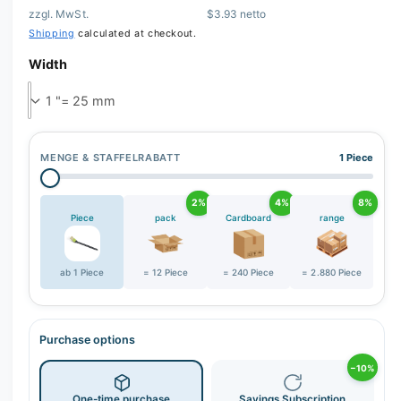
zzgl. MwSt.
$3.93 netto
Shipping
calculated at checkout.
Width
MENGE & STAFFELRABATT
1 Piece
2%
4%
8%
Piece
pack
Cardboard
range
ab 1 Piece
= 12 Piece
= 240 Piece
= 2.880 Piece
Purchase options
−10%
One-time purchase
Savings Subscription