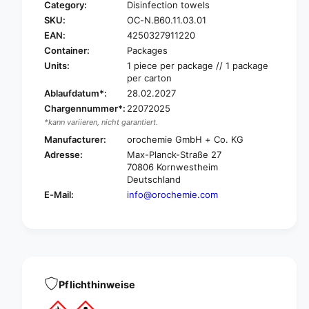
Category:
Disinfection towels
r
o
SKU:
OC-N.B60.11.03.01
O
r
r
EAN:
4250327911220
O
o
r
Container:
Packages
c
o
Units:
1 piece per package // 1 package
h
c
per carton
e
h
Ablaufdatum*:
28.02.2027
m
e
Chargennummer*:
22072025
i
m
*kann variieren, nicht garantiert.
s
i
t
Manufacturer:
orochemie GmbH + Co. KG
s
r
Adresse:
Max-Planck-Straße 27
t
y
70806 Kornwestheim
r
B
Deutschland
y
6
B
E-Mail:
info@orochemie.com
0
6
D
0
i
D
s
i
i
s
n
i
f
Pflichthinweise
n
e
f