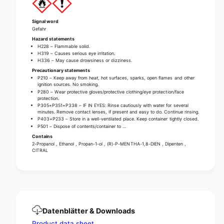
c
e
t
c
i
t
Signal word
o
Gefahr
i
n
Hazard statements
o
H228 – Flammable solid.
t
n
H319 – Causes serious eye irritation.
o
t
H336 – May cause drowsiness or dizziness.
w
o
Precautionary statements
e
w
P210 – Keep away from heat, hot surfaces, sparks, open flames and other
l
ignition sources. No smoking.
e
P280 – Wear protective gloves/protective clothing/eye protection/face
s
l
protection.
-
P305+P351+P338 – IF IN EYES: Rinse cautiously with water for several
s
minutes. Remove contact lenses, if present and easy to do. Continue rinsing.
1
-
P403+P233 – Store in a well-ventilated place. Keep container tightly closed.
c
1
P501 – Dispose of contents/container to …
a
c
Contains
n
2-Propanol , Ethanol , Propan-1-ol , (R)-P-MENTHA-1,8-DIEN , Dipenten ,
a
CITRAL
+
n
2
+
r
2
e
r
f
e
i
f
l
Datenblätter & Downloads
i
l
l
Product data sheet