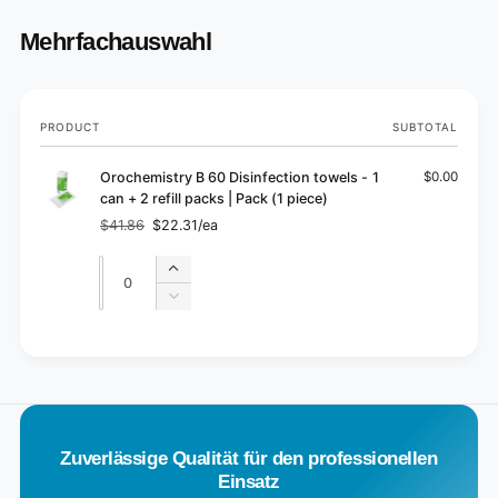
Mehrfachauswahl
Your
PRODUCT
SUBTOTAL
cart
Orochemistry B 60 Disinfection towels - 1
$0.00
can + 2 refill packs | Pack (1 piece)
$41.86
$22.31/ea
Regular
Sale
price
price
Quantity
Quantity
Increase
quantity
Decrease
for
quantity
Default
for
L
Title
Default
o
Title
a
d
Zuverlässige Qualität für den professionellen
i
Einsatz
n