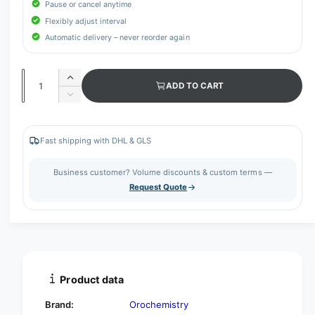
Pause or cancel anytime
Flexibly adjust interval
Automatic delivery – never reorder again
Q
I
ADD TO CART
u
n
D
c
a
e
r
c
n
e
r
Fast shipping with DHL & GLS
t
a
e
s
i
a
Business customer? Volume discounts & custom terms —
e
s
t
Request Quote
q
e
y
u
q
a
u
n
a
t
n
i
t
t
i
Product data
y
t
f
y
Brand:
Orochemistry
o
f