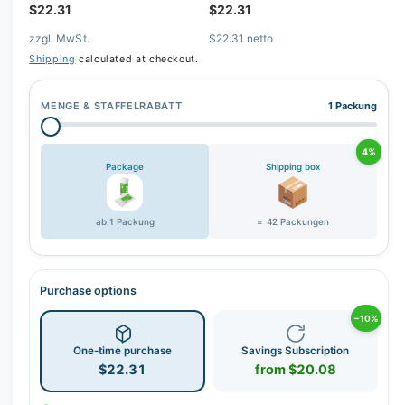
$22.31
$22.31
zzgl. MwSt.
$22.31 netto
Shipping
calculated at checkout.
MENGE & STAFFELRABATT
1 Packung
4%
Package
Shipping box
ab 1 Packung
= 42 Packungen
Purchase options
−10%
One-time purchase
Savings Subscription
$22.31
from $20.08