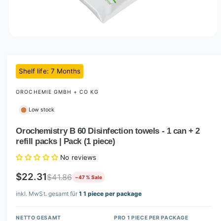
O
p
e
n
m
Shelf life
: 7
Months
e
d
i
OROCHEMIE GMBH + CO KG
a
1
Low stock
i
n
m
Orochemistry B 60 Disinfection towels - 1 can + 2
o
refill packs | Pack (1 piece)
d
a
No reviews
l
$22.31
$41.86
−47 % Sale
inkl. MwSt. gesamt für
1 1 piece per package
NETTO GESAMT
PRO 1 PIECE PER PACKAGE