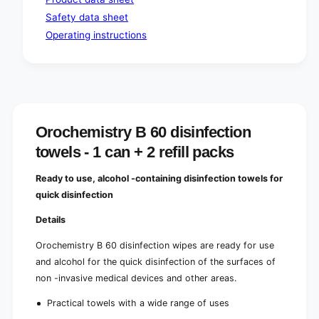
p
l
Safety data sheet
a
p
c
Operating instructions
a
k
c
s
k
|
s
P
|
a
P
c
a
k
Orochemistry B 60 disinfection
c
(
k
towels - 1 can + 2 refill packs
1
(
p
1
Ready to use, alcohol -containing disinfection towels for
i
p
e
quick disinfection
i
c
e
Details
e
c
)
e
Orochemistry B 60 disinfection wipes are ready for use
)
and alcohol for the quick disinfection of the surfaces of
non -invasive medical devices and other areas.
Practical towels with a wide range of uses