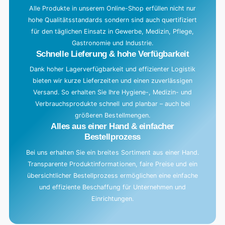
g
Alle Produkte in unserem Online-Shop erfüllen nicht nur
hohe Qualitätsstandards sondern sind auch quertifiziert
.
für den täglichen Einsatz in Gewerbe, Medizin, Pflege,
.
Gastronomie und Industrie.
.
Schnelle Lieferung & hohe Verfügbarkeit
Dank hoher Lagerverfügbarkeit und effizienter Logistik
bieten wir kurze Lieferzeiten und einen zuverlässigen
Versand. So erhalten Sie Ihre Hygiene-, Medizin- und
Verbrauchsprodukte schnell und planbar – auch bei
größeren Bestellmengen.
Alles aus einer Hand & einfacher
Bestellprozess
Bei uns erhalten Sie ein breites Sortiment aus einer Hand.
Transparente Produktinformationen, faire Preise und ein
übersichtlicher Bestellprozess ermöglichen eine einfache
und effiziente Beschaffung für Unternehmen und
Einrichtungen.